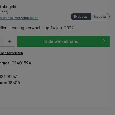
statiegeld
s(sen)
Excl. btw
Incl. btw
TW en excl. verzendkosten
len, levering verwacht op 14 jan. 2027
heid: Voer de gewenste hoeveelheid in of gebruik de knoppen om de hoeve
In de winkelmand
aan favorieten
mmer:
Q1401594
13128267
ode:
18605