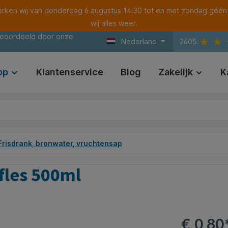
ken wij van donderdag 6 augustus 14:30 tot en met zondag géén
wij alles weer.
beoordeeld door onze
Nederland
2605
op
Klantenservice
Blog
Zakelijk
K
Frisdrank, bronwater, vruchtensap
fles 500ml
€ 0,80