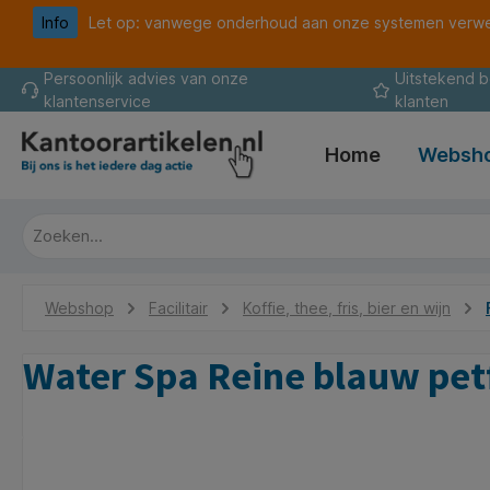
Info
Let op: vanwege onderhoud aan onze systemen verwer
oekopdracht
Ga naar de hoofdnavigatie
Persoonlijk advies van onze
Uitstekend 
klantenservice
klanten
Home
Websh
Webshop
Facilitair
Koffie, thee, fris, bier en wijn
Water Spa Reine blauw pet
Afbeeldingengalerij overslaan