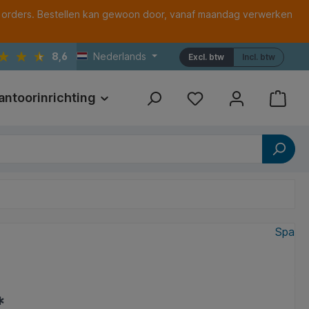
 orders. Bestellen kan gewoon door, vanaf maandag verwerken
8,6
Nederlands
Excl. btw
Incl. btw
antoorinrichting
Print
Referenties
Spa
*