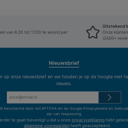
Uitstekend 
n van 8.30 tot 17.00 te woord per
Onze klanten
(2400+ revie
Nieuwsbrief
 op onze nieuwsbrief en we houden je op de hoogte met he
nieuws.
E-
mailadres*
rdt beschermd door reCAPTCHA en de Google
Privacybeleid
en
Gebrui
zijn van toepassing.
erder te gaan bevestigt u dat u onze
privacyverklaring
hebt gelez
algemene voorwaarden
heeft geaccepteerd.