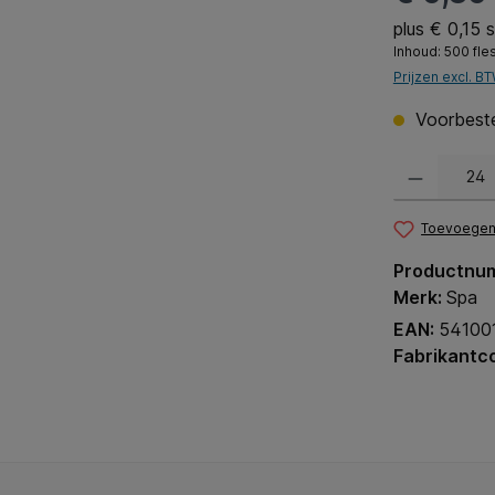
plus € 0,15 
Inhoud:
500 fle
Prijzen excl. B
Voorbestel
Producthoeveel
Toevoegen 
Productnu
Merk:
Spa
EAN:
54100
Fabrikantc