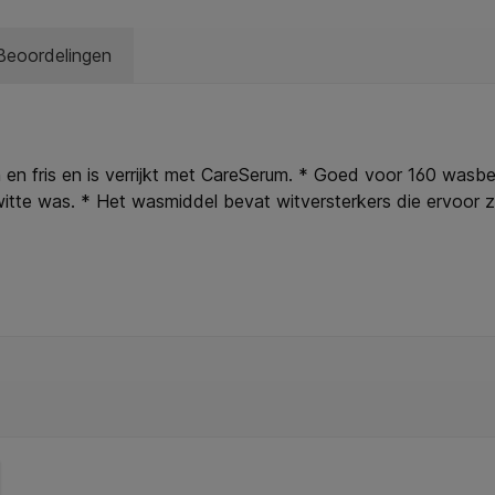
Beoordelingen
 en fris en is verrijkt met CareSerum. * Goed voor 160 wasbe
itte was. * Het wasmiddel bevat witversterkers die ervoor zorg
gen: H301, cat. 3: Giftig bij inslikken. H302, cat. 4: Schadeli
dwonden en oogletsels. H315, cat. 2: Veroorzaakt huidirritati
. H319, cat. 2A: Veroorzaakt ernstige oogirritatie. H330, cat. 
r giftig voor in het water levende organismen, met langdurige
. 3: Schadelijk voor in het water levende organismen, met la
 het etiket ter beschikking houden. P102: Buiten het bereik 
ificeerde verwerker van afvalstromen. P501B: Inhoud/verpakk