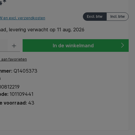
4*
Excl. btw
Incl. btw
TW en excl. verzendkosten
ad, levering verwacht op 11 aug. 2026
heid: Voer de gewenste hoeveelheid in of gebruik de knoppen om de hoeve
In de winkelmand
aan favorieten
mmer:
Q1405373
n
00812219
ode:
101109441
e voorraad:
43