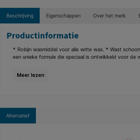
Beschrijving
Eigenschappen
Over het merk
Productinformatie
* Robijn wasmiddel voor alle witte was. * Wast schoon
een unieke formule die speciaal is ontwikkeld voor de w
* Want wat mooi is, moet mooi blijven. * Gevarenaanduidin
huid. H314, cat. 1A, 1B en 1C: Veroorzaakt ernstige bran
veroorzaken. H318, cat. 1: Veroorzaakt ernstig oogletsel
voor in het water levende organismen. H410, cat. 1: Zee
levende organismen, met langdurige gevolgen. H412, cat
Bij het inwinnen van medisch advies, de verpakking of
dragen. P501A: Inhoud/verpakking afvoeren naar gecert
Alternatief
Productgalerij overslaan