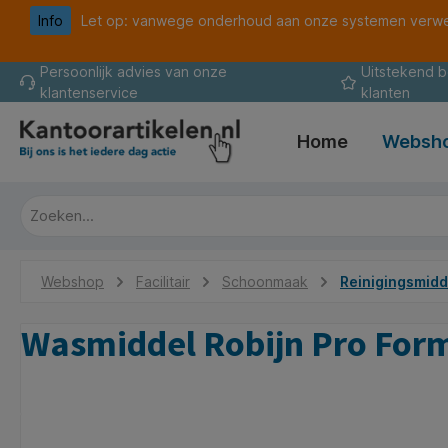
Info
Let op: vanwege onderhoud aan onze systemen verwer
oekopdracht
Ga naar de hoofdnavigatie
Persoonlijk advies van onze
Uitstekend 
klantenservice
klanten
Home
Websh
Webshop
Facilitair
Schoonmaak
Reinigingsmid
Wasmiddel Robijn Pro Form
Afbeeldingengalerij overslaan