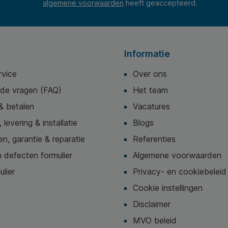
algemene voorwaarden
heeft geaccepteerd.
Informatie
rvice
Over ons
lde vragen (FAQ)
Het team
& betalen
Vacatures
 levering & installatie
Blogs
n, garantie & reparatie
Referenties
 defecten formulier
Algemene voorwaarden
ulier
Privacy- en cookiebeleid
Cookie instellingen
Disclaimer
MVO beleid