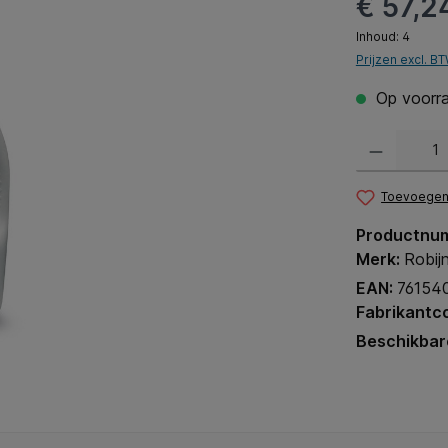
€ 57,2
Inhoud:
4
Prijzen excl. B
Op voorra
Producthoeveel
Toevoegen 
Productnu
Merk:
Robij
EAN:
76154
Fabrikantc
Beschikbar