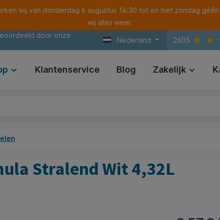
ken wij van donderdag 6 augustus 14:30 tot en met zondag géén
wij alles weer.
beoordeeld door onze
Nederland
2605
op
Klantenservice
Blog
Zakelijk
K
delen
ula Stralend Wit 4,32L