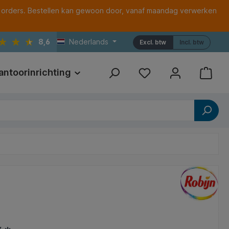
 orders. Bestellen kan gewoon door, vanaf maandag verwerken
8,6
Nederlands
Excl. btw
Incl. btw
antoorinrichting
Print
Referenties