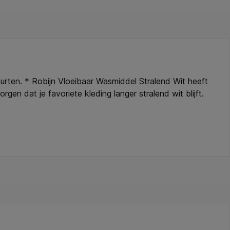
urten. * Robijn Vloeibaar Wasmiddel Stralend Wit heeft
en dat je favoriete kleding langer stralend wit blijft.
jk bij inslikken. H311, cat. 3: Giftig bij contact met de
e. H317, cat. 1: Kan een allergische huidreactie
1 en 2: Dodelijk bij inademing. H400, cat. 1: Zeer giftig
 gevolgen. H411, cat. 2: Giftig voor in het water
ngdurige gevolgen. * Veiligheidsaanbevelingen: P101:
van kinderen houden. P280: Beschermende kledij
ing afvoeren volgens plaatselijke voorschriften.