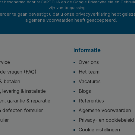
rdt beschermd door reCAPTCHA en de Google
Privacybeleid
en
Gebrui
zijn van toepassing.
erder te gaan bevestigt u dat u onze
privacyverklaring
hebt gelez
algemene voorwaarden
heeft geaccepteerd.
Informatie
rvice
Over ons
lde vragen (FAQ)
Het team
& betalen
Vacatures
 levering & installatie
Blogs
n, garantie & reparatie
Referenties
 defecten formulier
Algemene voorwaarden
ulier
Privacy- en cookiebeleid
Cookie instellingen