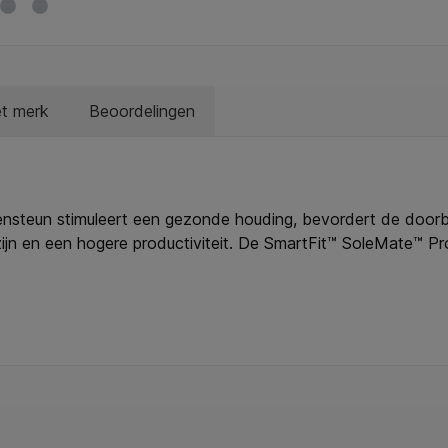
et merk
Beoordelingen
steun stimuleert een gezonde houding, bevordert de doorbl
n en een hogere productiviteit. De SmartFit™ SoleMate™ Pr
ermee kunt u eenvoudig de juiste stand kiezen en de hoogte 
rklocaties. *Producteigenschappen; * Het ergonomisch vera
t voor rug en benen. * Het SmartFit™ systeem maakt het ee
or optimaal comfort en verbeterde productiviteit. * In hoog
engtes. * In hoek en schuinte verstelbaar zodat u de voeten
voetpedaal kunt u de voetensteun verstellen zonder op te h
werkdag op hun plek blijven. * Van het eenvoudig te reinig
uikers die hun voeten graag verder uit elkaar plaatsen. * De n