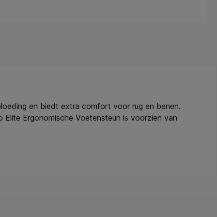
oeding en biedt extra comfort voor rug en benen.
o Elite Ergonomische Voetensteun is voorzien van
en hoek volledig naar wens aanpassen. Een ideale
ntwoorde ontwerp stimuleert een gezonde houding,
nvoudiger om de ideale ergonomische hoogte te kiezen
te verstelbaar met posities tussen 90 en 120mm (3,5-
steun naar wens kunt kantelen (in een hoek van 0-18°
oeven staan. * De antislip onder- en bovenkant zorgen
en oppervlak kunt u vlekken verwijderen met warm
iet-giftige materialen zijn onafhankelijk gecertificeerd