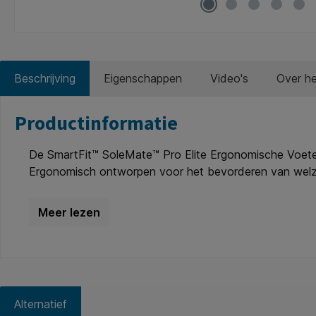
Beschrijving
Eigenschappen
Video's
Over h
Productinformatie
De SmartFit™ SoleMate™ Pro Elite Ergonomische Voeten
Ergonomisch ontworpen voor het bevorderen van welzij
Kensington's gepatenteerde SmartFit™ technologie. Hi
voetensteun voor moderne thuiswerkplekken of flexwe
verbetert de doorbloeding en zorgt voor meer comfor
op basis van wetenschappelijk onderzoek, wat zorgt vo
4,7 inch) voor ondersteuning van gebruikers van alle l
en een schuinte van 0-18°). * Met het vergrendelbare 
ervoor dat uw voeten en de voetensteun gedurende de 
Alternatief
water. * Het brede platform biedt volop ruimte voor gebr