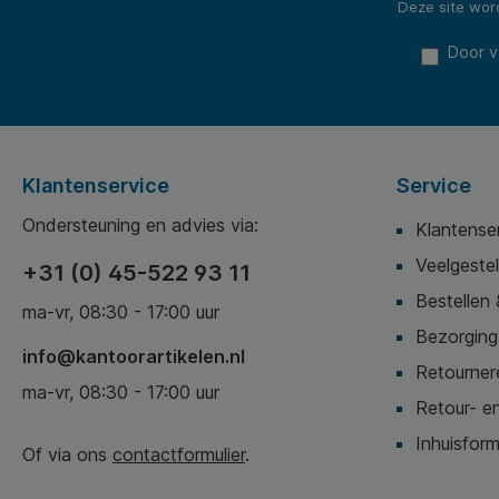
warm water. * Het brede platform biedt volop ruimte
Deze site wo
voor gebruikers die hun voeten graag verder uit
elkaar plaatsen. * De niet-giftige materialen zijn
Door v
onafhankelijk gecertificeerd op het gebied van
veiligheid en naleving. * Het professionele,
prestatiegerichte ontwerp combineert functionaliteit
met een geraffineerd ontwerp en duurzame
onderdelen.
Klantenservice
Service
Ondersteuning en advies via:
Klantense
Veelgeste
+31 (0) 45-522 93 11
Bestellen 
ma-vr, 08:30 - 17:00 uur
Bezorging,
info@kantoorartikelen.nl
Retournere
ma-vr, 08:30 - 17:00 uur
Retour- en
Inhuisform
Of via ons
contactformulier
.