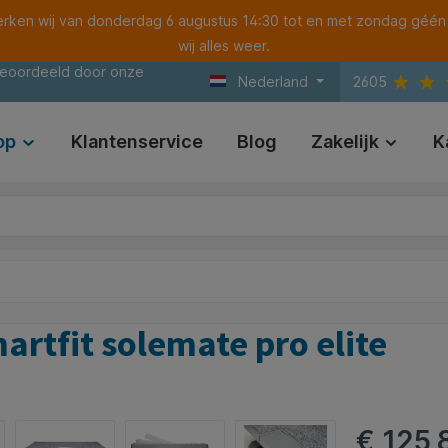
ken wij van donderdag 6 augustus 14:30 tot en met zondag géén
wij alles weer.
beoordeeld door onze
Nederland
2605
op
Klantenservice
Blog
Zakelijk
K
rtfit solemate pro elite
€ 125,