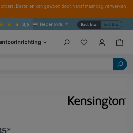
 orders. Bestellen kan gewoon door, vanaf maandag verwerken
8,6
Nederlands
Excl. btw
Incl. btw
antoorinrichting
Print
Referenties
85*