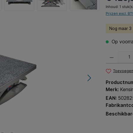
Inhoud:
1 stuk(s
Prijzen excl. B
Nog maar 3 (
Op voorra
Producthoeveel
Toevoegen 
Productnu
Merk:
Kensi
EAN:
50282
Fabrikantc
Beschikbar