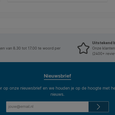
onder elk bureau. Met een royaal oppervlak van
36x45cm biedt deze voetsteun optimale
In de winkelmand
ondersteuning voor langdurig zitcomfort op kantoor
of thuis. Kenmerken: * Type: verstelbare voetsteun.
* Kantelbereik: 0–20 graden. * Materiaal: slagvast
polystyreen. * Kleur: zwart. * Afmeting: 36x45cm. *
Toepassing: ergonomische ondersteuning tijdens
het zitten.
Uitstekend 
n van 8.30 tot 17.00 te woord per
Onze klanten
(2400+ revie
Nieuwsbrief
 op onze nieuwsbrief en we houden je op de hoogte met he
nieuws.
E-
mailadres*