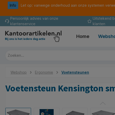
Info
Let op: vanwege onderhoud aan onze systemen verwer
oekopdracht
Ga naar de hoofdnavigatie
Persoonlijk advies van onze
Uitstekend 
klantenservice
klanten
Home
Websh
Webshop
Ergonomie
Voetensteunen
Voetensteun Kensington sma
Afbeeldingengalerij overslaan