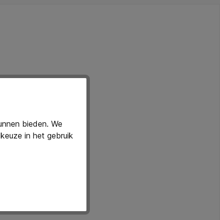
t met een geraffineerd ontwerp en duurzame onderdelen.
kunnen bieden. We
keuze in het gebruik