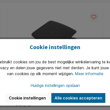
sionele, prestatiegerichte ontwerp combineert functionalitei
Cookie instellingen
ruikt cookies om jou de best mogelijke winkelervaring te 
Voetensteun Quantore luxe verstelbaar
ivacy en delen jouw gegevens niet met derden. Je kunt jouw 
van cookies op elk moment wijzigen.
Meer informatie
De luxe voetsteun van Quantore zorgt voor extra
comfort en een ergonomisch verantwoorde
Huidige instellingen opslaan
zithouding tijdens het werken. Deze verstelbare
voetensteun is traploos kantelbaar tot 20 graden,
Art. Nr.:
Q1398754
Cookie instellingen
Alle cookies accepteren
zodat je eenvoudig de ideale stand instelt voor jouw
houding. Gemaakt van stevig, slagvast polystyreen
€ 37,48*
en uitgevoerd in stijlvol zwart, past hij moeiteloos