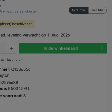
)
Excl. btw
Incl. btw
TW en excl. verzendkosten
direct) beschikbaar
ad, levering verwacht op 11 aug. 2026
heid: Voer de gewenste hoeveelheid in of gebruik de knoppen om de hoeve
In de winkelmand
aan favorieten
mmer:
Q1386556
ngton
52596688
ode:
K50345EU
e voorraad:
3