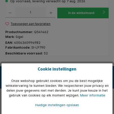
Op voorraad, levering verwacht op 7 aug. 2026
Producthoeveelheid: Voer de gewenste hoeveelheid in of gebruik de knoppen om de hoeveelhe
In de winkelmand
Toevoegen aan favorieten
Productnummer:
Q541462
Merk:
Sigel
EAN:
4004360994982
Fabrikantcode:
SI-LP790
Beschikbare voorraad:
52
Cookie instellingen
Beschrijving
* Visitekaartjes van Sigel. * 3C Technologie - met gladde kanten
Onze webshop gebruikt cookies om jou de best mogelijke
rondom. * Zonder perforatie. * Gemakkelijk ontwerpen, print…
Meer
winkelervaring te kunnen bieden. We respecteren jouw privacy en
delen jouw gegevens niet met derden. Je kunt jouw keuze in het
Eigenschappen
gebruik van cookies op elk moment wijzigen.
Meer informatie
Video's
Huidige instellingen opslaan