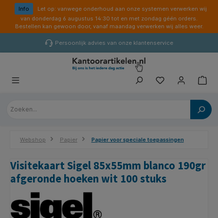
hoofdinhoud
Info
Let op: vanwege onderhoud aan onze systemen verwerken wij
van donderdag 6 augustus 14:30 tot en met zondag géén orders.
Bestellen kan gewoon door, vanaf maandag verwerken wij alles weer.
Persoonlijk advies van onze klantenservice
Webshop
Papier
Papier voor speciale toepassingen
Visitekaart Sigel 85x55mm blanco 190gr
afgeronde hoeken wit 100 stuks