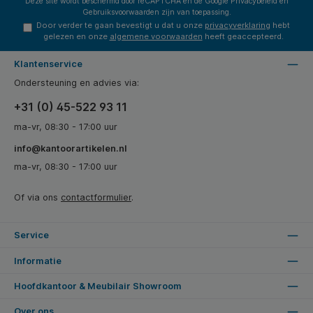
Deze site wordt beschermd door reCAPTCHA en de Google
Privacybeleid
en
Gebruiksvoorwaarden
zijn van toepassing.
Door verder te gaan bevestigt u dat u onze
privacyverklaring
hebt
gelezen en onze
algemene voorwaarden
heeft geaccepteerd.
Klantenservice
Ondersteuning en advies via:
+31 (0) 45-522 93 11
ma-vr, 08:30 - 17:00 uur
info@kantoorartikelen.nl
ma-vr, 08:30 - 17:00 uur
Of via ons
contactformulier
.
Service
Informatie
Hoofdkantoor & Meubilair Showroom
Over ons