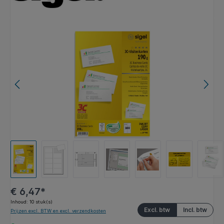
Afbeeldingengalerij overslaan
€ 6,47*
Inhoud:
10 stuk(s)
Excl. btw
Incl. btw
Prijzen excl. BTW en excl. verzendkosten