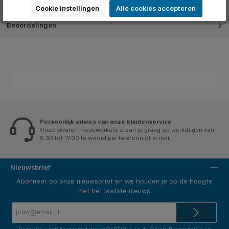
Over het merk
Cookie instellingen
Alle cookies accepteren
Beoordelingen
Persoonlijk advies van onze klantenservice
Onze ervaren medewerkers staan je graag op werkdagen van
8.30 tot 17.00 te woord per telefoon of e-mail.
Nieuwsbrief
Abonneer op onze nieuwsbrief en we houden je op de hoogte
met het laatste nieuws.
E-
mailadres*