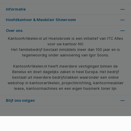
Informatie
Hoofdkantoor & Meubilair Showroom
Over ons
KantoorArtikelen.nl uit Hoensbroek is een initiatief van ITC Alles
voor uw kantoor NV.
Het familiebedrijf bestaat inmiddels meer dan 100 jaar en is
tegenwoordig onder aanvoering van Igor Soons.
KantoorArtikelen.nl heeft meerdere vestigingen binnen de
Benelux en doet dagelijks zaken in heel Europa. Het bedrijf
bestaat uit meerdere bedrijfstakken waaronder een online
webshop in kantoorartikelen, projectinrichting, kantoormeubilair
lease, kantoormachines en een eigen huismerk toner lijn.
Blijf ons volgen
* Alle prijzen zijn excl. btw en excl. verzendkosten, tenzij anders vermeld.
© 2026 Kantoorartikelen.nl - Alle Rechten Voorbehouden. Theme by
SBYP (Smart Business Young Professionals)