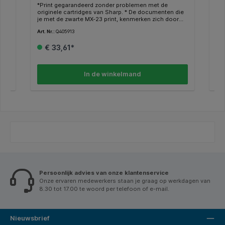
*Print gegarandeerd zonder problemen met de
*Pr
ie
originele cartridges van Sharp. * De documenten die
ori
je met de zwarte MX-23 print, kenmerken zich door
je 
dge
kwalitatief hoogwaardige afdrukken. * Deze cartridge
kwa
Art. Nr.:
Q405913
Art.
s
print tot 18000 pagina’s. * Binnen de Sharp printers
pri
heb je vaak de mogelijkheid om in plaats van een
heb
€ 33,61*
gewone cartridge een XL/HC (high capacity) te
gew
gebruiken voor nog meer en goedkoper printen. *
geb
Deze XL/HC cartridge vind je dan terug bij de
Dez
?
alternatieven * Weten of je de juiste cartridge hebt?
alt
In de winkelmand
Kijk dan bij de specificaties ‘’geschikt voor’’ of jou
Kij
Sharp printer ertussen staat.
Sha
Persoonlijk advies van onze klantenservice
Onze ervaren medewerkers staan je graag op werkdagen van
8.30 tot 17.00 te woord per telefoon of e-mail.
Nieuwsbrief