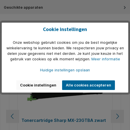
Geschikte apparaten
Cookie instellingen
Onze webshop gebruikt cookies om jou de best mogelijke
Productgalerij overslaan
Accessoires
winkelervaring te kunnen bieden. We respecteren jouw privacy en
delen jouw gegevens niet met derden. Je kunt jouw keuze in het
Nog maar 7 op voorraad
N
gebruik van cookies op elk moment wijzigen.
Meer informatie
Huidige instellingen opslaan
Cookie instellingen
Alle cookies accepteren
Tonercartridge Sharp MX-23GTBA zwart
To