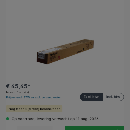
Afbeeldingengalerij overslaan
€ 45,45*
Inhoud:
1 stuk(s)
Excl. btw
Incl. btw
Prijzen excl. BTW en excl. verzendkosten
Nog maar 3 (direct) beschikbaar
Op voorraad, levering verwacht op 11 aug. 2026
Producthoeveelheid: Voer de gewenste hoeveelheid in of gebruik de knoppen om de hoeveelhe