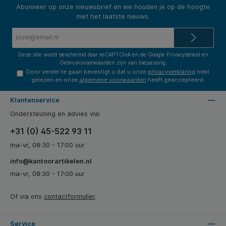
Abonneer op onze nieuwsbrief en we houden je op de hoogte
met het laatste nieuws.
E-
mailadres*
Deze site wordt beschermd door reCAPTCHA en de Google
Privacybeleid
en
Gebruiksvoorwaarden
zijn van toepassing.
Door verder te gaan bevestigt u dat u onze
privacyverklaring
hebt
gelezen en onze
algemene voorwaarden
heeft geaccepteerd.
Klantenservice
Ondersteuning en advies via:
+31 (0) 45-522 93 11
ma-vr, 08:30 - 17:00 uur
info@kantoorartikelen.nl
ma-vr, 08:30 - 17:00 uur
Of via ons
contactformulier
.
Service