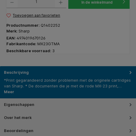
In de winkelmand
Toevoegen aan favorieten
Productnummer:
Q1402252
Merk:
Sharp
EAN:
4974019670126
Fabrikantcode:
MX23GTMA
Beschikbare voorraad:
3
Beschrijving
*Print gegarandeerd zonder problemen met de originele cartridges
van Sharp. * De documenten die je met de rode MX-23 print,…
Meer
Eigenschappen
Over het merk
Beoordelingen