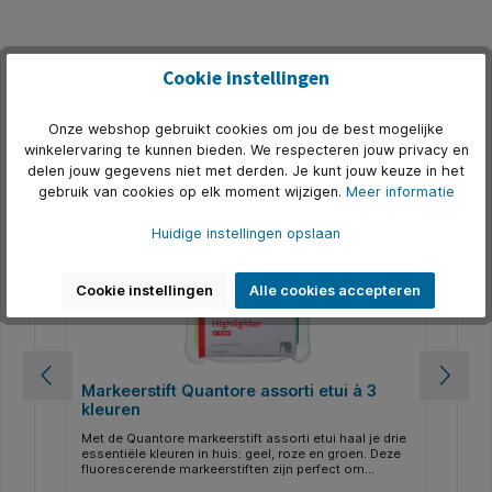
Cookie instellingen
Productgalerij overslaan
Accessoires
Onze webshop gebruikt cookies om jou de best mogelijke
winkelervaring te kunnen bieden. We respecteren jouw privacy en
500+ op voorraad
5
delen jouw gegevens niet met derden. Je kunt jouw keuze in het
gebruik van cookies op elk moment wijzigen.
Meer informatie
Huidige instellingen opslaan
Cookie instellingen
Alle cookies accepteren
Markeerstift Quantore assorti etui à 3
Pe
kleuren
1.
 dé
Met de Quantore markeerstift assorti etui haal je drie
De 
essentiële kleuren in huis: geel, roze en groen. Deze
set
fluorescerende markeerstiften zijn perfect om
voo
belangrijke tekst op te laten vallen, of je nu studeert,
sch