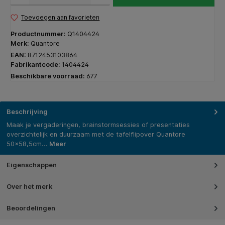
Toevoegen aan favorieten
Productnummer:
Q1404424
Merk:
Quantore
EAN:
8712453103864
Fabrikantcode:
1404424
Beschikbare voorraad:
677
Beschrijving
Maak je vergaderingen, brainstormsessies of presentaties
overzichtelijk en duurzaam met de tafelflipover Quantore
50x58,5cm…
Meer
Eigenschappen
Over het merk
Beoordelingen