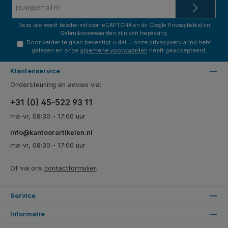
E-
mailadres*
Deze site wordt beschermd door reCAPTCHA en de Google
Privacybeleid
en
Gebruiksvoorwaarden
zijn van toepassing.
Door verder te gaan bevestigt u dat u onze
privacyverklaring
hebt
gelezen en onze
algemene voorwaarden
heeft geaccepteerd.
Klantenservice
Ondersteuning en advies via:
+31 (0) 45-522 93 11
ma-vr, 08:30 - 17:00 uur
info@kantoorartikelen.nl
ma-vr, 08:30 - 17:00 uur
Of via ons
contactformulier
.
Service
Informatie