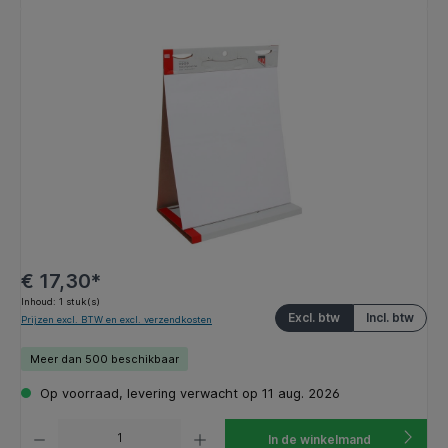
Afbeeldingengalerij overslaan
€ 17,30*
Inhoud:
1 stuk(s)
Excl. btw
Incl. btw
Prijzen excl. BTW en excl. verzendkosten
Meer dan 500 beschikbaar
Op voorraad, levering verwacht op 11 aug. 2026
Producthoeveelheid: Voer de gewenste hoeveelheid in of gebruik de knoppen om de hoeveelhe
In de winkelmand