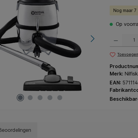
Nog maar 7 (
Op voorra
Producthoeveel
Toevoegen 
Productnu
Merk:
Nilfisk
EAN:
57111
Fabrikantc
Beschikbar
Beoordelingen