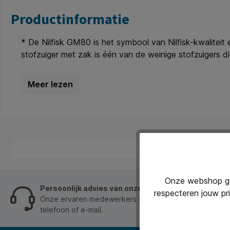
Productinformatie
* De Nilfisk GM80 is het symbool van Nilfisk-kwaliteit
stofzuiger met zak is één van de weinige stofzuigers d
Zuigkracht motor/buiseinde (W): 400/270. * Zeer goede
van de stofzak 6.25 liter. * Afmeting 39x30x41cm. * He
wordt voor consumentendoeleinden.
Onze webshop geb
Persoonlijk advies van onze klantenservice
respecteren jouw pr
Onze ervaren medewerkers staan je graag op werkdage
telefoon of e-mail.