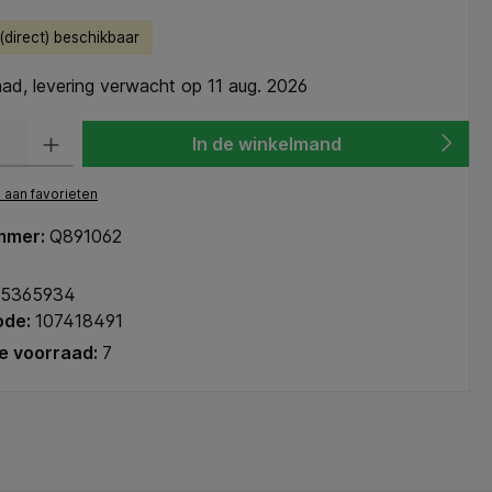
direct) beschikbaar
ad, levering verwacht op 11 aug. 2026
heid: Voer de gewenste hoeveelheid in of gebruik de knoppen om de hoeve
In de winkelmand
aan favorieten
mmer:
Q891062
45365934
ode:
107418491
e voorraad:
7