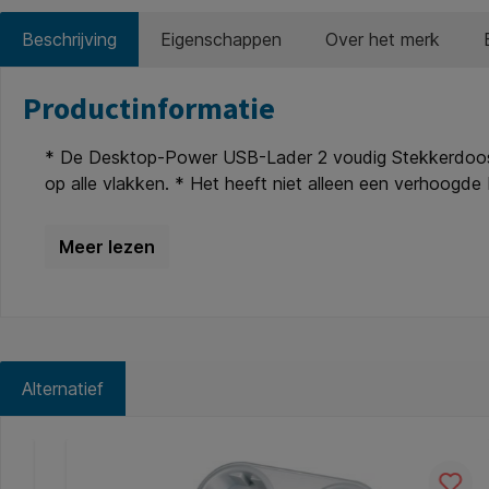
Beschrijving
Eigenschappen
Over het merk
Productinformatie
* De Desktop-Power USB-Lader 2 voudig Stekkerdoos met
op alle vlakken. * Het heeft niet alleen een verhoogd
smartphone, tablet, etc. * 2 USB-laadcontactdozen. 
Aansluitsysteem.
Alternatief
Productgalerij overslaan