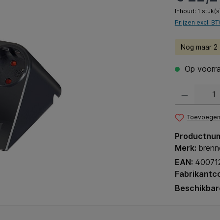
Inhoud:
1 stuk(s
Prijzen excl. B
Nog maar 2 (
Op voorra
Producthoeveel
Toevoegen 
Productnu
Merk:
brenn
EAN:
40071
Fabrikantc
Beschikbar