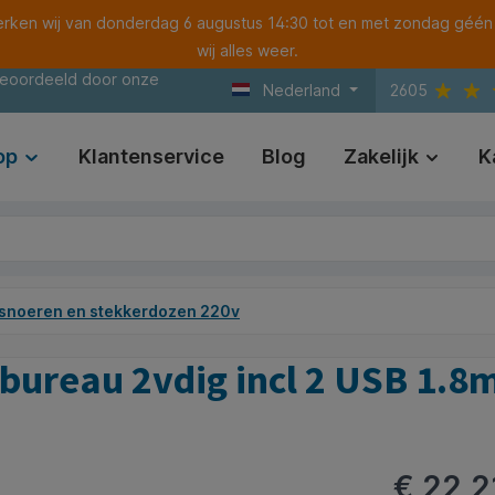
ken wij van donderdag 6 augustus 14:30 tot en met zondag géén
wij alles weer.
beoordeeld door onze
Nederland
2605
op
Klantenservice
Blog
Zakelijk
K
snoeren en stekkerdozen 220v
bureau 2vdig incl 2 USB 1.8
€ 22,2