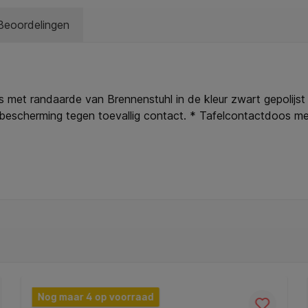
Beoordelingen
 randaarde van Brennenstuhl in de kleur zwart gepolijst en1
e bescherming tegen toevallig contact. * Tafelcontactdoos m
* Totale laadstroom max. 2100 mA voor snel laden. * Conta
Nog maar 4 op voorraad