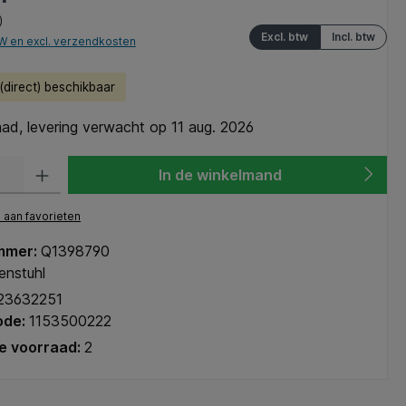
)
Excl. btw
Incl. btw
TW en excl. verzendkosten
direct) beschikbaar
ad, levering verwacht op 11 aug. 2026
heid: Voer de gewenste hoeveelheid in of gebruik de knoppen om de hoeve
In de winkelmand
aan favorieten
mmer:
Q1398790
enstuhl
23632251
ode:
1153500222
e voorraad:
2