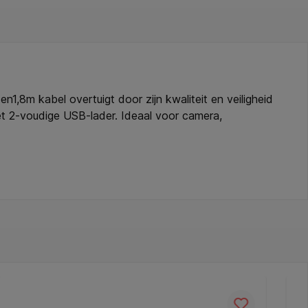
,8m kabel overtuigt door zijn kwaliteit en veiligheid
et 2-voudige USB-lader. Ideaal voor camera,
ctdozen met hogere contactbescherming. *