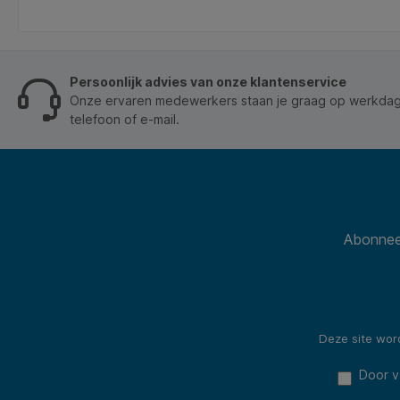
tablet, etc. * 2 USB-laadcontactdozen * Totale
ast
laadstroom max. 2100 mA voor snel laden *
Contactdozen met hogere contactbescherming *
Kabellengte: 1,8 meter. * Aansluitsysteem.
Persoonlijk advies van onze klantenservice
Onze ervaren medewerkers staan je graag op werkdage
telefoon of e-mail.
Abonneer
Deze site wo
Door v