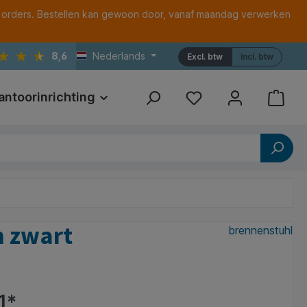
 orders. Bestellen kan gewoon door, vanaf maandag verwerken
8,6
Nederlands
Excl. btw
Incl. btw
antoorinrichting
Print
Referenties
m zwart
brennenstuhl
1*