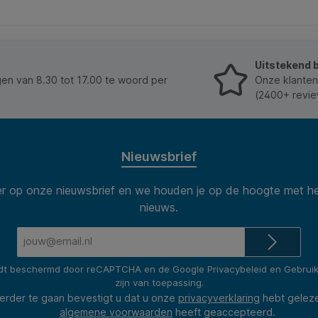
hogere contactbescharming. * 2 contactdozen in
45°-opstelling. * 2 Euro stopcontacten in 90°
opstellin.g * 2 USB-Lader. * Dit product is niet
geschikt voor de Belgische markt.
Uitstekend 
n van 8.30 tot 17.00 te woord per
Onze klanten
(2400+ revie
Nieuwsbrief
 op onze nieuwsbrief en we houden je op de hoogte met he
nieuws.
E-
mailadres*
rdt beschermd door reCAPTCHA en de Google
Privacybeleid
en
Gebrui
zijn van toepassing.
erder te gaan bevestigt u dat u onze
privacyverklaring
hebt gelez
algemene voorwaarden
heeft geaccepteerd.