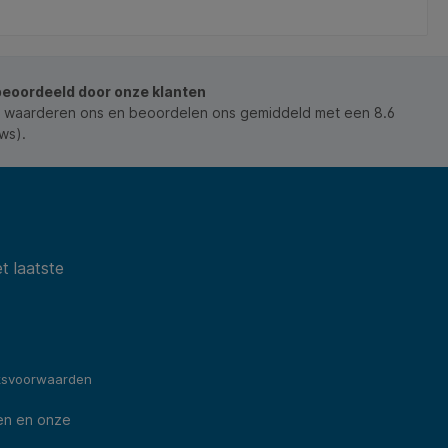
hogere contactbescharming. * 2 contactdozen in
en
45°-opstelling. * 2 Euro stopcontacten in 90°
la
opstelling. * 2 USB-Lader. * Dit product is niet
ma
geschikt voor de Belgische markt.
co
beoordeeld door onze klanten
 waarderen ons en beoordelen ons gemiddeld met een 8.6
ws).
t laatste
ksvoorwaarden
en en onze