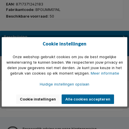
EAN:
8717371242183
Fabrikantcode:
BPGUMM01NL
Beschikbare voorraad:
50
Beschrijving
Cookie instellingen
Je hebt 45 seconden de tijd om zo veel mogelijk woordcombinaties
aan je team te beschrijven. Het andere team zit klaar om op…
Meer
Onze webshop gebruikt cookies om jou de best mogelijke
Over het merk
winkelervaring te kunnen bieden. We respecteren jouw privacy en
delen jouw gegevens niet met derden. Je kunt jouw keuze in het
gebruik van cookies op elk moment wijzigen.
Meer informatie
Beoordelingen
Huidige instellingen opslaan
Cookie instellingen
Alle cookies accepteren
Persoonlijk advies van onze klantenservice