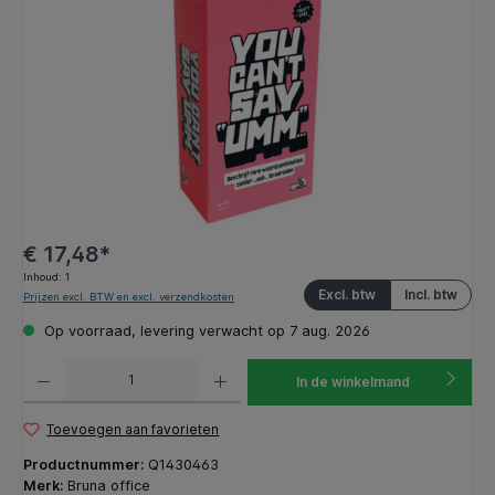
€ 17,48*
Inhoud:
1
Excl. btw
Incl. btw
Prijzen excl. BTW en excl. verzendkosten
Op voorraad, levering verwacht op 7 aug. 2026
Producthoeveelheid: Voer de gewenste hoeveelheid in of gebruik de knoppen om de hoeveelhe
In de winkelmand
Toevoegen aan favorieten
Productnummer:
Q1430463
Merk:
Bruna office