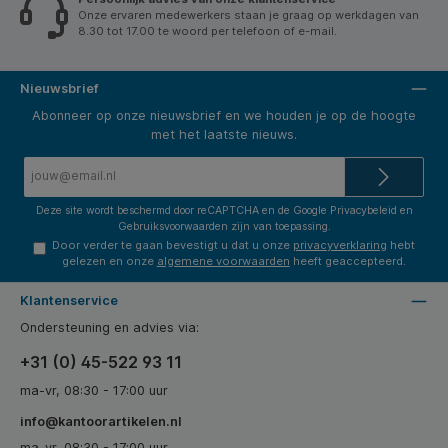
Onze ervaren medewerkers staan je graag op werkdagen van
8.30 tot 17.00 te woord per telefoon of e-mail.
Nieuwsbrief
Abonneer op onze nieuwsbrief en we houden je op de hoogte
met het laatste nieuws.
E-
mailadres*
Deze site wordt beschermd door reCAPTCHA en de Google
Privacybeleid
en
Gebruiksvoorwaarden
zijn van toepassing.
Door verder te gaan bevestigt u dat u onze
privacyverklaring
hebt
gelezen en onze
algemene voorwaarden
heeft geaccepteerd.
Klantenservice
Ondersteuning en advies via:
+31 (0) 45-522 93 11
ma-vr, 08:30 - 17:00 uur
info@kantoorartikelen.nl
ma-vr, 08:30 - 17:00 uur