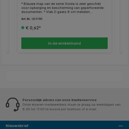
ng
* Blauwe map van de serie Vivida is zeer geschikt
* G
voor opberging en bescherming van geperforeerde
op
documenten. * Vlak 2-gaats 8 cm metalen
do
aal
mechanisme met plastic papierneerdrukker. *
mec
Art. Nr.:
Q531185
Art.
Transparante, niet-reflecterende omslag waardoor
Tra
n
eerste pagina zichtbaar is. * Verticale
eer
€ 0,62*
identificatiestrook over gehele lengte van het
ide
ing
voorblad met duimuitsnede aan boven- en
vo
onderzijde voor gemakkelijk verwijderen. * Capaciteit
ond
160 A4 vel (80 grams). * 1 doos van 25 stuks.
160
In de winkelmand
,
Persoonlijk advies van onze klantenservice
Onze ervaren medewerkers staan je graag op werkdagen van
8.30 tot 17.00 te woord per telefoon of e-mail.
Nieuwsbrief