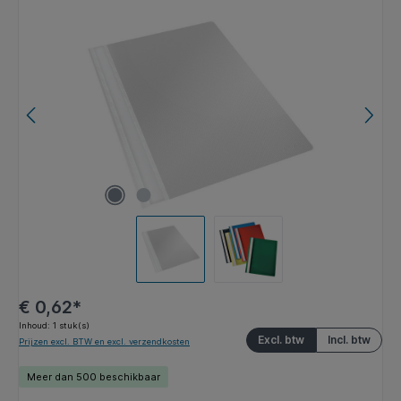
Afbeeldingengalerij overslaan
€ 0,62*
Inhoud:
1 stuk(s)
Excl. btw
Incl. btw
Prijzen excl. BTW en excl. verzendkosten
Meer dan 500 beschikbaar