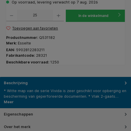
Op voorraad, levering verwacht op 7 aug. 2026
Producthoeveelheid: Voer de gewenste hoeveelheid in of gebruik de knoppen om de hoeveelhe
In de winkelmand
Toevoegen aan favorieten
Productnummer:
Q531182
Merk:
Esselte
EAN:
5902812283211
Fabrikantcode:
28321
Beschikbare voorraad:
1250
Beschrijving
* Witte map van de serie Vivida is zeer geschikt voor opberging en
bescherming van geperforeerde documenten. * Vlak 2-gaats…
Meer
Eigenschappen
Over het merk