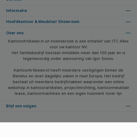
Informatie
Hoofdkantoor & Meubilair Showroom
Over ons
KantoorArtikelen.nl uit Hoensbroek is een initiatief van ITC Alles
voor uw kantoor NV.
Het familiebedrijf bestaat inmiddels meer dan 100 jaar en is
tegenwoordig onder aanvoering van Igor Soons.
KantoorArtikelen.nl heeft meerdere vestigingen binnen de
Benelux en doet dagelijks zaken in heel Europa. Het bedrijf
bestaat uit meerdere bedrijfstakken waaronder een online
webshop in kantoorartikelen, projectinrichting, kantoormeubilair
lease, kantoormachines en een eigen huismerk toner lijn.
Blijf ons volgen
* Alle prijzen zijn excl. btw en excl. verzendkosten, tenzij anders vermeld.
© 2026 Kantoorartikelen.nl - Alle Rechten Voorbehouden. Theme by
SBYP (Smart Business Young Professionals)