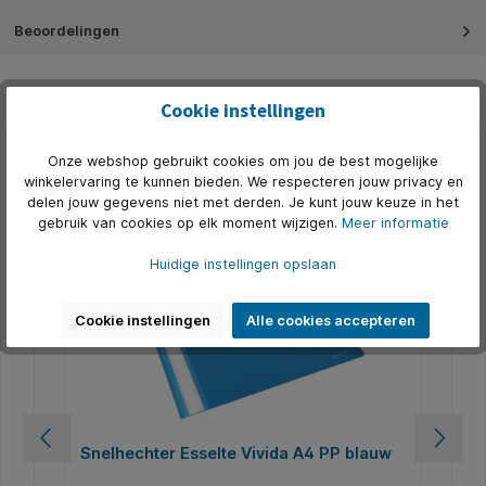
Beoordelingen
Cookie instellingen
Onze webshop gebruikt cookies om jou de best mogelijke
Productgalerij overslaan
Alternatief
winkelervaring te kunnen bieden. We respecteren jouw privacy en
delen jouw gegevens niet met derden. Je kunt jouw keuze in het
500+ op voorraad
5
gebruik van cookies op elk moment wijzigen.
Meer informatie
Huidige instellingen opslaan
Cookie instellingen
Alle cookies accepteren
Snelhechter Esselte Vivida A4 PP blauw
Sn