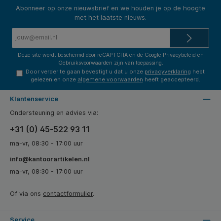
Abonneer op onze nieuwsbrief en we houden je op de hoogte
met het laatste nieuws.
E-
mailadres*
Deze site wordt beschermd door reCAPTCHA en de Google
Privacybeleid
en
Gebruiksvoorwaarden
zijn van toepassing.
Door verder te gaan bevestigt u dat u onze
privacyverklaring
hebt
gelezen en onze
algemene voorwaarden
heeft geaccepteerd.
Klantenservice
Ondersteuning en advies via:
+31 (0) 45-522 93 11
ma-vr, 08:30 - 17:00 uur
info@kantoorartikelen.nl
ma-vr, 08:30 - 17:00 uur
Of via ons
contactformulier
.
Service