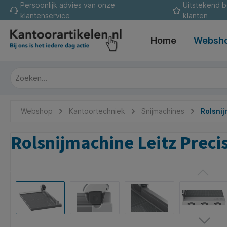
Persoonlijk advies van onze
Uitstekend 
oekopdracht
Ga naar de hoofdnavigatie
klantenservice
klanten
Home
Websh
Webshop
Kantoortechniek
Snijmachines
Rolsni
Rolsnijmachine Leitz Precis
Afbeeldingengalerij overslaan