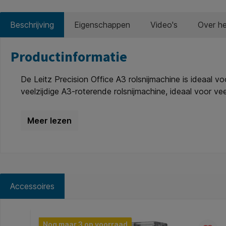
Beschrijving
Eigenschappen
Video's
Over h
Productinformatie
De Leitz Precision Office A3 rolsnijmachine is ideaal v
veelzijdige A3-roterende rolsnijmachine, ideaal voor ve
papier van 80 gram (met het rechtsnijdende mes). * Je 
cartridges van kunststof. * Het gegolfd mes snijdt af 
geselecteerde cartridge in de snijkop te vervangen di
maken het gemakkelijk om het papier in te voeren, en d
voetjes voor stabiliteit en kan gemakkelijk worden opg
slijtageonderdelen en accessoires uitgezonderd). * Re
Accessoires
Productgalerij overslaan
Nog maar 3 op voorraad