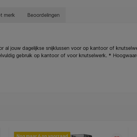
et merk
Beoordelingen
oor al jouw dagelijkse snijklussen voor op kantoor of knutse
elvuldig gebruik op kantoor of voor knutselwerk. * Hoogwaard
kan kiezen uit rechte-, gegolfde-, of perforatiemessen, die 
en het perforeermes perforeert tot 5 vel papier van 80 gram. 
e ergonomisch is ontworpen voor een goede grip. * Automatisc
e snijkop gaat soepel langs de geleider voor nauwkeurig snijd
eborgen wanneer niet in gebruik. * Hoogwaardige Leitz rolsni
chte, gegolfde- en perforatie reservemessen zijn eveneens b
Nog maar 6 op voorraad