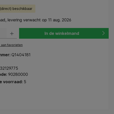
direct) beschikbaar
ad, levering verwacht op 11 aug. 2026
heid: Voer de gewenste hoeveelheid in of gebruik de knoppen om de hoeve
In de winkelmand
aan favorieten
mmer:
Q1404181
32129775
ode:
90280000
e voorraad:
5