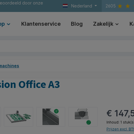
beoordeeld door onze
Nederland
2605
op
Klantenservice
Blog
Zakelijk
K
jmachines
ion Office A3
€ 147,
Inhoud:
1 stuk(s
Prijzen excl. B