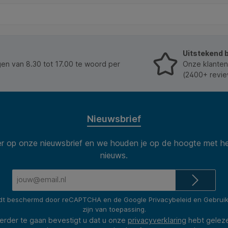
verpakking. * Ideaal voor gebruik op kantoor of voor
knutselwerk. * Ontworpen om tot 15 vel papier (80
gram) in één keer te snijden. * Circulair roterend mes
is veilig omsloten in een kunststof cartridge. *Snel en
eenvoudig te vervangen door de cartridge
Uitstekend 
simpelweg te laten vallen in de snijkop via de
ergonomisch ontworpen handgreep met een goede
n van 8.30 tot 17.00 te woord per
Onze klanten
grip. * Gemaakt van geslepen staal voor sterkte en
(2400+ revie
duurzaamheid.
Nieuwsbrief
 op onze nieuwsbrief en we houden je op de hoogte met he
nieuws.
E-
mailadres*
rdt beschermd door reCAPTCHA en de Google
Privacybeleid
en
Gebrui
zijn van toepassing.
erder te gaan bevestigt u dat u onze
privacyverklaring
hebt gelez