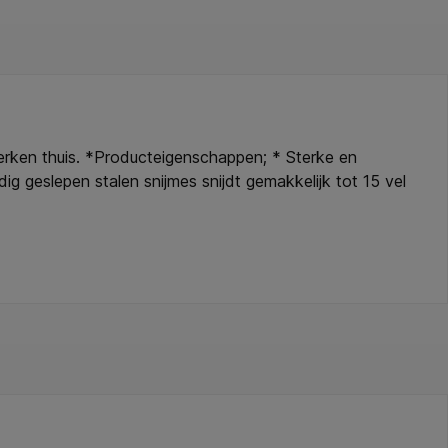
lwerken thuis. *Producteigenschappen; * Sterke en
ig geslepen stalen snijmes snijdt gemakkelijk tot 15 vel
geleverd worden in snel verwisselbare transparante
* Snel en veilig wisselen tussen messen door de
he papierklem en eenvoudige metrische rasterlijnen
en. * Stevige kunststof voet met anti-slip rubberen
jmachine met 5 jaar garantie (normale
eschikbaar.