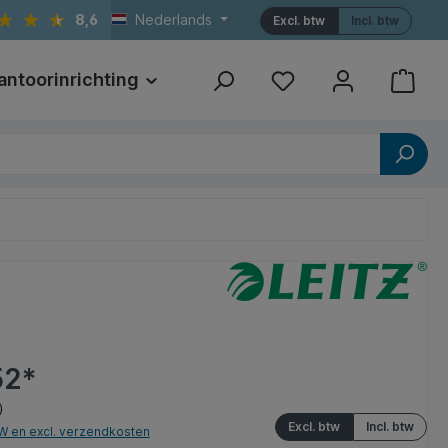
8,6
Nederlands
Excl. btw
Incl. btw
antoorinrichting
Print
Referenties
52*
)
Excl. btw
Incl. btw
TW en excl. verzendkosten