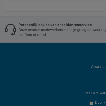
kunststof cartridge. * Snel en eenvoudig te
vervangen door de cartridge simpelweg te laten
vallen in de snijkop via de ergonomisch ontworpen
handgreep met een goede grip. * Gemaakt van
geslepen staal voor sterkte en duurzaamheid.
Persoonlijk advies van onze klantenservice
Onze ervaren medewerkers staan je graag op werkdage
telefoon of e-mail.
Abonneer
Deze site wo
Door v