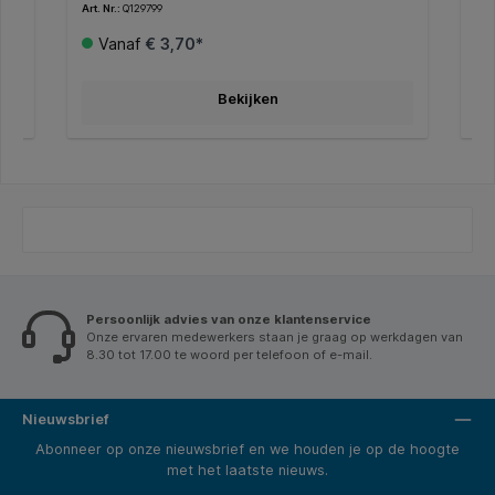
Art. Nr.:
Q129799
Art.
Het
dit Quantore Premium papier is het Europeesche
kra
Ecolabel toegekend. * Dit papier heeft een witheid
tij
Vanaf
€ 3,70*
van CIE161.
kan
pap
wor
e: 3
en 
Bekijken
Persoonlijk advies van onze klantenservice
Onze ervaren medewerkers staan je graag op werkdagen van
8.30 tot 17.00 te woord per telefoon of e-mail.
Nieuwsbrief
Abonneer op onze nieuwsbrief en we houden je op de hoogte
met het laatste nieuws.