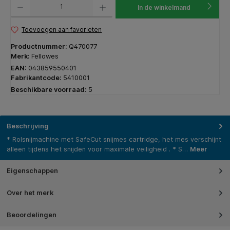
In de winkelmand
Toevoegen aan favorieten
Productnummer:
Q470077
Merk:
Fellowes
EAN:
043859550401
Fabrikantcode:
5410001
Beschikbare voorraad:
5
Beschrijving
* Rolsnijmachine met SafeCut snijmes cartridge, het mes verschijnt
alleen tijdens het snijden voor maximale veiligheid . * S…
Meer
Eigenschappen
Over het merk
Beoordelingen