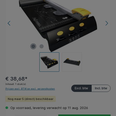
€ 38,68*
Inhoud:
1 stuk(s)
Excl. btw
Incl. btw
Prijzen excl. BTW en excl. verzendkosten
Nog maar 5 (direct) beschikbaar
Op voorraad, levering verwacht op 11 aug. 2026
Producthoeveelheid: Voer de gewenste hoeveelheid in of gebruik de knoppen om de hoeveelhe