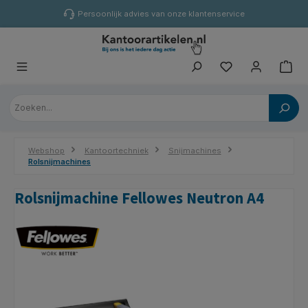
hoofdinhoud
Persoonlijk advies van onze klantenservice
Webshop
Kantoortechniek
Snijmachines
Rolsnijmachines
Rolsnijmachine Fellowes Neutron A4
Afbeeldingengalerij overslaan