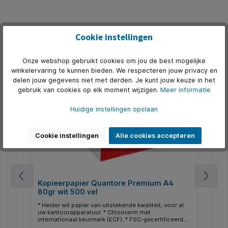
Cookie instellingen
Productgalerij overslaan
Accessoires
Onze webshop gebruikt cookies om jou de best mogelijke
winkelervaring te kunnen bieden. We respecteren jouw privacy en
500+ op voorraad
delen jouw gegevens niet met derden. Je kunt jouw keuze in het
gebruik van cookies op elk moment wijzigen.
Meer informatie
Huidige instellingen opslaan
Cookie instellingen
Alle cookies accepteren
Kopieerpapier Quantore Premium A4
Pa
w
80gr wit 500 vel
40
* Helder wit papier van uitstekende kwaliteit, voor al
* O
ton
uw kantoorapparatuur. * Chloorarm met
ges
internationaal keurmerk (ECF). * FSC-gecertificeerd. *
kun
n
Voldoet aan de houdbaarheidsnorm ISO9706. * Aan
af