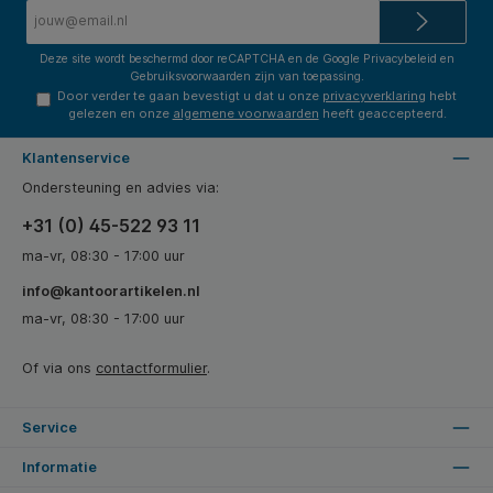
E-
mailadres*
Deze site wordt beschermd door reCAPTCHA en de Google
Privacybeleid
en
Gebruiksvoorwaarden
zijn van toepassing.
Door verder te gaan bevestigt u dat u onze
privacyverklaring
hebt
gelezen en onze
algemene voorwaarden
heeft geaccepteerd.
Klantenservice
Ondersteuning en advies via:
+31 (0) 45-522 93 11
ma-vr, 08:30 - 17:00 uur
info@kantoorartikelen.nl
ma-vr, 08:30 - 17:00 uur
Of via ons
contactformulier
.
Service
Informatie