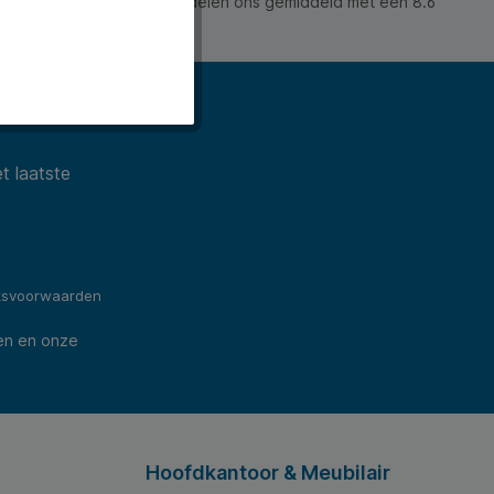
 waarderen ons en beoordelen ons gemiddeld met een 8.6
ws).
t laatste
ksvoorwaarden
en en onze
Hoofdkantoor & Meubilair