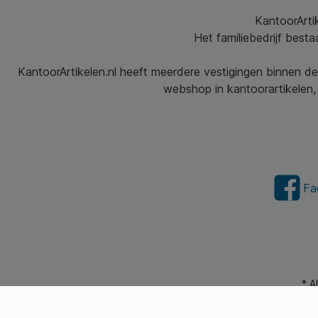
KantoorArtik
Het familiebedrijf best
KantoorArtikelen.nl heeft meerdere vestigingen binnen de
webshop in kantoorartikelen, 
Fa
* A
© 2026 Kantoorartikel