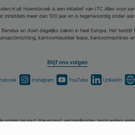
elen.nl uit Hoensbroek is een initiatief van ITC Alles voor u
aat inmiddels meer dan 100 jaar en is tegenwoordig onder aa
 Benelux en doet dagelijks zaken in heel Europa. Het bedrijf
projectinrichting, kantoormeubilair lease, kantoormachines en 
Blijf ons volgen
cebook
Instagram
YouTube
LinkedIn
lle prijzen zijn excl. btw en excl. verzendkosten, tenzij anders verm
en.nl - Alle Rechten Voorbehouden. Theme by
SBYP (Smart Busines