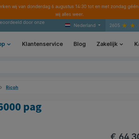
ken wij van donderdag 6 augustus 14:30 tot en met zondag géén
wij alles weer.
beoordeeld door onze
Nederland
2605
op
Klantenservice
Blog
Zakelijk
K
Ricoh
 6000 pag
€ 64,3