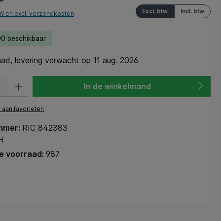
Excl. btw
Incl. btw
TW en excl. verzendkosten
0 beschikbaar
ad, levering verwacht op 11 aug. 2026
heid: Voer de gewenste hoeveelheid in of gebruik de knoppen om de hoeve
In de winkelmand
aan favorieten
mmer:
RIC_842383
H
e voorraad:
987