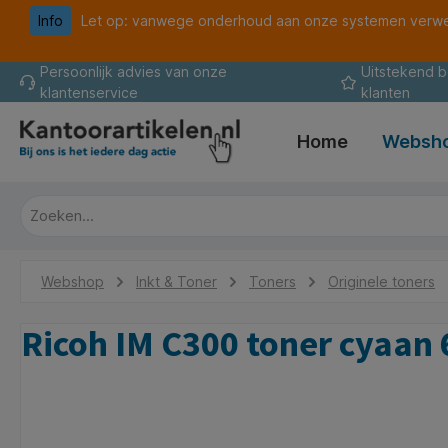
Info
Let op: vanwege onderhoud aan onze systemen verwer
oekopdracht
Ga naar de hoofdnavigatie
Persoonlijk advies van onze
Uitstekend 
klantenservice
klanten
Home
Websh
Webshop
Inkt & Toner
Toners
Originele toners
Ricoh IM C300 toner cyaan
Afbeeldingengalerij overslaan