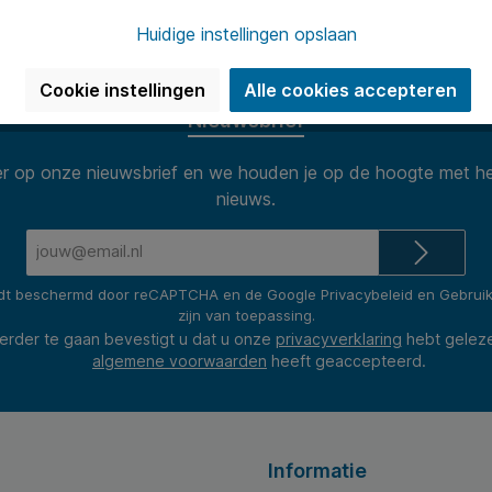
n van 8.30 tot 17.00 te woord per
Onze klanten
(2400+ revie
Huidige instellingen opslaan
Cookie instellingen
Alle cookies accepteren
Nieuwsbrief
 op onze nieuwsbrief en we houden je op de hoogte met he
nieuws.
E-
mailadres*
rdt beschermd door reCAPTCHA en de Google
Privacybeleid
en
Gebrui
zijn van toepassing.
erder te gaan bevestigt u dat u onze
privacyverklaring
hebt gelez
algemene voorwaarden
heeft geaccepteerd.
Informatie