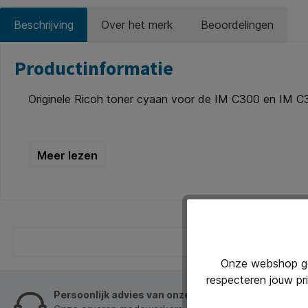
Beschrijving
Over het merk
Beoordelingen
Productinformatie
Originele Ricoh toner cyaan voor de IM C300 en IM 
Onze webshop geb
respecteren jouw pr
Persoonlijk advies van onze klantenservice