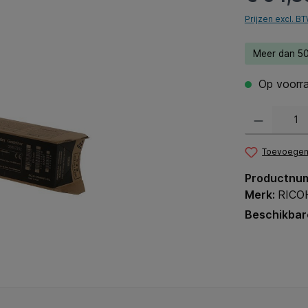
Prijzen excl. B
Meer dan 50
Op voorra
Producthoeveel
Toevoegen 
Productnu
Merk:
RICO
Beschikbar