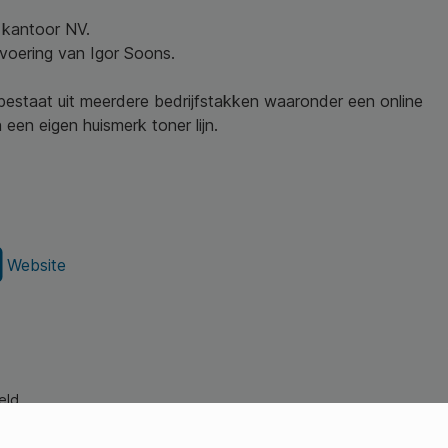
w kantoor NV.
nvoering van Igor Soons.
 bestaat uit meerdere bedrijfstakken waaronder een online
een eigen huismerk toner lijn.
Website
eld.
s Young Professionals)