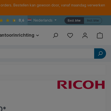
 orders. Bestellen kan gewoon door, vanaf maandag verwerken
8,6
Nederlands
Excl. btw
Incl. btw
antoorinrichting
Print
Referenties
0*