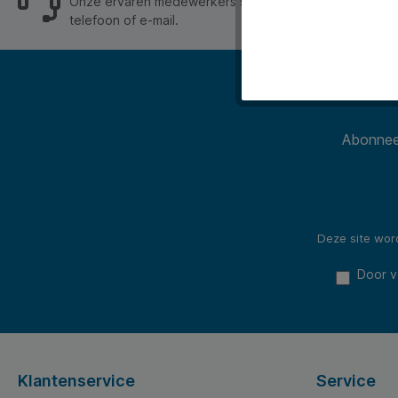
Onze ervaren medewerkers staan je graag op werkdage
telefoon of e-mail.
Abonneer
Deze site wo
Door v
Klantenservice
Service