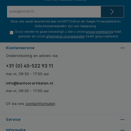
E-
mailadres*
Deze site wordt beschermd door reCAPTCHA en de Google
Privacybeleid
en
Gebruiksvoorwaarden
zijn van toepassing.
Door verder te gaan bevestigt u dat u onze
privacyverklaring
hebt
gelezen en onze
algemene voorwaarden
heeft geaccepteerd.
Klantenservice
Ondersteuning en advies via:
+31 (0) 45-522 93 11
ma-vr, 08:30 - 17:00 uur
info@kantoorartikelen.nl
ma-vr, 08:30 - 17:00 uur
Of via ons
contactformulier
.
Service
Informatie