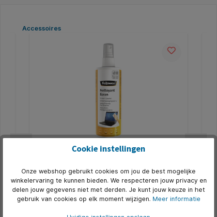
Productgalerij overslaan
Accessoires
5
Cookie instellingen
rm
Reiniger Fellowes beeldscherm spray
Re
250ml
di
Onze webshop gebruikt cookies om jou de best mogelijke
êpe
* Reinigt glazen scannerplaten, pad, schermfilters,
* 1
lcd beeldschermen en laptopschermen. * Droogt
doe
winkelervaring te kunnen bieden. We respecteren jouw privacy en
uw
snel voor een streepvrij resultaat. * Antistatisch.
dos
delen jouw gegevens niet met derden. Je kunt jouw keuze in het
doe
Art. Nr.:
Q701524
Art.
gebruik van cookies op elk moment wijzigen.
Meer informatie
ale
per
's,
alc
€ 3,07*
sch