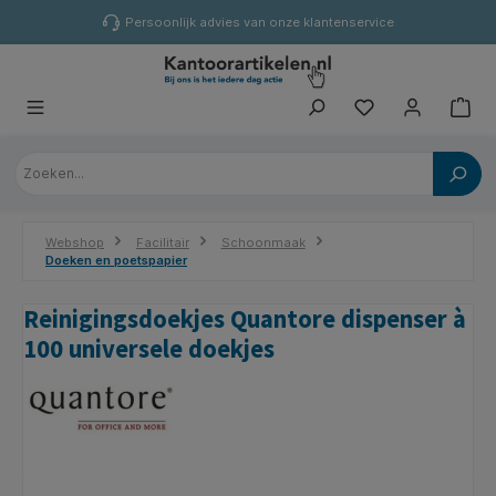
hoofdinhoud
Persoonlijk advies van onze klantenservice
Webshop
Facilitair
Schoonmaak
Doeken en poetspapier
Reinigingsdoekjes Quantore dispenser à
100 universele doekjes