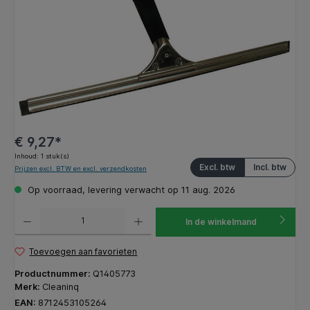
€ 9,27*
Inhoud:
1 stuk(s)
Excl. btw
Incl. btw
Prijzen excl. BTW en excl. verzendkosten
Op voorraad, levering verwacht op 11 aug. 2026
Producthoeveelheid: Voer de gewenste hoeveelheid in of gebruik de knoppen om de hoeveelhe
In de winkelmand
Toevoegen aan favorieten
Productnummer:
Q1405773
Merk:
Cleaninq
EAN:
8712453105264