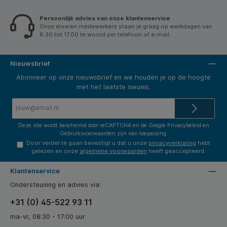
Persoonlijk advies van onze klantenservice
Onze ervaren medewerkers staan je graag op werkdagen van
8.30 tot 17.00 te woord per telefoon of e-mail.
Nieuwsbrief
Abonneer op onze nieuwsbrief en we houden je op de hoogte
met het laatste nieuws.
E-
mailadres*
Deze site wordt beschermd door reCAPTCHA en de Google
Privacybeleid
en
Gebruiksvoorwaarden
zijn van toepassing.
Door verder te gaan bevestigt u dat u onze
privacyverklaring
hebt
gelezen en onze
algemene voorwaarden
heeft geaccepteerd.
Klantenservice
Ondersteuning en advies via:
+31 (0) 45-522 93 11
ma-vr, 08:30 - 17:00 uur