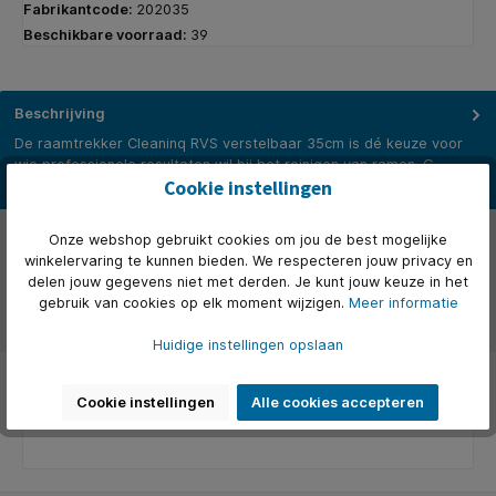
Fabrikantcode:
202035
Beschikbare voorraad:
39
Beschrijving
De raamtrekker Cleaninq RVS verstelbaar 35cm is dé keuze voor
wie professionele resultaten wil bij het reinigen van ramen. G…
Cookie instellingen
Meer
Eigenschappen
Onze webshop gebruikt cookies om jou de best mogelijke
winkelervaring te kunnen bieden. We respecteren jouw privacy en
Over het merk
delen jouw gegevens niet met derden. Je kunt jouw keuze in het
gebruik van cookies op elk moment wijzigen.
Meer informatie
Beoordelingen
Huidige instellingen opslaan
Cookie instellingen
Alle cookies accepteren