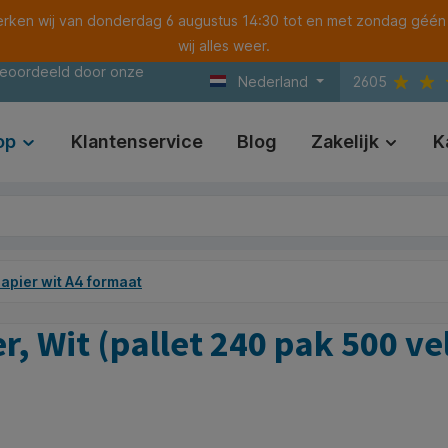
ken wij van donderdag 6 augustus 14:30 tot en met zondag géén
wij alles weer.
beoordeeld door onze
Nederland
2605
op
Klantenservice
Blog
Zakelijk
K
papier wit A4 formaat
, Wit (pallet 240 pak 500 ve