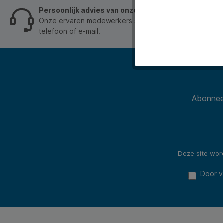
documenten professioneel en helder.
Perfect
voor gro
Persoonlijk advies van onze klantenservice
Onze ervaren medewerkers staan je graag op werkdage
telefoon of e-mail.
Productinformatie
Formaat: A4
Kleur: Wit
Witheid: 143 CIE
Abonneer
Geschikt voor dagelijks gebruik
Betrouwbare papierkwaliteit
Uitstekende prijs-kwaliteitverhouding
Geschikt voor laserprinters, inkjetprinters en kopi
Deze site wo
Door v
Verpakking & levering
240 pakken A4 kopieerpapier
500 vel per pak