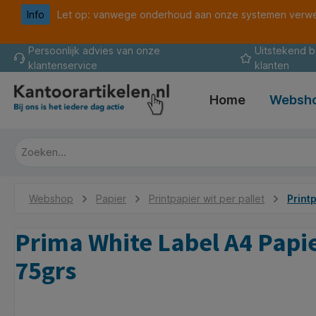
Info
Let op: vanwege onderhoud aan onze systemen verwer
oekopdracht
Ga naar de hoofdnavigatie
Persoonlijk advies van onze
Uitstekend 
klantenservice
klanten
Home
Websh
Webshop
Papier
Printpapier wit per pallet
Print
Prima White Label A4 Papier
75grs