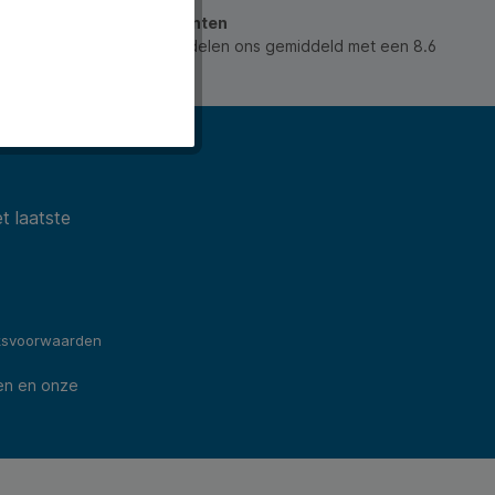
jke omgevingen.
beoordeeld door onze klanten
 waarderen ons en beoordelen ons gemiddeld met een 8.6
ws).
t laatste
ksvoorwaarden
en en onze