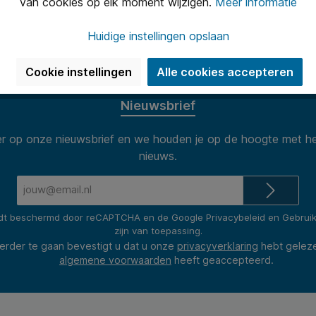
te printvolumes op
kantoor
,
scholen
,
instellingen
en zakeli
van cookies op elk moment wijzigen.
Meer informatie
Uitstekend 
n van 8.30 tot 17.00 te woord per
Onze klanten
Huidige instellingen opslaan
(2400+ revie
Cookie instellingen
Alle cookies accepteren
Nieuwsbrief
 op onze nieuwsbrief en we houden je op de hoogte met he
nieuws.
E-
eermachines
mailadres*
rdt beschermd door reCAPTCHA en de Google
Privacybeleid
en
Gebrui
zijn van toepassing.
erder te gaan bevestigt u dat u onze
privacyverklaring
hebt gelez
algemene voorwaarden
heeft geaccepteerd.