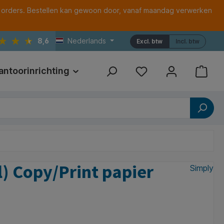
 orders. Bestellen kan gewoon door, vanaf maandag verwerken
8,6
Nederlands
Excl. btw
Incl. btw
antoorinrichting
Print
Referenties
l) Copy/Print papier
Simply