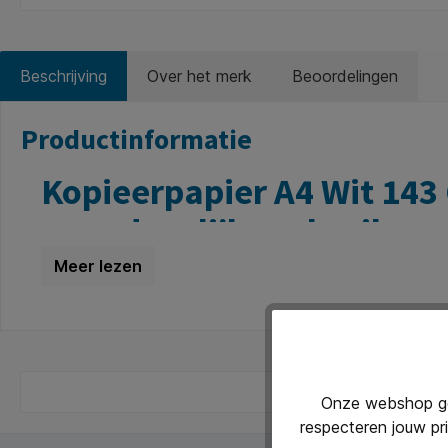
Beschrijving
Over het merk
Beoordelingen
Productinformatie
Kopieerpapier A4 Wit 143 
voor dagelijks gebruik
Op zoek naar betrouwbaar en voordelig kopieerpapi
Bij
Kantoorartikelen.nl
bestel je hoogwaardig A4
kop
kopiëren en faxen en geschikt voor zowel professionele
Onze webshop geb
Dit A4
printpapier
levert scherpe afdrukken en een soe
respecteren jouw pr