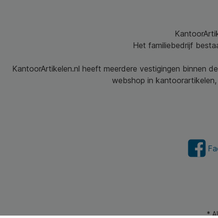
KantoorArtik
Het familiebedrijf best
KantoorArtikelen.nl heeft meerdere vestigingen binnen de
webshop in kantoorartikelen, 
Fa
* A