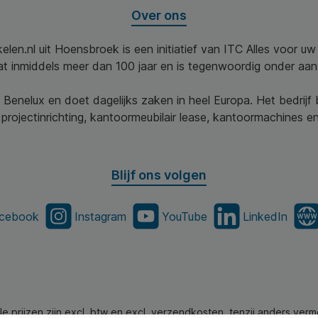
Over ons
elen.nl uit Hoensbroek is een initiatief van ITC Alles voor u
aat inmiddels meer dan 100 jaar en is tegenwoordig onder aa
 Benelux en doet dagelijks zaken in heel Europa. Het bedrijf
projectinrichting, kantoormeubilair lease, kantoormachines en 
Blijf ons volgen
cebook
Instagram
YouTube
LinkedIn
lle prijzen zijn excl. btw en excl. verzendkosten, tenzij anders verm