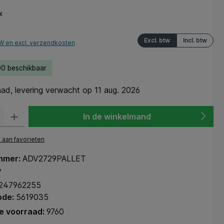
*
Excl. btw
Incl. btw
TW en excl. verzendkosten
0 beschikbaar
ad, levering verwacht op 11 aug. 2026
heid: Voer de gewenste hoeveelheid in of gebruik de knoppen om de hoeve
In de winkelmand
aan favorieten
mmer:
ADV2729PALLET
y
247962255
ode:
5619035
e voorraad:
9760