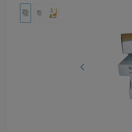
Afbeeldingengalerij overslaan