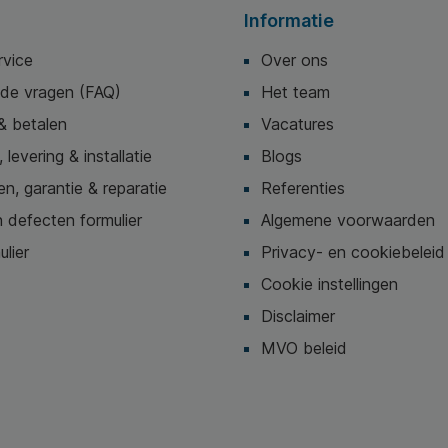
Informatie
rvice
Over ons
lde vragen (FAQ)
Het team
bij
Kantoorartikelen.nl
en profiteer van scherpe prijzen, bet
& betalen
Vacatures
 levering & installatie
Blogs
n, garantie & reparatie
Referenties
 defecten formulier
Algemene voorwaarden
ulier
Privacy- en cookiebeleid
Cookie instellingen
Disclaimer
MVO beleid