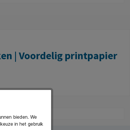
en | Voordelig printpapier
itte printpapier is ideaal voor dagelijks printen,
kunnen bieden. We
. Dankzij de hoge
witheid
van 143 CIE ogen
keuze in het gebruik