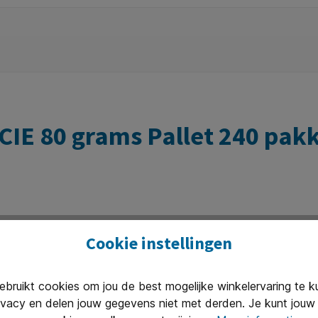
CIE 80 grams Pallet 240 pakk
er voor kantoor, school of thuisgebruik?
Cookie instellingen
ieerpapier
met een uitstekende prijs-kwaliteitverhouding. Dit w
 toepassingen als thuisgebruik.
ruikt cookies om jou de best mogelijke winkelervaring te 
pele doorvoer in vrijwel iedere
printer
en
kopieermachine
ivacy en delen jouw gegevens niet met derden. Je kunt jouw 