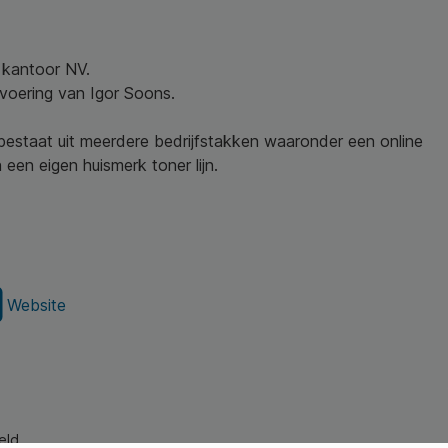
w kantoor NV.
nvoering van Igor Soons.
 bestaat uit meerdere bedrijfstakken waaronder een online
een eigen huismerk toner lijn.
Website
eld.