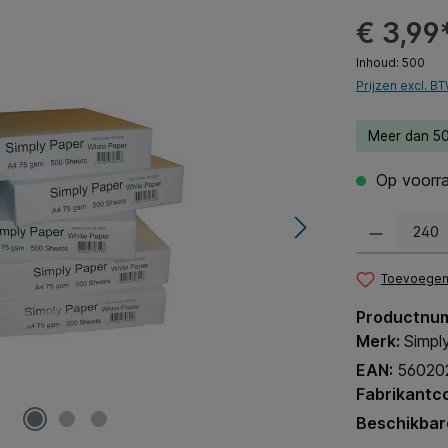
€ 3,99
Inhoud:
500
Prijzen excl. B
Meer dan 50
Op voorra
Producthoeveel
Toevoegen 
Productnu
Merk:
Simpl
EAN:
56020
Fabrikantc
Beschikbar