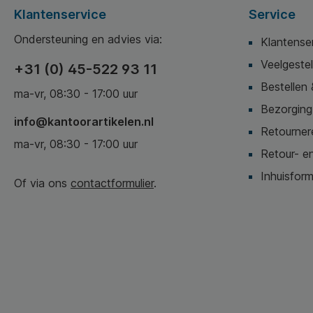
Palletlevering: 48 dozen x 5 pakken
Klantenservice
Service
Totaal: 120.000 vellen papier
Ondersteuning en advies via:
Klantense
Veelgeste
+31 (0) 45-522 93 11
Bestel voordelig A4
kopieerpapier
in grootverpakking 
Bestellen 
ma-vr, 08:30 - 17:00 uur
Bezorging,
info@kantoorartikelen.nl
Let op! Foto is illustratief en kan in deze afwijken
Retournere
ma-vr, 08:30 - 17:00 uur
Retour- en
Inhuisform
Of via ons
contactformulier
.