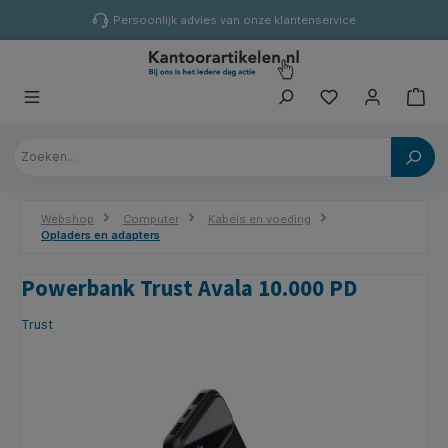
hoofdinhoud
Persoonlijk advies van onze klantenservice
Webshop
Computer
Kabels en voeding
Opladers en adapters
Powerbank Trust Avala 10.000 PD
Trust
Afbeeldingengalerij overslaan