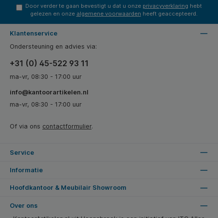
Door verder te gaan bevestigt u dat u onze
privacyverklaring
hebt
gelezen en onze
algemene voorwaarden
heeft geaccepteerd.
Klantenservice
Ondersteuning en advies via:
+31 (0) 45-522 93 11
ma-vr, 08:30 - 17:00 uur
info@kantoorartikelen.nl
ma-vr, 08:30 - 17:00 uur
Of via ons
contactformulier
.
Service
Informatie
Hoofdkantoor & Meubilair Showroom
Over ons