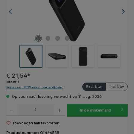
€ 21,54*
Inhoud:
1
Excl. btw
Incl. btw
Prijzen excl. BTW en excl. verzendkosten
Op voorraad, levering verwacht op 11 aug. 2026
Producthoeveelheid: Voer de gewenste hoeveelheid in of gebruik de knoppen om de hoeveelhe
In de winkelmand
Toevoegen aan favorieten
Productnummer:
Q1466538