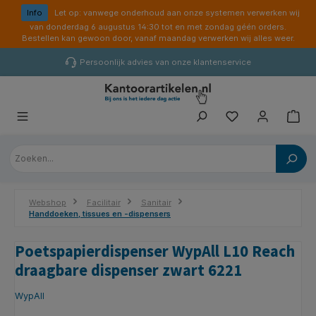
hoofdinhoud
Info
Let op: vanwege onderhoud aan onze systemen verwerken wij
van donderdag 6 augustus 14:30 tot en met zondag géén orders.
Bestellen kan gewoon door, vanaf maandag verwerken wij alles weer.
Persoonlijk advies van onze klantenservice
Webshop
Facilitair
Sanitair
Handdoeken, tissues en -dispensers
Poetspapierdispenser WypAll L10 Reach
draagbare dispenser zwart 6221
WypAll