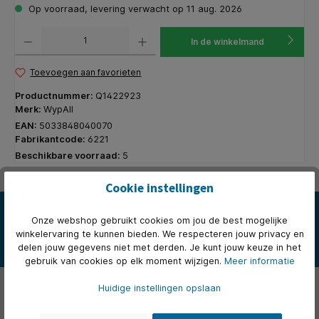
Op voorraad, levering verwacht op 11 aug. 2026
Producthoeveelheid: Voer de gewenste hoeveelheid in of gebruik de knoppen om de hoeveelhe
In de winkelmand
Toevoegen aan favorieten
Productnummer:
Q1422923
Merk:
WypAll
EAN:
5033848040070
Fabrikantcode:
6221
Beschikbare voorraad:
5
Cookie instellingen
Beschrijving
Onze webshop gebruikt cookies om jou de best mogelijke
* Draagbare WypAll Reach dispenser met centrale toevoer 6221 *
winkelervaring te kunnen bieden. We respecteren jouw privacy en
Ongeacht met welke oppervlakken uw werknemers en bezoekers
delen jouw gegevens niet met derden. Je kunt jouw keuze in het
d…
Meer
gebruik van cookies op elk moment wijzigen.
Meer informatie
Eigenschappen
Huidige instellingen opslaan
Over het merk