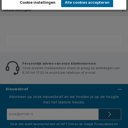
Cookie instellingen
Alle cookies accepteren
Beoordelingen
Persoonlijk advies van onze klantenservice
Onze ervaren medewerkers staan je graag op werkdagen van
8.30 tot 17.00 te woord per telefoon of e-mail.
Nieuwsbrief
Abonneer op onze nieuwsbrief en we houden je op de hoogte
met het laatste nieuws.
E-
mailadres*
Deze site wordt beschermd door reCAPTCHA en de Google
Privacybeleid
en