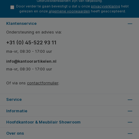
Gebruiksvoorwaarden
zijn van toepassing.
Door verder te gaan bevestigt u dat u onze
privacyverklaring
hebt
gelezen en onze
algemene voorwaarden
heeft geaccepteerd.
Klantenservice
Ondersteuning en advies via:
+31 (0) 45-522 93 11
ma-vr, 08:30 - 17:00 uur
info@kantoorartikelen.nl
ma-vr, 08:30 - 17:00 uur
Of via ons
contactformulier
.
Service
Informatie
Hoofdkantoor & Meubilair Showroom
Over ons