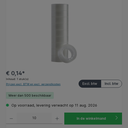
Afbeeldingengalerij overslaan
€ 0,14*
Inhoud:
1 stuk(s)
Excl. btw
Incl. btw
Prijzen excl. BTW en excl. verzendkosten
Meer dan 500 beschikbaar
Op voorraad, levering verwacht op 11 aug. 2026
Producthoeveelheid: Voer de gewenste hoeveelheid in of gebruik de knoppen om de hoeveelhe
In de winkelmand