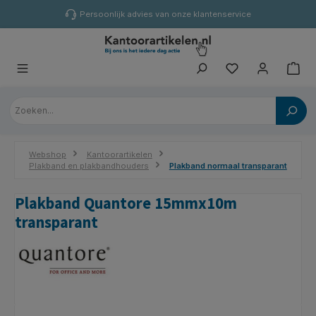
hoofdinhoud
Persoonlijk advies van onze klantenservice
Webshop
Kantoorartikelen
Plakband en plakbandhouders
Plakband normaal transparant
Plakband Quantore 15mmx10m
transparant