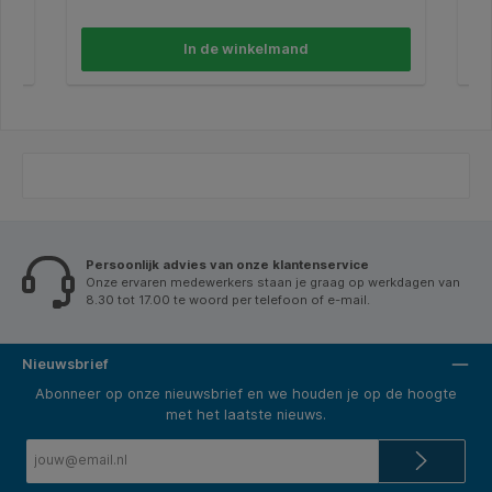
geeft uitdrukking aan jouw gevoel van stijl. *
pla
Producteigenschappen; * Stabiel, stevig en zwaar.
mod
Het gewicht onder in de houder zorgt voor een
bur
In de winkelmand
stevige basis waardoor hij gemakkelijk met één hand
Ken
te bedienen is. * Met superscherpe mesjes zodat het
tap
plakband probleemloos en recht wordt afgesneden. *
zwa
Voor formaat plakband tot 19mmx33m. * Wisselen
ver
van plakband is snel en eenvoudig. * Inclusief een rol
ant
beschrijfbaar, ondoorzichtig plakband.
Persoonlijk advies van onze klantenservice
Onze ervaren medewerkers staan je graag op werkdagen van
8.30 tot 17.00 te woord per telefoon of e-mail.
Nieuwsbrief
Abonneer op onze nieuwsbrief en we houden je op de hoogte
met het laatste nieuws.
E-
mailadres*