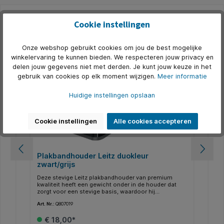
Cookie instellingen
Productgalerij overslaan
Accessoires
5
Onze webshop gebruikt cookies om jou de best mogelijke
winkelervaring te kunnen bieden. We respecteren jouw privacy en
delen jouw gegevens niet met derden. Je kunt jouw keuze in het
gebruik van cookies op elk moment wijzigen.
Meer informatie
Huidige instellingen opslaan
Cookie instellingen
Alle cookies accepteren
Plakbandhouder Leitz duokleur
Pl
zwart/grijs
Deze stevige Leitz plakbandhouder van premium
De 
kwaliteit heeft een gewicht onder in de houder dat
en 
zorgt voor een stevige basis, waardoor hij
kan
gemakkelijk met één hand is te bedienen. Deze Leitz
lan
Art. Nr.:
Q807019
Art.
bureau range in de duokleuren zwart en grijs geven je
com
bureau een zakelijke uitstraling. Minimalistisch en
en 
€ 18,00*
exclusief met een stijlvolle vorm. Deze unieke range
ant