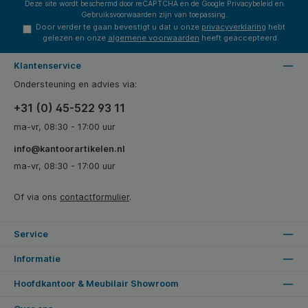
Deze site wordt beschermd door reCAPTCHA en de Google
Privacybeleid
en
Gebruiksvoorwaarden
zijn van toepassing.
Door verder te gaan bevestigt u dat u onze
privacyverklaring
hebt
gelezen en onze
algemene voorwaarden
heeft geaccepteerd.
Klantenservice
Ondersteuning en advies via:
+31 (0) 45-522 93 11
ma-vr, 08:30 - 17:00 uur
info@kantoorartikelen.nl
ma-vr, 08:30 - 17:00 uur
Of via ons
contactformulier
.
Service
Informatie
Hoofdkantoor & Meubilair Showroom