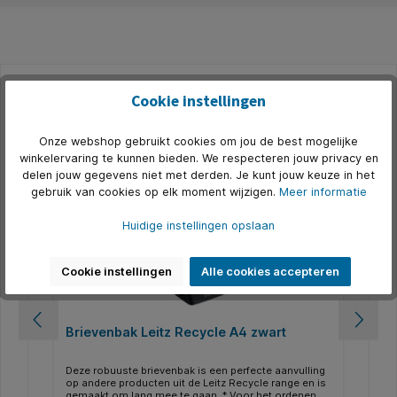
Cookie instellingen
Productgalerij overslaan
Accessoires
Onze webshop gebruikt cookies om jou de best mogelijke
winkelervaring te kunnen bieden. We respecteren jouw privacy en
delen jouw gegevens niet met derden. Je kunt jouw keuze in het
gebruik van cookies op elk moment wijzigen.
Meer informatie
Huidige instellingen opslaan
Cookie instellingen
Alle cookies accepteren
Brievenbak Leitz Recycle A4 zwart
Ni
zw
e
Deze robuuste brievenbak is een perfecte aanvulling
Ee
 en
op andere producten uit de Leitz Recycle range en is
van
en
gemaakt om lang mee te gaan. * Voor het ordenen
rob