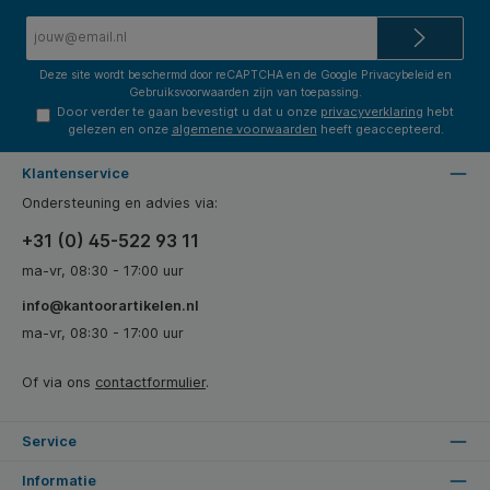
E-
mailadres*
Deze site wordt beschermd door reCAPTCHA en de Google
Privacybeleid
en
Gebruiksvoorwaarden
zijn van toepassing.
Door verder te gaan bevestigt u dat u onze
privacyverklaring
hebt
gelezen en onze
algemene voorwaarden
heeft geaccepteerd.
Klantenservice
Ondersteuning en advies via:
+31 (0) 45-522 93 11
ma-vr, 08:30 - 17:00 uur
info@kantoorartikelen.nl
ma-vr, 08:30 - 17:00 uur
Of via ons
contactformulier
.
Service
Informatie