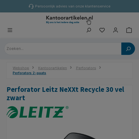
hoofdinhoud
Persoonlijk advies van onze klantenservice
Webshop
Kantoorartikelen
Perforators
Perforators 2-gaats
Perforator Leitz NeXXt Recycle 30 vel
zwart
Afbeeldingengalerij overslaan