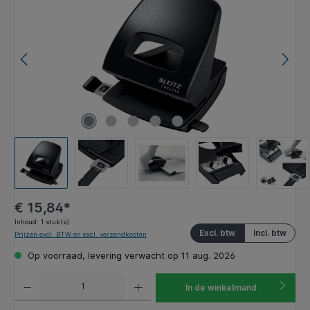
€ 15,84*
Inhoud:
1 stuk(s)
Excl. btw
Incl. btw
Prijzen excl. BTW en excl. verzendkosten
Op voorraad, levering verwacht op 11 aug. 2026
Producthoeveelheid: Voer de gewenste hoeveelheid in of gebruik de knoppen om de hoeveelhe
In de winkelmand