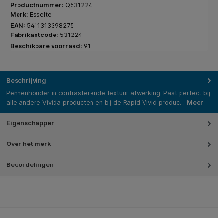
Productnummer:
Q531224
Merk:
Esselte
EAN:
5411313398275
Fabrikantcode:
531224
Beschikbare voorraad:
91
Beschrijving
Pennenhouder in contrasterende textuur afwerking. Past perfect bij
alle andere Vivida producten en bij de Rapid Vivid produc…
Meer
Eigenschappen
Over het merk
Beoordelingen