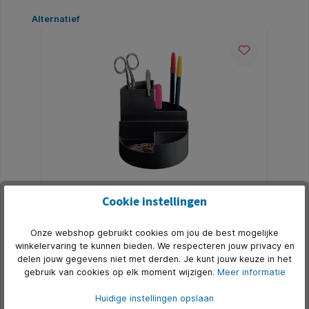
Productgalerij overslaan
Alternatief
Pennenkoker MAUL roundbox 7 vakken
Cookie instellingen
Ø140x125mm zwart
* Het origineel van MAUL. * Een echte classic
Onze webshop gebruikt cookies om jou de best mogelijke
bureauorganiser. * Altijd een opgeruimd bureau. * Van
slagvast ABS, met hoogglansoppervlakte. * Met
winkelervaring te kunnen bieden. We respecteren jouw privacy en
brieven- en memovak. * Met 7 royale afzonderlijke
delen jouw gegevens niet met derden. Je kunt jouw keuze in het
Art. Nr.:
Q370021
vakken. * Ø14cm, hoogte 12,5cm.
gebruik van cookies op elk moment wijzigen.
Meer informatie
€ 8,84*
Huidige instellingen opslaan