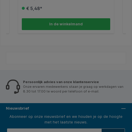
op zijwanden vrolijkt de werkplek op. Verticaal of
ver
trapsgewijs stapelbaar in 3 posities voor verbeterde
ma
€ 5,48*
organisatie. * Ronde uitsnede aan de voorzijde voor
24
eenvoudige toegang van documenten. * Ruimte aan
linker- of rechterzijde voor label voor eenvoudig
terugvinden van documenten. * Geschikt voor A4.
In de winkelmand
Persoonlijk advies van onze klantenservice
Onze ervaren medewerkers staan je graag op werkdagen van
8.30 tot 17.00 te woord per telefoon of e-mail.
Nieuwsbrief
Abonneer op onze nieuwsbrief en we houden je op de hoogte
met het laatste nieuws.
E-