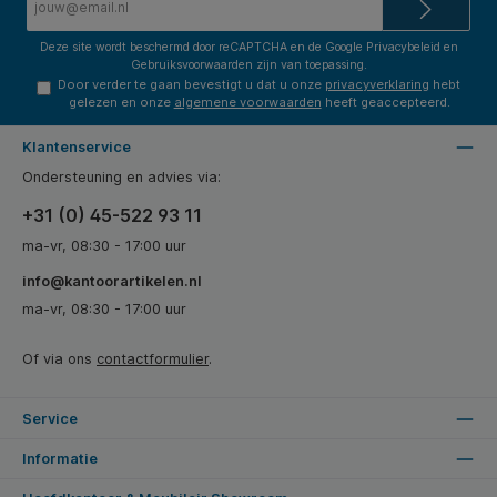
mailadres*
Deze site wordt beschermd door reCAPTCHA en de Google
Privacybeleid
en
Gebruiksvoorwaarden
zijn van toepassing.
Door verder te gaan bevestigt u dat u onze
privacyverklaring
hebt
gelezen en onze
algemene voorwaarden
heeft geaccepteerd.
Klantenservice
Ondersteuning en advies via:
+31 (0) 45-522 93 11
ma-vr, 08:30 - 17:00 uur
info@kantoorartikelen.nl
ma-vr, 08:30 - 17:00 uur
Of via ons
contactformulier
.
Service
Informatie