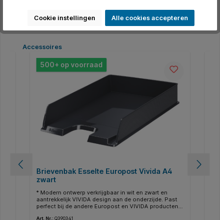
In de winkelmand
Cookie instellingen
Alle cookies accepteren
Productgalerij overslaan
Accessoires
500+ op voorraad
Brievenbak Esselte Europost Vivida A4
La
zwart
* Modern ontwerp verkrijgbaar in wit en zwart en
Een ze
aantrekkelijk VIVIDA design aan de onderzijde. Past
Vo
perfect bij de andere Europost en VIVIDA producten
een
deze
voor de perfecte kantooruitstraling. * Unieke textuur
la
Art. Nr.:
Q390341
Art.