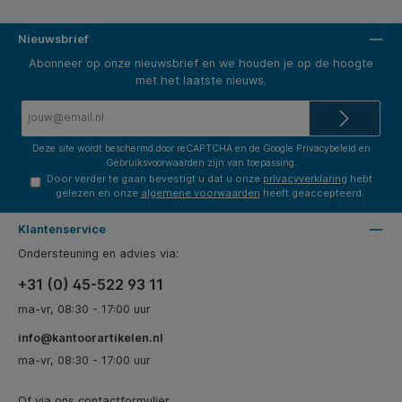
Nieuwsbrief
Abonneer op onze nieuwsbrief en we houden je op de hoogte
met het laatste nieuws.
E-
mailadres*
Deze site wordt beschermd door reCAPTCHA en de Google
Privacybeleid
en
Gebruiksvoorwaarden
zijn van toepassing.
Door verder te gaan bevestigt u dat u onze
privacyverklaring
hebt
gelezen en onze
algemene voorwaarden
heeft geaccepteerd.
Klantenservice
Ondersteuning en advies via:
+31 (0) 45-522 93 11
ma-vr, 08:30 - 17:00 uur
info@kantoorartikelen.nl
ma-vr, 08:30 - 17:00 uur
Of via ons
contactformulier
.