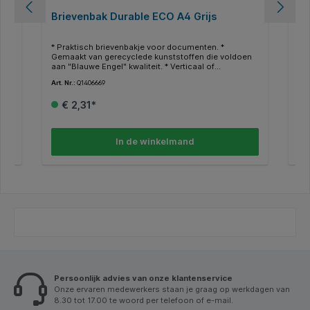
Brievenbak Durable ECO A4 Grijs
Ca
van
* Praktisch brievenbakje voor documenten. *
* C
e
Gemaakt van gerecyclede kunststoffen die voldoen
sch
aan "Blauwe Engel" kwaliteit. * Verticaal of
die
trapsgewijs stapelbaar. * Brede opening om papieren
com
Art. Nr.:
Q1406669
Art.
de
gemakkelijk uit te nemen. * Hellend aan de voorzijde,
inz
en:
voorkomt dat documenten uit het bakje vallen. * Voor
tij
€ 2,31*
formaten A4 tot C4. * Afmetingen: 253 x 63 x 337 mm
Afm
(B x H x D).
In de winkelmand
Persoonlijk advies van onze klantenservice
Onze ervaren medewerkers staan je graag op werkdagen van
8.30 tot 17.00 te woord per telefoon of e-mail.