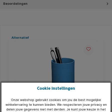
Beoordelingen
Productgalerij overslaan
Alternatief
5
Cookie instellingen
Onze webshop gebruikt cookies om jou de best mogelijke
Pennenbak Durable ECO Blauw
Pe
winkelervaring te kunnen bieden. We respecteren jouw privacy en
delen jouw gegevens niet met derden. Je kunt jouw keuze in het
 *
* Praktisch en stevig pennenbakje. * Groot volume. *
* P