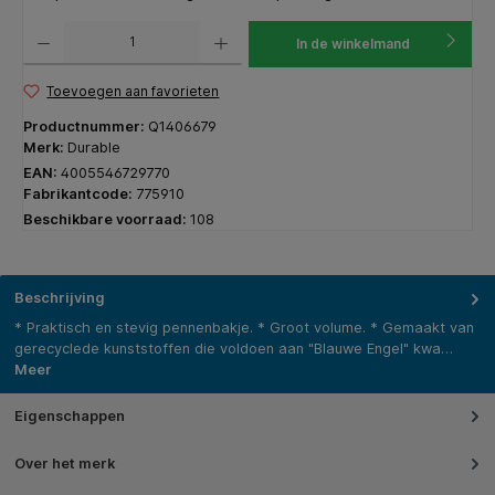
Producthoeveelheid: Voer de gewenste hoeveelheid in of gebruik de knoppen om de hoeveelhe
In de winkelmand
Toevoegen aan favorieten
Productnummer:
Q1406679
Merk:
Durable
EAN:
4005546729770
Fabrikantcode:
775910
Beschikbare voorraad:
108
Beschrijving
* Praktisch en stevig pennenbakje. * Groot volume. * Gemaakt van
gerecyclede kunststoffen die voldoen aan "Blauwe Engel" kwa…
Meer
Eigenschappen
Over het merk