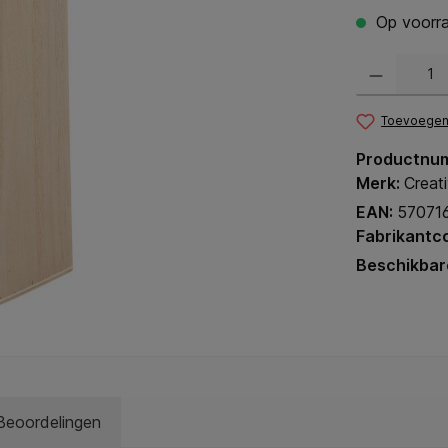
Op voorra
Producthoeveel
Toevoegen 
Productnu
Merk:
Creat
EAN:
57071
Fabrikantc
Beschikbar
Beoordelingen