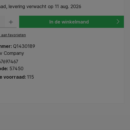
ad, levering verwacht op 11 aug. 2026
heid: Voer de gewenste hoeveelheid in of gebruik de knoppen om de hoeve
In de winkelmand
aan favorieten
mmer:
Q1430189
iv Company
67697467
ode:
57450
e voorraad:
115