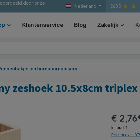
beoordeeld door onze
Nederland
2605
op
Klantenservice
Blog
Zakelijk
K
Pennenbakjes en bureauorganisers
y zeshoek 10.5x8cm triplex
€ 2,76
Inhoud:
1
Prijzen excl. B