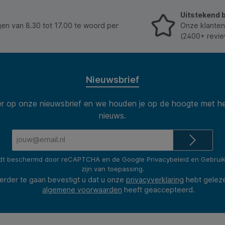
Omdat de tubes transparant zijn kun je makkelijk de
Uitstekend 
juiste kleur kiezen tijdens het schilderen. * Inhoud: 6
x 12 ml tubes (105 Titaanwit – 275 Primairgeel – 369
n van 8.30 tot 17.00 te woord per
Onze klanten
Primairmagenta – 572 Primaircyaan – 619
(2400+ revie
Permanentgroen Donker – 701 Ivoorzwart). EUH208:
Bevat mengsel van: 5-chloor-2-methyl-2H-
isothiazool-3-on [EC no. 247-500-7] en 2-methyl-
2Hiso-thiazool-3-on [EC no. 220-239-6] (3:1), 1,2-
benzisothiazool-3(2H)-on. Kan een allergische
Nieuwsbrief
reactie veroorzaken. Bevat biociden: 3-Jood-2-
propynylbutylcarbamaat
 op onze nieuwsbrief en we houden je op de hoogte met he
nieuws.
E-
mailadres*
rdt beschermd door reCAPTCHA en de Google
Privacybeleid
en
Gebrui
zijn van toepassing.
erder te gaan bevestigt u dat u onze
privacyverklaring
hebt gelez
algemene voorwaarden
heeft geaccepteerd.