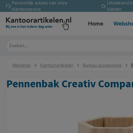
Persoonlijk advies van onze
Uitstekend 
oekopdracht
Ga naar de hoofdnavigatie
klantenservice
klanten
Home
Websh
Webshop
Kantoorartikelen
Bureau accessoires
Pennenbak Creativ Compan
Afbeeldingengalerij overslaan