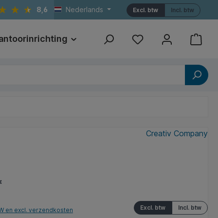
8,6
Nederlands
Excl. btw
Incl. btw
antoorinrichting
Print
Referenties
Creativ Company
*
Excl. btw
Incl. btw
TW en excl. verzendkosten