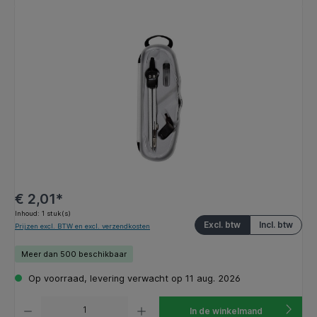
Afbeeldingengalerij overslaan
€ 2,01*
Inhoud:
1 stuk(s)
Excl. btw
Incl. btw
Prijzen excl. BTW en excl. verzendkosten
Meer dan 500 beschikbaar
Op voorraad, levering verwacht op 11 aug. 2026
Producthoeveelheid: Voer de gewenste hoeveelheid in of gebruik de knoppen om de hoeveelhe
In de winkelmand