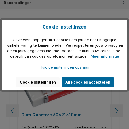
Beoordelingen
Cookie instellingen
Onze webshop gebruikt cookies om jou de best mogelijke
Productgalerij overslaan
Accessoires
winkelervaring te kunnen bieden. We respecteren jouw privacy en
delen jouw gegevens niet met derden. Je kunt jouw keuze in het
500+ op voorraad
5
gebruik van cookies op elk moment wijzigen.
Meer informatie
Huidige instellingen opslaan
Cookie instellingen
Alle cookies accepteren
 60
Gum Quantore 60x21x10mm
Po
dt
De Quantore 60x21x10mm gum is dé keuze voor wie
Het