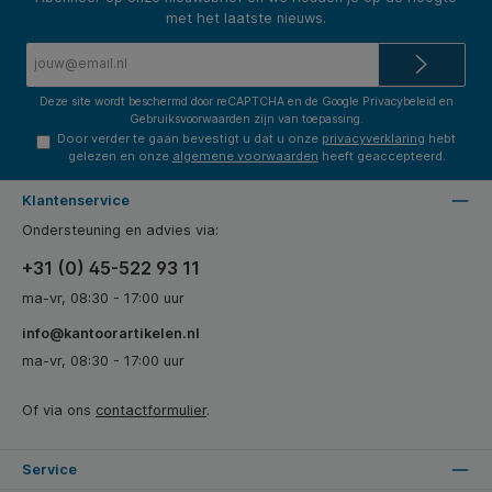
met het laatste nieuws.
E-
mailadres*
Deze site wordt beschermd door reCAPTCHA en de Google
Privacybeleid
en
Gebruiksvoorwaarden
zijn van toepassing.
Door verder te gaan bevestigt u dat u onze
privacyverklaring
hebt
gelezen en onze
algemene voorwaarden
heeft geaccepteerd.
Klantenservice
Ondersteuning en advies via:
+31 (0) 45-522 93 11
ma-vr, 08:30 - 17:00 uur
info@kantoorartikelen.nl
ma-vr, 08:30 - 17:00 uur
Of via ons
contactformulier
.
Service