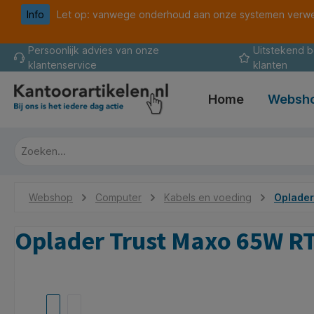
Info
Let op: vanwege onderhoud aan onze systemen verwer
oekopdracht
Ga naar de hoofdnavigatie
Persoonlijk advies van onze
Uitstekend 
klantenservice
klanten
Home
Websh
Webshop
Computer
Kabels en voeding
Oplader
Oplader Trust Maxo 65W R
Afbeeldingengalerij overslaan