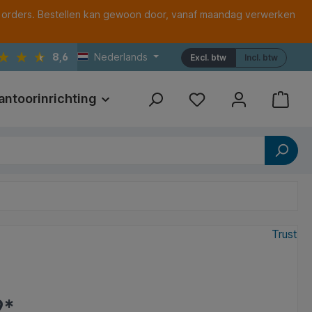
 orders. Bestellen kan gewoon door, vanaf maandag verwerken
8,6
Nederlands
Excl. btw
Incl. btw
antoorinrichting
Print
Referenties
Trust
9*