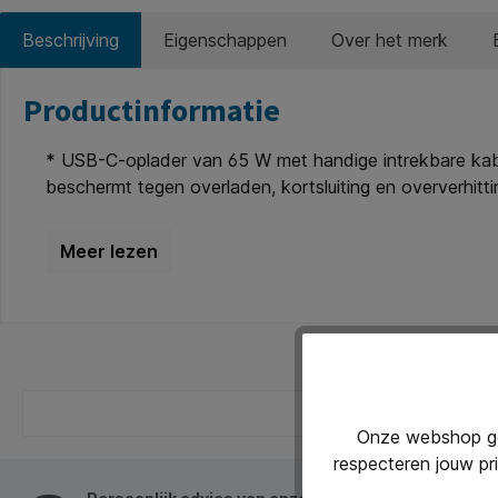
Beschrijving
Eigenschappen
Over het merk
Productinformatie
* USB-C-oplader van 65 W met handige intrekbare kabe
beschermt tegen overladen, kortsluiting en oververhit
tegelijk op met deze oplader van het type C. De twee
op. Supersimpel!
Onze webshop geb
respecteren jouw pr