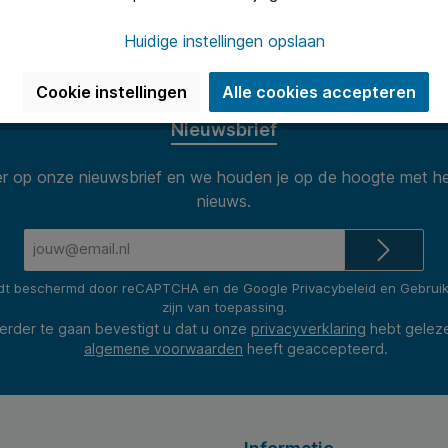
Uitstekend 
n van 8.30 tot 17.00 te woord per
Onze klanten
Huidige instellingen opslaan
(2400+ revie
Cookie instellingen
Alle cookies accepteren
Nieuwsbrief
 op onze nieuwsbrief en we houden je op de hoogte met he
nieuws.
E-
mailadres*
rdt beschermd door reCAPTCHA en de Google
Privacybeleid
en
Gebrui
zijn van toepassing.
erder te gaan bevestigt u dat u onze
privacyverklaring
hebt gelez
algemene voorwaarden
heeft geaccepteerd.