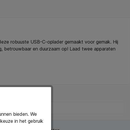
s deze robuuste USB-C-oplader gemaakt voor gemak. Hij
ilig, betrouwbaar en duurzaam op! Laad twee apparaten
 laad je zowel je laptop als je tablet en telefoon
kunnen bieden. We
keuze in het gebruik