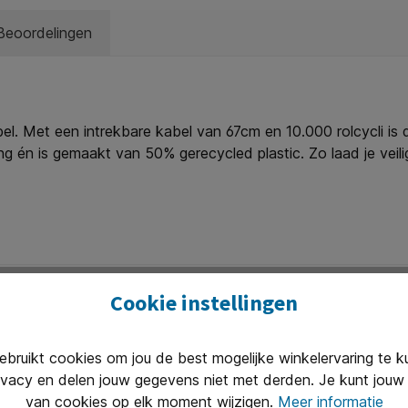
Beoordelingen
l. Met een intrekbare kabel van 67cm en 10.000 rolcycli i
ting én is gemaakt van 50% gerecycled plastic. Zo laad je ve
 USB-C-poorten geven een gecombineerd vermogen van 65W. Zo
Cookie instellingen
ruikt cookies om jou de best mogelijke winkelervaring te 
ivacy en delen jouw gegevens niet met derden. Je kunt jouw 
van cookies op elk moment wijzigen.
Meer informatie