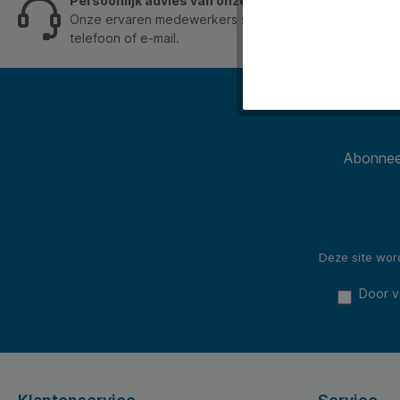
Persoonlijk advies van onze klantenservice
Onze ervaren medewerkers staan je graag op werkdage
telefoon of e-mail.
Abonneer
Deze site wo
Door v