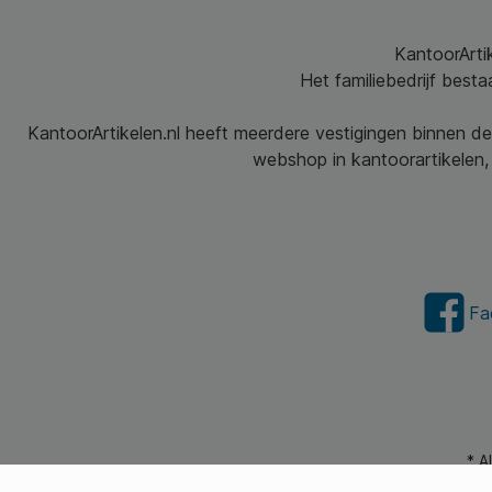
KantoorArtik
Het familiebedrijf best
KantoorArtikelen.nl heeft meerdere vestigingen binnen de
webshop in kantoorartikelen, 
Fa
* A
© 2026 Kantoorartikel