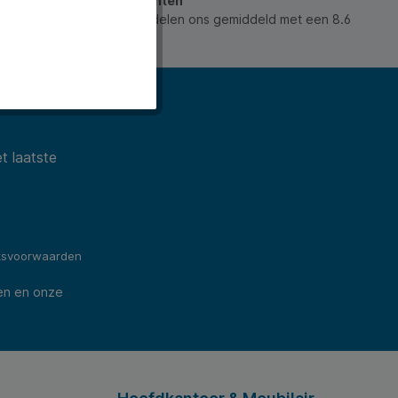
beoordeeld door onze klanten
 waarderen ons en beoordelen ons gemiddeld met een 8.6
ws).
t laatste
ksvoorwaarden
en en onze