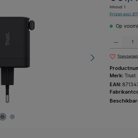
Inhoud:
1
Prijzen excl. B
Op voorra
Producthoeveel
Toevoegen 
Productnu
Merk:
Trust
EAN:
87134
Fabrikantc
Beschikbar