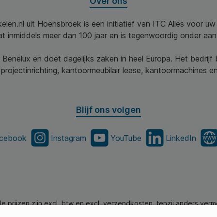
Over ons
elen.nl uit Hoensbroek is een initiatief van ITC Alles voor u
aat inmiddels meer dan 100 jaar en is tegenwoordig onder aa
 Benelux en doet dagelijks zaken in heel Europa. Het bedrijf
projectinrichting, kantoormeubilair lease, kantoormachines en 
Blijf ons volgen
cebook
Instagram
YouTube
LinkedIn
lle prijzen zijn excl. btw en excl. verzendkosten, tenzij anders verm
en.nl - Alle Rechten Voorbehouden. Theme by
SBYP (Smart Busines