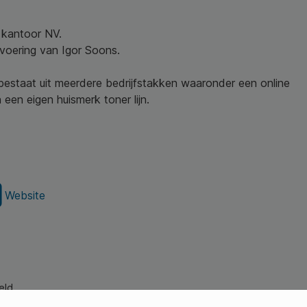
w kantoor NV.
nvoering van Igor Soons.
 bestaat uit meerdere bedrijfstakken waaronder een online
een eigen huismerk toner lijn.
Website
eld.
s Young Professionals)