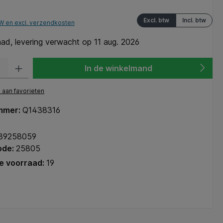
Excl. btw
Incl. btw
TW en excl. verzendkosten
ad, levering verwacht op 11 aug. 2026
heid: Voer de gewenste hoeveelheid in of gebruik de knoppen om de hoeve
In de winkelmand
aan favorieten
mmer:
Q1438316
39258059
ode:
25805
e voorraad:
19