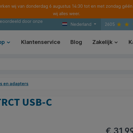
ken wij van donderdag 6 augustus 14:30 tot en met zondag géén
wij alles weer.
beoordeeld door onze
Nederland
2605
op
Klantenservice
Blog
Zakelijk
K
s en adapters
TRCT USB-C
€ 31,9