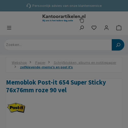
hoofdinhoud
Persoonlijk advies van onze klantenservice
Webshop
Papier
Schrijfblokken, albums en notitiepapier
zelfklevende-memo's en post it's
Memoblok Post-it 654 Super Sticky
76x76mm roze 90 vel