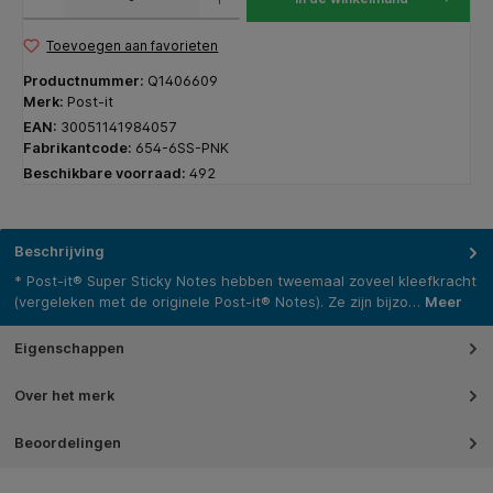
Toevoegen aan favorieten
Productnummer:
Q1406609
Merk:
Post-it
EAN:
30051141984057
Fabrikantcode:
654-6SS-PNK
Beschikbare voorraad:
492
Beschrijving
* Post-it® Super Sticky Notes hebben tweemaal zoveel kleefkracht
(vergeleken met de originele Post-it® Notes). Ze zijn bijzo…
Meer
Eigenschappen
Over het merk
Beoordelingen