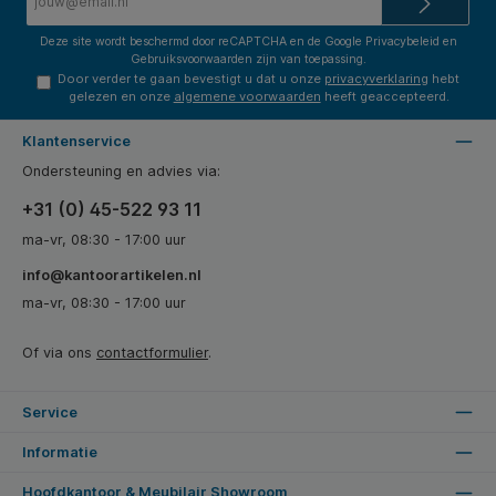
mailadres*
Deze site wordt beschermd door reCAPTCHA en de Google
Privacybeleid
en
Gebruiksvoorwaarden
zijn van toepassing.
Door verder te gaan bevestigt u dat u onze
privacyverklaring
hebt
gelezen en onze
algemene voorwaarden
heeft geaccepteerd.
Klantenservice
Ondersteuning en advies via:
+31 (0) 45-522 93 11
ma-vr, 08:30 - 17:00 uur
info@kantoorartikelen.nl
ma-vr, 08:30 - 17:00 uur
Of via ons
contactformulier
.
Service
Informatie
Hoofdkantoor & Meubilair Showroom