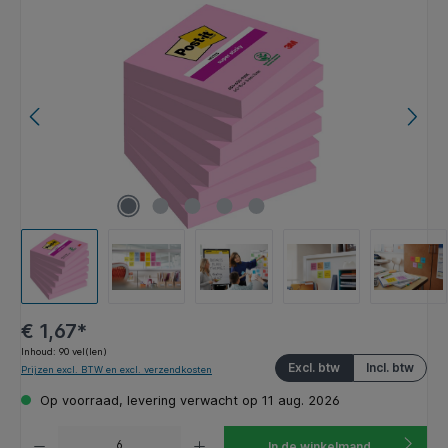
Afbeeldingengalerij overslaan
€ 1,67*
Inhoud:
90 vel(len)
Excl. btw
Incl. btw
Prijzen excl. BTW en excl. verzendkosten
Op voorraad, levering verwacht op 11 aug. 2026
Producthoeveelheid: Voer de gewenste hoeveelheid in of gebruik de knoppen om de hoeveelhe
In de winkelmand