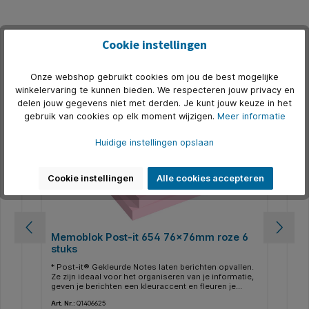
Cookie instellingen
Productgalerij overslaan
Alternatief
Onze webshop gebruikt cookies om jou de best mogelijke
winkelervaring te kunnen bieden. We respecteren jouw privacy en
delen jouw gegevens niet met derden. Je kunt jouw keuze in het
gebruik van cookies op elk moment wijzigen.
Meer informatie
Huidige instellingen opslaan
Cookie instellingen
Alle cookies accepteren
Memoblok Post-it 654 76x76mm roze 6
Me
stuks
76
nel
* Post-it® Gekleurde Notes laten berichten opvallen.
* P
n.
Ze zijn ideaal voor het organiseren van je informatie,
zov
geven je berichten een kleuraccent en fleuren je
it®
ijl
kantoor of huis op. Deze zelfklevende notitieblaadjes
en 
Art. Nr.:
Q1406625
Art.
zijn er in verschillende kleuren, voor elke stemming
lev