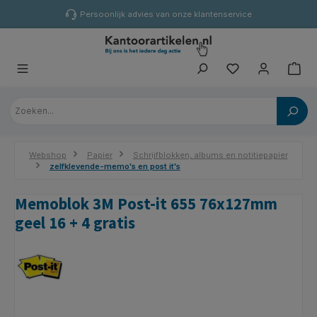
hoofdinhoud
Persoonlijk advies van onze klantenservice
Webshop
Papier
Schrijfblokken, albums en notitiepapier
zelfklevende-memo's en post it's
Memoblok 3M Post-it 655 76x127mm
geel 16 + 4 gratis