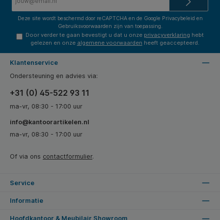
mailadres*
Deze site wordt beschermd door reCAPTCHA en de Google
Privacybeleid
en
Gebruiksvoorwaarden
zijn van toepassing.
Door verder te gaan bevestigt u dat u onze
privacyverklaring
hebt
gelezen en onze
algemene voorwaarden
heeft geaccepteerd.
Klantenservice
Ondersteuning en advies via:
+31 (0) 45-522 93 11
ma-vr, 08:30 - 17:00 uur
info@kantoorartikelen.nl
ma-vr, 08:30 - 17:00 uur
Of via ons
contactformulier
.
Service
Informatie
Hoofdkantoor & Meubilair Showroom