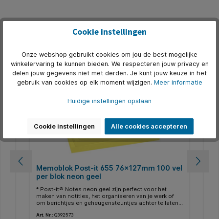
Cookie instellingen
Productgalerij overslaan
Alternatief
Onze webshop gebruikt cookies om jou de best mogelijke
500+ op voorraad
winkelervaring te kunnen bieden. We respecteren jouw privacy en
delen jouw gegevens niet met derden. Je kunt jouw keuze in het
gebruik van cookies op elk moment wijzigen.
Meer informatie
Huidige instellingen opslaan
Cookie instellingen
Alle cookies accepteren
Memoblok Post-it 655 76x127mm 100 vel
Me
per blok neon geel
st
* Post-it® Notes neon geel zijn perfect voor het
* P
van
maken van notities, het organiseren van je werk of
mak
een
om berichtjes en geheugensteuntjes achter te laten.
om 
Deze zelfklevende notitieblaadjes zijn verkrijgbaar in
Dez
Art. Nr.:
Q392573
Art.
uit
blokken van 100 vel en zijn er in verschillende
blo