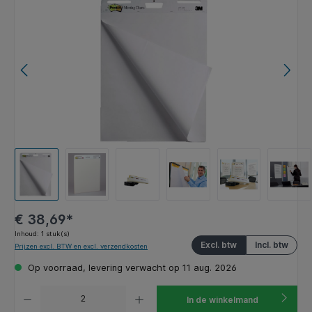
€ 38,69*
Inhoud:
1 stuk(s)
Excl. btw
Incl. btw
Prijzen excl. BTW en excl. verzendkosten
Op voorraad, levering verwacht op 11 aug. 2026
Producthoeveelheid: Voer de gewenste hoeveelheid in of gebruik de knoppen om de hoeveelhe
In de winkelmand