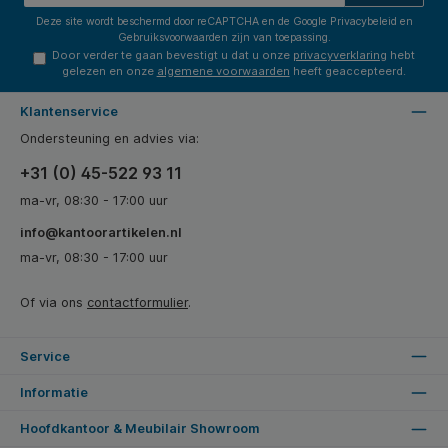
Deze site wordt beschermd door reCAPTCHA en de Google
Privacybeleid
en
Gebruiksvoorwaarden
zijn van toepassing.
Door verder te gaan bevestigt u dat u onze
privacyverklaring
hebt
gelezen en onze
algemene voorwaarden
heeft geaccepteerd.
Klantenservice
Ondersteuning en advies via:
+31 (0) 45-522 93 11
ma-vr, 08:30 - 17:00 uur
info@kantoorartikelen.nl
ma-vr, 08:30 - 17:00 uur
Of via ons
contactformulier
.
Service
Informatie
Hoofdkantoor & Meubilair Showroom