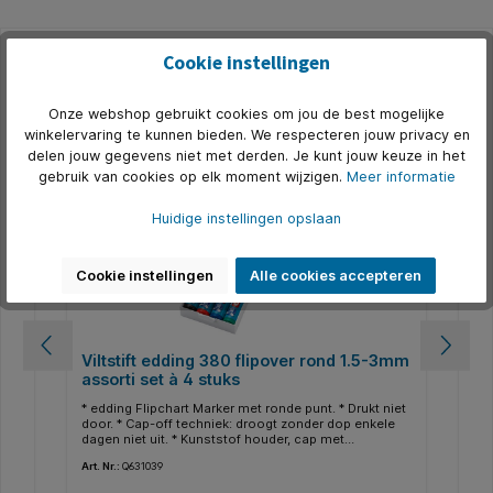
Cookie instellingen
Productgalerij overslaan
Accessoires
Onze webshop gebruikt cookies om jou de best mogelijke
winkelervaring te kunnen bieden. We respecteren jouw privacy en
delen jouw gegevens niet met derden. Je kunt jouw keuze in het
gebruik van cookies op elk moment wijzigen.
Meer informatie
Huidige instellingen opslaan
Cookie instellingen
Alle cookies accepteren
Viltstift edding 380 flipover rond 1.5-3mm
Vi
assorti set à 4 stuks
bl
kan
* edding Flipchart Marker met ronde punt. * Drukt niet
* e
t
door. * Cap-off techniek: droogt zonder dop enkele
doo
*
dagen niet uit. * Kunststof houder, cap met
dag
pocketclip. * Sneldrogende, geurneutrale inkt. * Cap-
poc
Art. Nr.:
Q631039
Art.
off inkt kan tijdelijk open worden bewaard zonder uit
off
te drogen. * Economisch: navulbaar. * Schrijfbreedte
te 