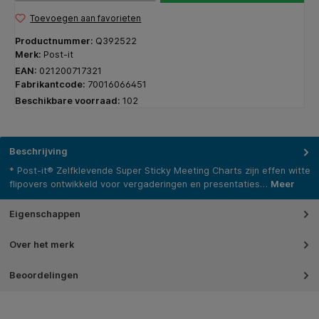
Toevoegen aan favorieten
Productnummer:
Q392522
Merk:
Post-it
EAN:
021200717321
Fabrikantcode:
70016066451
Beschikbare voorraad:
102
Beschrijving
* Post-it® Zelfklevende Super Sticky Meeting Charts zijn effen witte
flipovers ontwikkeld voor vergaderingen en presentaties…
Meer
Eigenschappen
Over het merk
Beoordelingen