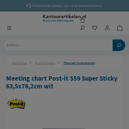
hoofdinhoud
Persoonlijk advies van onze klantenservice
Webshop
Presenteren
Flipover toebehoren
Meeting chart Post-it 559 Super Sticky
63,5x76,2cm wit
Afbeeldingengalerij overslaan