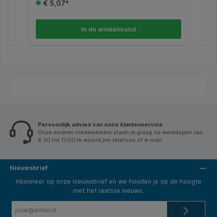
€ 5,07*
1,5-3mm. * Gevarenaanduiding ; * H373 "Kan schade
1,5-
aan organen veroorzaken bij langdurige of herhaalde
aan
blootstelling . * Veiligheidsvoorschrift; * P101 "Bij het
blo
inwinnen van medisch advies, de verpakking of het
inw
In de winkelmand
etiket ter beschikking houden. * P102 "Buiten het
eti
bereik van kinderen houden. * P260
ber
"Stof/rook/gas/nevel/damp/spuitnevel niet
"St
inademen. * P501 "Inhoud/verpakking afvoeren naar
ina
gecertificeerde verwerker van afvalstromen.
gec
Persoonlijk advies van onze klantenservice
Onze ervaren medewerkers staan je graag op werkdagen van
8.30 tot 17.00 te woord per telefoon of e-mail.
Nieuwsbrief
Abonneer op onze nieuwsbrief en we houden je op de hoogte
met het laatste nieuws.
E-
mailadres*