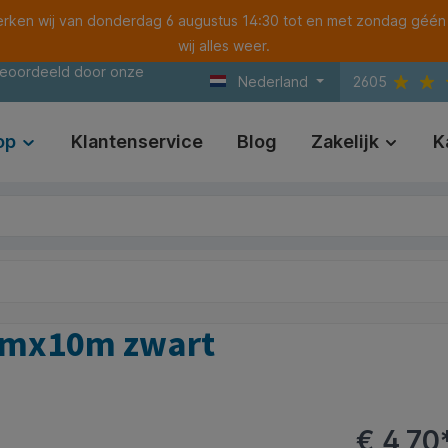
ken wij van donderdag 6 augustus 14:30 tot en met zondag géén
wij alles weer.
beoordeeld door onze
Nederland
2605
op
Klantenservice
Blog
Zakelijk
K
3mmx10m zwart
€ 4,70