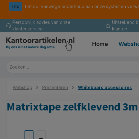
Info
Let op: vanwege onderhoud aan onze systemen verwer
oekopdracht
Ga naar de hoofdnavigatie
Persoonlijk advies van onze
Uitstekend 
klantenservice
klanten
Home
Websh
Webshop
Presenteren
Whiteboard accessoires
Matrixtape zelfklevend 
Afbeeldingengalerij overslaan