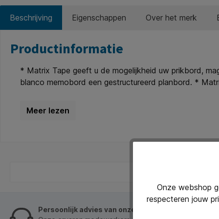
Beschrijving
Eigenschappen
Over het merk
Productinformatie
* Matrix Tape geeft u de mogelijkheid uw prikbord, mag
blanco memobord een gestructureerd planbord. * Matrix
verwijderen zonder dat u hierbij uw magneetbord besc
Onze webshop geb
respecteren jouw pr
Persoonlijk advies van onze klantenservice