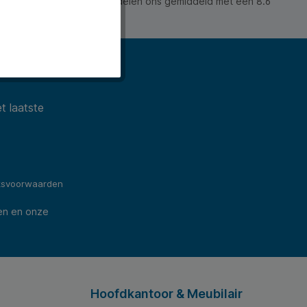
 waarderen ons en beoordelen ons gemiddeld met een 8.6
ws).
t laatste
ksvoorwaarden
en en onze
Hoofdkantoor & Meubilair