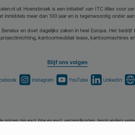
elen.nl uit Hoensbroek is een initiatief van ITC Alles voor u
aat inmiddels meer dan 100 jaar en is tegenwoordig onder aa
 Benelux en doet dagelijks zaken in heel Europa. Het bedrijf
projectinrichting, kantoormeubilair lease, kantoormachines en 
Blijf ons volgen
cebook
Instagram
YouTube
LinkedIn
lle prijzen zijn excl. btw en excl. verzendkosten, tenzij anders verm
en.nl - Alle Rechten Voorbehouden. Theme by
SBYP (Smart Busines