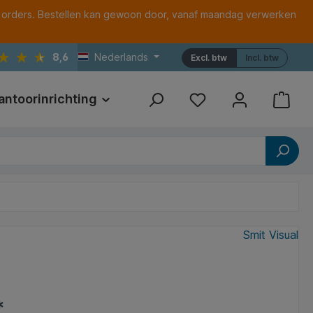
 orders. Bestellen kan gewoon door, vanaf maandag verwerken
8,6
Nederlands
Excl. btw
Incl. btw
antoorinrichting
Print
Referenties
Smit Visual
*