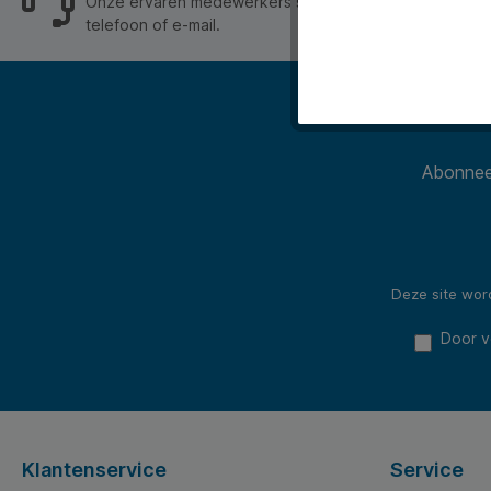
Onze ervaren medewerkers staan je graag op werkdage
telefoon of e-mail.
Abonneer
Deze site wo
Door v
Klantenservice
Service