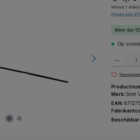
Inhoud:
1 stuk(s
Prijzen excl. B
Meer dan 50
Op voorra
Producthoeveel
Toevoegen 
Productnu
Merk:
Smit V
EAN:
87127
Fabrikantc
Beschikbar