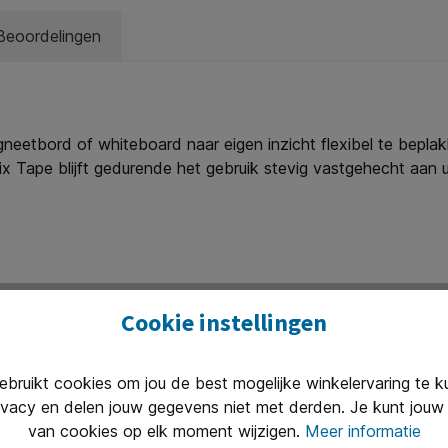
Beoordelingen
neetbord of whiteboard naar eigen inzicht flexibel te beplak
 Tape blijft gedurende het gebruik stevig vastgehecht aan u
hadigt. * Rol 3mm breed en 10 meter lang.
Cookie instellingen
ruikt cookies om jou de best mogelijke winkelervaring te 
ivacy en delen jouw gegevens niet met derden. Je kunt jouw 
Uitstekend 
van cookies op elk moment wijzigen.
Meer informatie