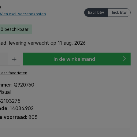
)
Excl. btw
Incl. btw
TW en excl. verzendkosten
0 beschikbaar
ad, levering verwacht op 11 aug. 2026
heid: Voer de gewenste hoeveelheid in of gebruik de knoppen om de hoeve
In de winkelmand
aan favorieten
mmer:
Q920760
isual
52103275
ode:
14036.902
e voorraad:
805