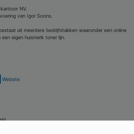
w kantoor NV.
nvoering van Igor Soons.
 bestaat uit meerdere bedrijfstakken waaronder een online
een eigen huismerk toner lijn.
Website
eld.
s Young Professionals)