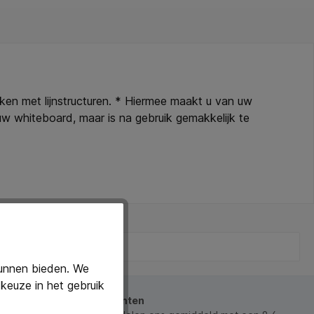
ken met lijnstructuren. * Hiermee maakt u van uw
w whiteboard, maar is na gebruik gemakkelijk te
kunnen bieden. We
keuze in het gebruik
beoordeeld door onze klanten