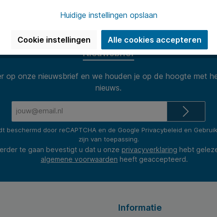
n van 8.30 tot 17.00 te woord per
Onze klanten
(2400+ revie
Huidige instellingen opslaan
Cookie instellingen
Alle cookies accepteren
Nieuwsbrief
 op onze nieuwsbrief en we houden je op de hoogte met he
nieuws.
E-
mailadres*
rdt beschermd door reCAPTCHA en de Google
Privacybeleid
en
Gebrui
zijn van toepassing.
erder te gaan bevestigt u dat u onze
privacyverklaring
hebt gelez
algemene voorwaarden
heeft geaccepteerd.
Informatie