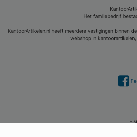
KantoorArtik
Het familiebedrijf best
KantoorArtikelen.nl heeft meerdere vestigingen binnen de
webshop in kantoorartikelen, 
Fa
* A
© 2026 Kantoorartikel