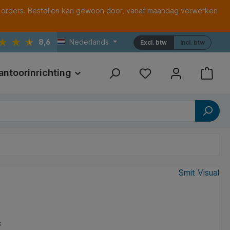
 orders. Bestellen kan gewoon door, vanaf maandag verwerken
8,6
Nederlands
Excl. btw
Incl. btw
antoorinrichting
Print
Referenties
Smit Visual
*