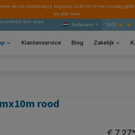
ken wij van donderdag 6 augustus 14:30 tot en met zondag géén
wij alles weer.
beoordeeld door onze
Nederland
2605
op
Klantenservice
Blog
Zakelijk
K
3mmx10m rood
€ 7,27