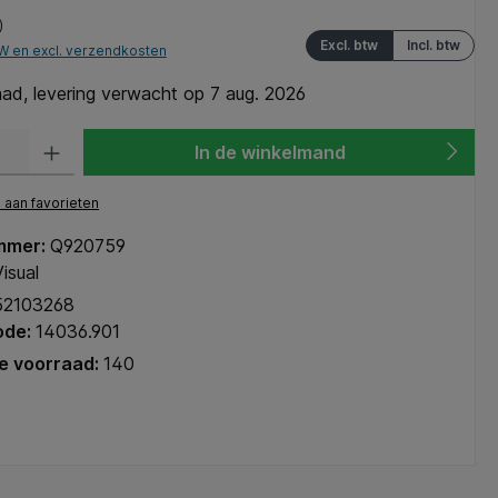
)
Excl. btw
Incl. btw
TW en excl. verzendkosten
ad, levering verwacht op 7 aug. 2026
heid: Voer de gewenste hoeveelheid in of gebruik de knoppen om de hoeve
In de winkelmand
aan favorieten
mmer:
Q920759
isual
52103268
ode:
14036.901
e voorraad:
140