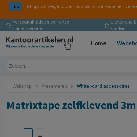
Info
Let op: vanwege onderhoud aan onze systemen verwer
oekopdracht
Ga naar de hoofdnavigatie
Persoonlijk advies van onze
Uitstekend 
klantenservice
klanten
Home
Websh
Webshop
Presenteren
Whiteboard accessoires
Matrixtape zelfklevend 
Afbeeldingengalerij overslaan