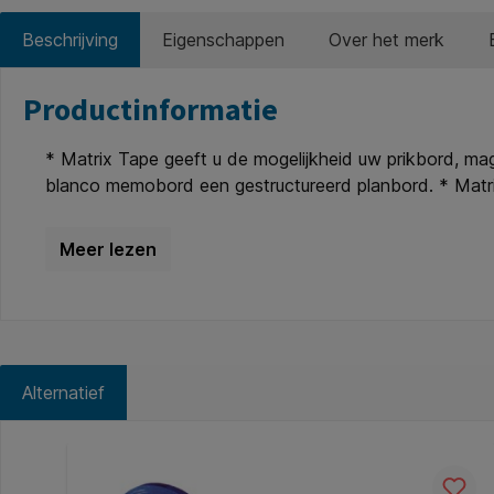
Beschrijving
Eigenschappen
Over het merk
Productinformatie
* Matrix Tape geeft u de mogelijkheid uw prikbord, mag
blanco memobord een gestructureerd planbord. * Matrix
verwijderen zonder dat u hierbij uw magneetbord besc
Alternatief
Productgalerij overslaan