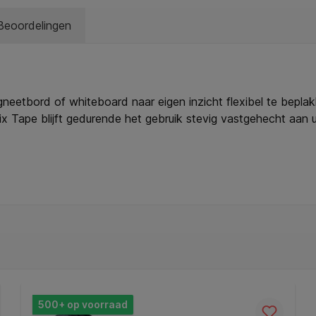
Beoordelingen
neetbord of whiteboard naar eigen inzicht flexibel te beplak
 Tape blijft gedurende het gebruik stevig vastgehecht aan u
hadigt. * Rol 3mm breed en 10 meter lang.
500+ op voorraad