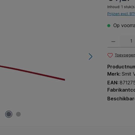
Inhoud:
1 stuk(s
Prijzen excl. B
Op voorra
Producthoeveel
Toevoegen 
Productnu
Merk:
Smit V
EAN:
87127
Fabrikantc
Beschikbar