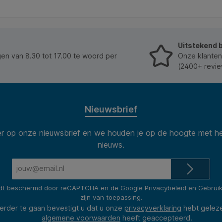
Uitstekend 
n van 8.30 tot 17.00 te woord per
Onze klanten
(2400+ revie
Nieuwsbrief
 op onze nieuwsbrief en we houden je op de hoogte met he
nieuws.
E-
mailadres*
rdt beschermd door reCAPTCHA en de Google
Privacybeleid
en
Gebrui
zijn van toepassing.
erder te gaan bevestigt u dat u onze
privacyverklaring
hebt gelez
algemene voorwaarden
heeft geaccepteerd.