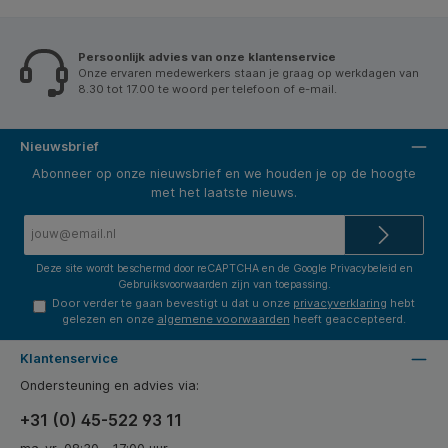
Persoonlijk advies van onze klantenservice
Onze ervaren medewerkers staan je graag op werkdagen van
8.30 tot 17.00 te woord per telefoon of e-mail.
Nieuwsbrief
Abonneer op onze nieuwsbrief en we houden je op de hoogte
met het laatste nieuws.
E-
mailadres*
Deze site wordt beschermd door reCAPTCHA en de Google
Privacybeleid
en
Gebruiksvoorwaarden
zijn van toepassing.
Door verder te gaan bevestigt u dat u onze
privacyverklaring
hebt
gelezen en onze
algemene voorwaarden
heeft geaccepteerd.
Klantenservice
Ondersteuning en advies via:
+31 (0) 45-522 93 11