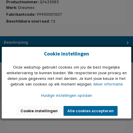
Productnummer:
Q1433083
Merk:
Dreumex
Fabrikantcode:
99900001007
Beschikbare voorraad:
13
Beschrijving
* Geurstrip met de karakteristieken van een kruidige bloemengeur.
Cookie instellingen
* Deze luchtverfrisser is speciaal ontwikkeld om, in combi…
Meer
Onze webshop gebruikt cookies om jou de best mogelijke
Eigenschappen
winkelervaring te kunnen bieden. We respecteren jouw privacy en
delen jouw gegevens niet met derden. Je kunt jouw keuze in het
Over het merk
gebruik van cookies op elk moment wijzigen.
Meer informatie
Beoordelingen
Huidige instellingen opslaan
Cookie instellingen
Alle cookies accepteren