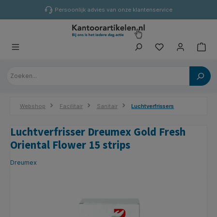
hoofdinhoud
Persoonlijk advies van onze klantenservice
Webshop
Facilitair
Sanitair
Luchtverfrissers
Luchtverfrisser Dreumex Gold Fresh
Oriental Flower 15 strips
Dreumex
Afbeeldingengalerij overslaan