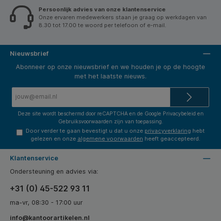
Persoonlijk advies van onze klantenservice
Onze ervaren medewerkers staan je graag op werkdagen van
8.30 tot 17.00 te woord per telefoon of e-mail.
Nieuwsbrief
Abonneer op onze nieuwsbrief en we houden je op de hoogte
met het laatste nieuws.
E-
mailadres*
Deze site wordt beschermd door reCAPTCHA en de Google
Privacybeleid
en
Gebruiksvoorwaarden
zijn van toepassing.
Door verder te gaan bevestigt u dat u onze
privacyverklaring
hebt
gelezen en onze
algemene voorwaarden
heeft geaccepteerd.
Klantenservice
Ondersteuning en advies via:
+31 (0) 45-522 93 11
ma-vr, 08:30 - 17:00 uur
info@kantoorartikelen.nl