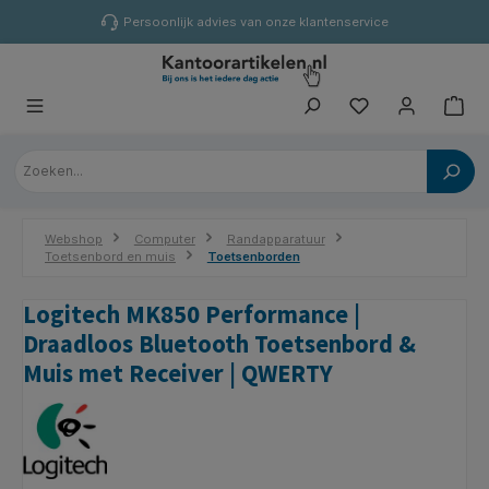
hoofdinhoud
Persoonlijk advies van onze klantenservice
Webshop
Computer
Randapparatuur
Toetsenbord en muis
Toetsenborden
Logitech MK850 Performance |
Draadloos Bluetooth Toetsenbord &
Muis met Receiver | QWERTY