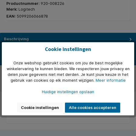
Productnummer:
920-008226
Merk:
Logitech
EAN:
5099206066878
Beschrijving
Ervaar meer productiviteit en comfort dankzij de krachtige MK850
Cookie instellingen
Performance. Werk comfortabel dankzij de zachte handsteun,…
Meer
Onze webshop gebruikt cookies om jou de best mogelijke
winkelervaring te kunnen bieden. We respecteren jouw privacy en
Over het merk
delen jouw gegevens niet met derden. Je kunt jouw keuze in het
gebruik van cookies op elk moment wijzigen.
Meer informatie
Beoordelingen
Huidige instellingen opslaan
Cookie instellingen
Alle cookies accepteren