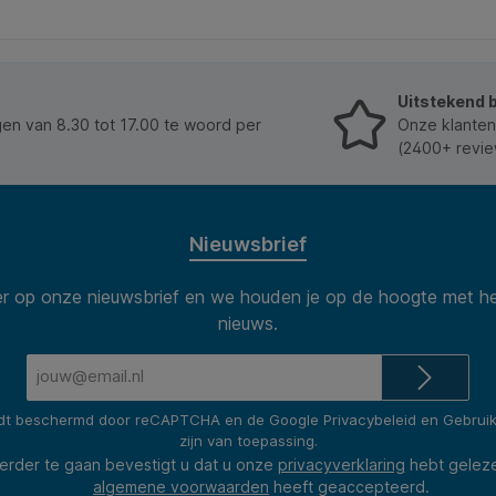
Uitstekend 
n van 8.30 tot 17.00 te woord per
Onze klanten
(2400+ revie
Nieuwsbrief
 op onze nieuwsbrief en we houden je op de hoogte met he
nieuws.
E-
mailadres*
rdt beschermd door reCAPTCHA en de Google
Privacybeleid
en
Gebrui
zijn van toepassing.
erder te gaan bevestigt u dat u onze
privacyverklaring
hebt gelez
algemene voorwaarden
heeft geaccepteerd.