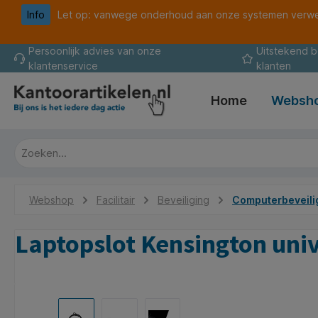
Info
Let op: vanwege onderhoud aan onze systemen verwer
oekopdracht
Ga naar de hoofdnavigatie
Persoonlijk advies van onze
Uitstekend 
klantenservice
klanten
Home
Websh
Webshop
Facilitair
Beveiliging
Computerbeveili
Laptopslot Kensington univ
Afbeeldingengalerij overslaan