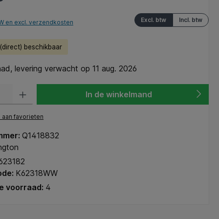
Excl. btw
Incl. btw
TW en excl. verzendkosten
direct) beschikbaar
ad, levering verwacht op 11 aug. 2026
heid: Voer de gewenste hoeveelheid in of gebruik de knoppen om de hoeve
In de winkelmand
aan favorieten
mmer:
Q1418832
ngton
623182
ode:
K62318WW
e voorraad:
4