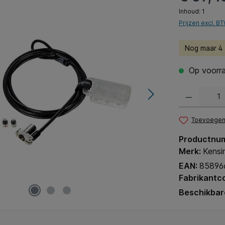
Inhoud:
1
Prijzen excl. B
Nog maar 4 (
Op voorra
Producthoeveel
Toevoegen 
Productnu
Merk:
Kensi
EAN:
85896
Fabrikantc
Beschikbar