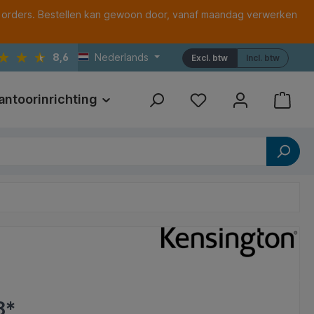
 orders. Bestellen kan gewoon door, vanaf maandag verwerken
8,6
Nederlands
Excl. btw
Incl. btw
antoorinrichting
Print
Referenties
8*