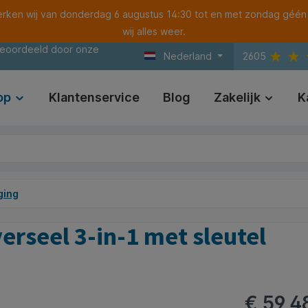
ken wij van donderdag 6 augustus 14:30 tot en met zondag géén
wij alles weer.
beoordeeld door onze
Nederland
2605
op
Klantenservice
Blog
Zakelijk
K
ging
erseel 3-in-1 met sleutel
€ 59,4