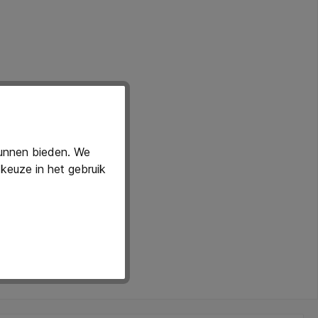
enen op Kensington, uitvinder en wereldwijde
kunnen bieden. We
keuze in het gebruik