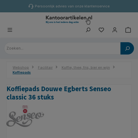
hoofdinhoud
Persoonlijk advies van onze klantenservice
Webshop
Facilitair
Koffie, thee, fris, bier en wijn
Koffiepads
Koffiepads Douwe Egberts Senseo
classic 36 stuks