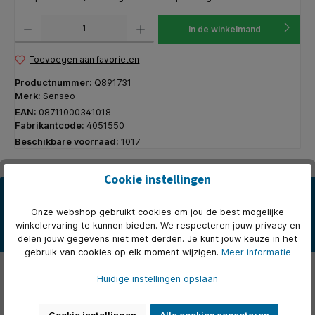
Producthoeveelheid: Voer de gewenste hoeveelheid in of gebruik de knoppen om de hoeveelhe
In de winkelmand
Toevoegen aan favorieten
Productnummer:
Q891731
Merk:
Senseo
EAN:
08711000341018
Fabrikantcode:
4051550
Beschikbare voorraad:
1017
Cookie instellingen
Beschrijving
* Douwe Egberts koffiepads voor het Senseo-apparaat. * Binnen
Onze webshop gebruikt cookies om jou de best mogelijke
één minuut een lekker vers kopje koffie. * Senseo is puur koff…
winkelervaring te kunnen bieden. We respecteren jouw privacy en
Meer
delen jouw gegevens niet met derden. Je kunt jouw keuze in het
gebruik van cookies op elk moment wijzigen.
Meer informatie
Eigenschappen
Huidige instellingen opslaan
Over het merk