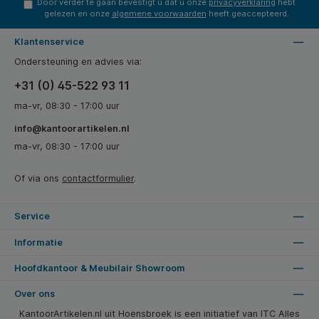
Door verder te gaan bevestigt u dat u onze
privacyverklaring
hebt
gelezen en onze
algemene voorwaarden
heeft geaccepteerd.
Klantenservice
Ondersteuning en advies via:
+31 (0) 45-522 93 11
ma-vr, 08:30 - 17:00 uur
info@kantoorartikelen.nl
ma-vr, 08:30 - 17:00 uur
Of via ons
contactformulier
.
Service
Informatie
Hoofdkantoor & Meubilair Showroom
Over ons
KantoorArtikelen.nl uit Hoensbroek is een initiatief van ITC Alles