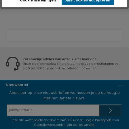
Cookie instellingen
Alle cookies accepteren
Beoordelingen
Persoonlijk advies van onze klantenservice
Onze ervaren medewerkers staan je graag op werkdagen van
8.30 tot 17.00 te woord per telefoon of e-mail.
Nieuwsbrief
Abonneer op onze nieuwsbrief en we houden je op de hoogte
met het laatste nieuws.
E-
mailadres*
Deze site wordt beschermd door reCAPTCHA en de Google
Privacybeleid
en
Gebruiksvoorwaarden
zijn van toepassing.