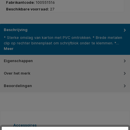
Fabrikantcode:
100551516
Beschikbare voorraad:
27
Beschrijving
* Sterke omslag van karton met PVC omtrokken. * Brede metalen
clip op rechter binnenplaat om schrijfblok onder te klemmen. *…
Meer
Eigenschappen
Over het merk
Beoordelingen
Productgalerij overslaan
Accessoires