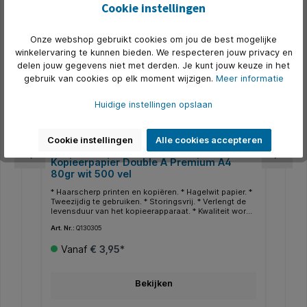
Cookie instellingen
500+ op voorraad
5
T
Onze webshop gebruikt cookies om jou de best mogelijke
winkelervaring te kunnen bieden. We respecteren jouw privacy en
delen jouw gegevens niet met derden. Je kunt jouw keuze in het
gebruik van cookies op elk moment wijzigen.
Meer informatie
Huidige instellingen opslaan
Cookie instellingen
Alle cookies accepteren
Kopieerpapier Double A Premium A4
Ko
80gr wit 500 vel
ve
l
* Haarscherp printen en kopiëren. * Hagelwit papier. *
* S
Tweezijdig te gebruiken. * Storingsvrij. * Verlengt de
Mul
. *
levensduur van het kopieerapparaat. * Kwaliteit wordt
mil
an
gegarandeerd door een ultramodern
gec
Art. Nr.:
Q130305
Art.
productieproces. * Voldoet aan de
bij
houdbaarheidsnorm ISO9706. * FSC-gecertificeerd. *
de 
Vanaf
€ 3,95*
Dit papier heeft een witheid van CIE150.
CIE
Bekijken