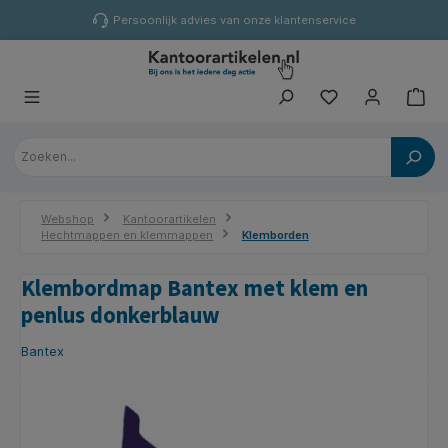
hoofdinhoud
Persoonlijk advies van onze klantenservice
Webshop
Kantoorartikelen
Hechtmappen en klemmappen
Klemborden
Klembordmap Bantex met klem en
penlus donkerblauw
Bantex
Afbeeldingengalerij overslaan