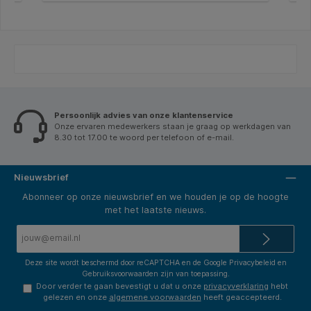
Persoonlijk advies van onze klantenservice
Onze ervaren medewerkers staan je graag op werkdagen van
8.30 tot 17.00 te woord per telefoon of e-mail.
Nieuwsbrief
Abonneer op onze nieuwsbrief en we houden je op de hoogte
met het laatste nieuws.
E-
mailadres*
Deze site wordt beschermd door reCAPTCHA en de Google
Privacybeleid
en
Gebruiksvoorwaarden
zijn van toepassing.
Door verder te gaan bevestigt u dat u onze
privacyverklaring
hebt
gelezen en onze
algemene voorwaarden
heeft geaccepteerd.