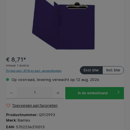
€ 8,71*
Inhoud:
1 stuk(s)
Excl. btw
Incl. btw
Prijzen excl. BTW en excl. verzendkosten
Op voorraad, levering verwacht op 12 aug. 2026
Producthoeveelheid: Voer de gewenste hoeveelheid in of gebruik de knoppen om de hoeveelhe
In de winkelmand
Toevoegen aan favorieten
Productnummer:
Q512993
Merk:
Bantex
EAN:
5702234210013