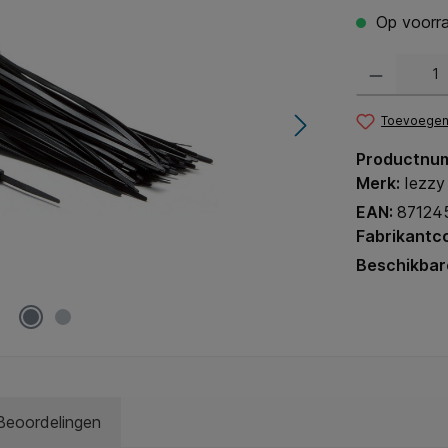
Op voorra
Producthoeveel
Toevoegen 
Productnu
Merk:
Iezzy
EAN:
87124
Fabrikantc
Beschikbar
Beoordelingen