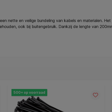
een nette en veilige bundeling van kabels en materialen. Het
 behouden, ook bij buitengebruik. Dankzij de lengte van 200
atieomgeving. Jij gebruikt ze eenvoudig voor het organiseren 
 en een toelaatbaar gewicht tot 23kg kies jij voor betrouw
 * Maximale diameter: 49.5mm. * Maximaal toelaatbaar gewich
500+ op voorraad