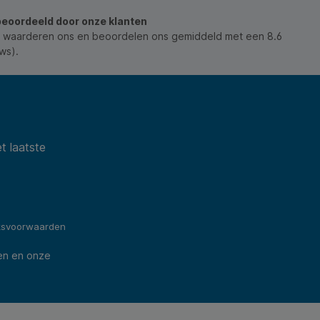
zwart. * Eigenschap: herbruikbaar en aanpasbaar. *
beoordeeld door onze klanten
Toepassing: bundelen van verschillende soorten
kabels. * Duurzaamheid: laat geen sporen achter.
 waarderen ons en beoordelen ons gemiddeld met een 8.6
ws).
t laatste
ksvoorwaarden
en en onze