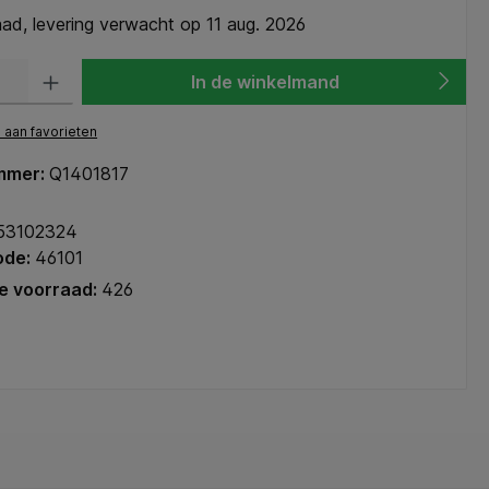
ad, levering verwacht op 11 aug. 2026
heid: Voer de gewenste hoeveelheid in of gebruik de knoppen om de hoeve
In de winkelmand
aan favorieten
mmer:
Q1401817
53102324
ode:
46101
e voorraad:
426