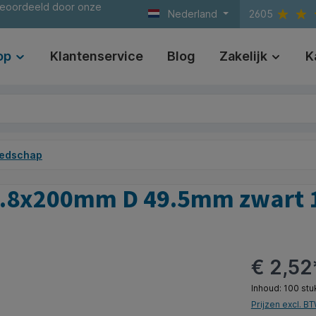
beoordeeld door onze
Nederland
2605
op
Klantenservice
Blog
Zakelijk
K
edschap
 4.8x200mm D 49.5mm zwart 
€ 2,52
Inhoud:
100 stu
Prijzen excl. B