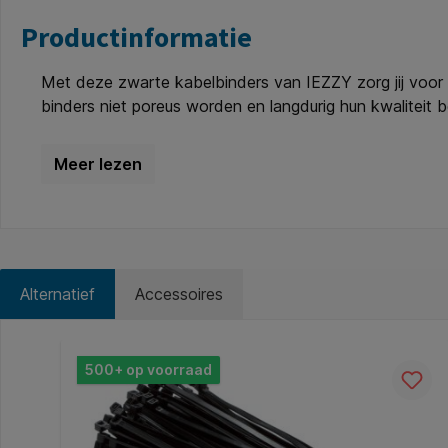
Productinformatie
Met deze zwarte kabelbinders van IEZZY zorg jij voor 
binders niet poreus worden en langdurig hun kwaliteit
diverse toepassingen in werkplaats, magazijn of install
Met een maximale toepassingsdiameter van circa 49.5mm
Materiaal: nylon uv-bestendig. * Afmeting: 4,8x200mm.
Eigenschap: eenmalig te gebruiken.
Alternatief
Accessoires
Productgalerij overslaan
500+ op voorraad