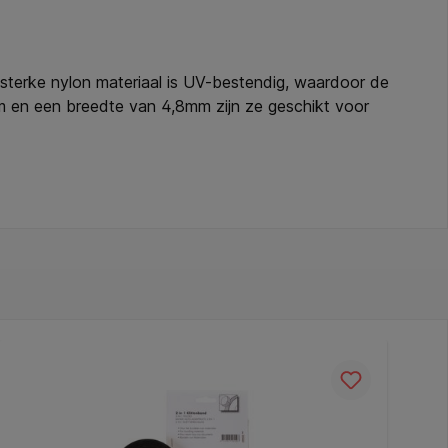
 sterke nylon materiaal is UV-bestendig, waardoor de
mm en een breedte van 4,8mm zijn ze geschikt voor
van kabels of het vastzetten van lichte constructies.
bare bevestiging. Kenmerken: * Type: kabelbinders. *
t: 23kg. * Kleur: zwart. * Verpakking: 100 stuks. *