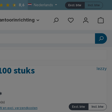
8,6
Nederlands
Excl. btw
Incl. btw
antoorinrichting
Print
Referenties
100 stuks
Iezzy
*
k(s)
Excl. btw
Incl. btw
TW en excl. verzendkosten