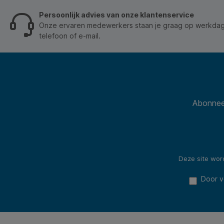
20.5mm. * Maximaal toelaatbaar gewicht: 8kg. *
Persoonlijk advies van onze klantenservice
Kleur: zwart. * Verpakking: 100 stuks. * Eigenschap:
eenmalig te gebruiken.
Onze ervaren medewerkers staan je graag op werkdage
telefoon of e-mail.
Abonneer
Deze site wo
Door v