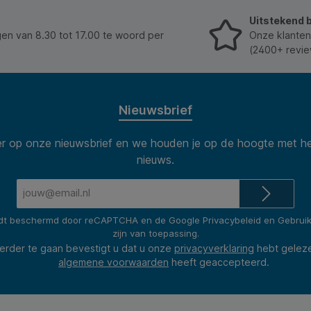
* Maximaal toelaatbaar gewicht: 23kg. * Kleur: zwart.
Uitstekend 
* Verpakking: 100 stuks. * Eigenschap: eenmalig te
gebruiken.
n van 8.30 tot 17.00 te woord per
Onze klanten
(2400+ revie
Nieuwsbrief
 op onze nieuwsbrief en we houden je op de hoogte met he
nieuws.
E-
mailadres*
rdt beschermd door reCAPTCHA en de Google
Privacybeleid
en
Gebrui
zijn van toepassing.
erder te gaan bevestigt u dat u onze
privacyverklaring
hebt gelez
algemene voorwaarden
heeft geaccepteerd.