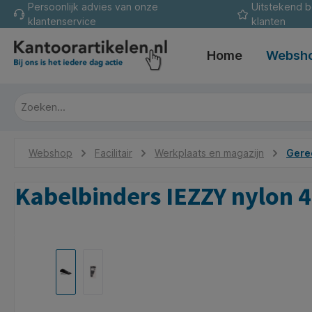
Persoonlijk advies van onze
Uitstekend 
oekopdracht
Ga naar de hoofdnavigatie
klantenservice
klanten
Home
Websh
Webshop
Facilitair
Werkplaats en magazijn
Gere
Kabelbinders IEZZY nylon
Afbeeldingengalerij overslaan