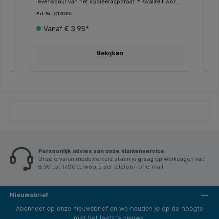
. *
levensduur van het kopieerapparaat. * Kwaliteit wordt
mil
an
gegarandeerd door een ultramodern
gec
Art. Nr.:
Q130305
Art.
productieproces. * Voldoet aan de
bij
houdbaarheidsnorm ISO9706. * FSC-gecertificeerd. *
de 
Vanaf
€ 3,95*
Dit papier heeft een witheid van CIE150.
CIE
Bekijken
Persoonlijk advies van onze klantenservice
Onze ervaren medewerkers staan je graag op werkdagen van
8.30 tot 17.00 te woord per telefoon of e-mail.
Nieuwsbrief
Abonneer op onze nieuwsbrief en we houden je op de hoogte
met het laatste nieuws.