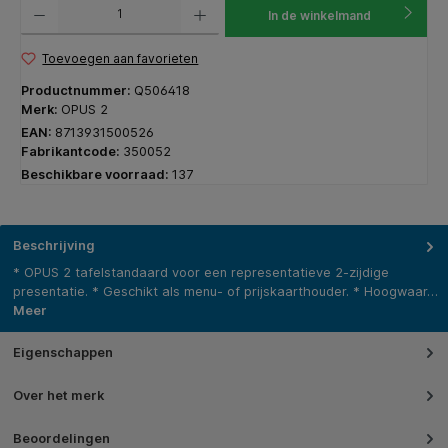
Producthoeveelheid: Voer de gewenste hoeveelheid in of gebruik de knoppen om de hoeveelhe
In de winkelmand
Toevoegen aan favorieten
Productnummer:
Q506418
Merk:
OPUS 2
EAN:
8713931500526
Fabrikantcode:
350052
Beschikbare voorraad:
137
Beschrijving
* OPUS 2 tafelstandaard voor een representatieve 2-zijdige
presentatie. * Geschikt als menu- of prijskaarthouder. * Hoogwaar…
Meer
Eigenschappen
Over het merk
Beoordelingen