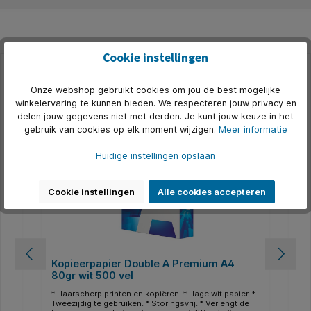
Cookie instellingen
Productgalerij overslaan
Accessoires
Onze webshop gebruikt cookies om jou de best mogelijke
winkelervaring te kunnen bieden. We respecteren jouw privacy en
500+ op voorraad
5
delen jouw gegevens niet met derden. Je kunt jouw keuze in het
gebruik van cookies op elk moment wijzigen.
Meer informatie
T
Huidige instellingen opslaan
Cookie instellingen
Alle cookies accepteren
Kopieerpapier Double A Premium A4
Ko
80gr wit 500 vel
ve
l
* Haarscherp printen en kopiëren. * Hagelwit papier. *
* S
Tweezijdig te gebruiken. * Storingsvrij. * Verlengt de
Mul