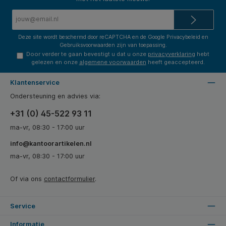
E-
mailadres*
Deze site wordt beschermd door reCAPTCHA en de Google
Privacybeleid
en
Gebruiksvoorwaarden
zijn van toepassing.
Door verder te gaan bevestigt u dat u onze
privacyverklaring
hebt
gelezen en onze
algemene voorwaarden
heeft geaccepteerd.
Klantenservice
Ondersteuning en advies via:
+31 (0) 45-522 93 11
ma-vr, 08:30 - 17:00 uur
info@kantoorartikelen.nl
ma-vr, 08:30 - 17:00 uur
Of via ons
contactformulier
.
Service
Informatie