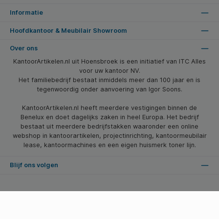
Informatie
Hoofdkantoor & Meubilair Showroom
Over ons
KantoorArtikelen.nl uit Hoensbroek is een initiatief van ITC Alles
voor uw kantoor NV.
Het familiebedrijf bestaat inmiddels meer dan 100 jaar en is
tegenwoordig onder aanvoering van Igor Soons.
KantoorArtikelen.nl heeft meerdere vestigingen binnen de
Benelux en doet dagelijks zaken in heel Europa. Het bedrijf
bestaat uit meerdere bedrijfstakken waaronder een online
webshop in kantoorartikelen, projectinrichting, kantoormeubilair
lease, kantoormachines en een eigen huismerk toner lijn.
Blijf ons volgen
* Alle prijzen zijn excl. btw en excl. verzendkosten, tenzij anders vermeld.
© 2026 Kantoorartikelen.nl - Alle Rechten Voorbehouden. Theme by
SBYP (Smart Business Young Professionals)