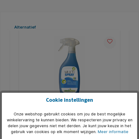
Productgalerij overslaan
Alternatief
5
Cookie instellingen
Allesreiniger Greenspeed multispray
Mu
500ml
Onze webshop gebruikt cookies om jou de best mogelijke
* Glas- en interieurreiniger in sprayvorm. * Kant- en-
De 
winkelervaring te kunnen bieden. We respecteren jouw privacy en
ze
klare formule. * Streeploos resultaat. * Efficiënte
vee
delen jouw gegevens niet met derden. Je kunt jouw keuze in het
reinigingskracht. * Citroenparfum. * Gecertificeerd
geu
gebruik van cookies op elk moment wijzigen.
Meer informatie
met het EU Ecolabel. * Ook is dit product Cradle to
doe
Art. Nr.:
Q891432
Art.
n en
Cradle, alle gebruikte ingrediënten zijn van
opp