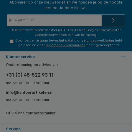
Abonneer op onze nieuwsbrief en we houden je op de hoogte
met het laatste nieuws.
E-
mailadres*
Deze site wordt beschermd door reCAPTCHA en de Google
Privacybeleid
en
Gebruiksvoorwaarden
zijn van toepassing.
Door verder te gaan bevestigt u dat u onze
privacyverklaring
hebt
gelezen en onze
algemene voorwaarden
heeft geaccepteerd.
Klantenservice
Ondersteuning en advies via:
+31 (0) 45-522 93 11
ma-vr, 08:30 - 17:00 uur
info@kantoorartikelen.nl
ma-vr, 08:30 - 17:00 uur
Of via ons
contactformulier
.
Service