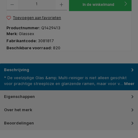
In de winkelmand
Toevoegen aan favorieten
Productnummer:
Q1429413
Merk:
Glassex
Fabrikantcode:
3081817
Beschikbare voorraad:
820
Beschrijving
* De veelzijdige Glas &amp; Multi-reiniger is niet alleen geschikt
voor prachtige streeploze en glanzende ramen, maar voor v…
Meer
Eigenschappen
Over het merk
Beoordelingen