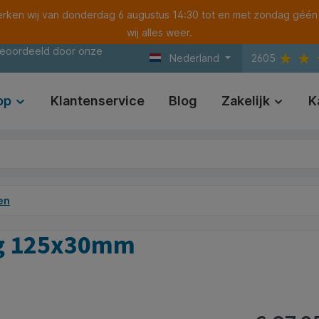
ken wij van donderdag 6 augustus 14:30 tot en met zondag géén
wij alles weer.
beoordeeld door onze
Nederland
2605
op
Klantenservice
Blog
Zakelijk
K
en
ig 125x30mm