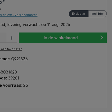
5*
)
Excl. btw
Incl. btw
TW en excl. verzendkosten
ad, levering verwacht op 11 aug. 2026
heid: Voer de gewenste hoeveelheid in of gebruik de knoppen om de hoeve
In de winkelmand
aan favorieten
mmer:
Q921336
38031620
ode:
39201
e voorraad:
25