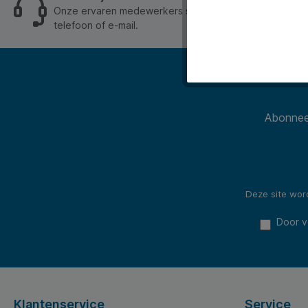
Onze ervaren medewerkers staan je graag op werkdage
telefoon of e-mail.
Abonneer
Deze site wo
Door v
Klantenservice
Service