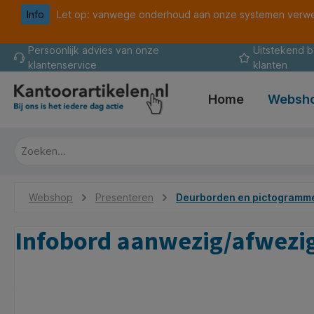
Info
Let op: vanwege onderhoud aan onze systemen verwer
oekopdracht
Ga naar de hoofdnavigatie
Persoonlijk advies van onze
Uitstekend 
klantenservice
klanten
Home
Websh
Webshop
Presenteren
Deurborden en pictogramm
Infobord aanwezig/afwez
Afbeeldingengalerij overslaan