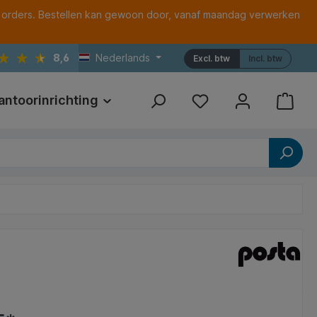
 orders. Bestellen kan gewoon door, vanaf maandag verwerken
8,6
Nederlands
Excl. btw
Incl. btw
antoorinrichting
Print
Referenties