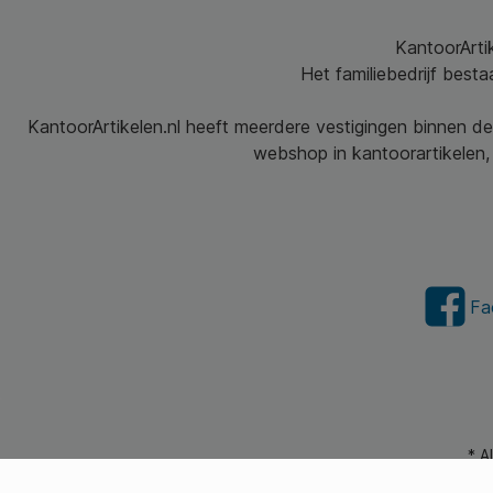
KantoorArtik
Het familiebedrijf best
KantoorArtikelen.nl heeft meerdere vestigingen binnen de
webshop in kantoorartikelen, 
Fa
* A
© 2026 Kantoorartikel