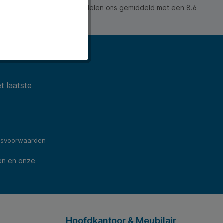
 waarderen ons en beoordelen ons gemiddeld met een 8.6
ws).
t laatste
ksvoorwaarden
en en onze
Hoofdkantoor & Meubilair