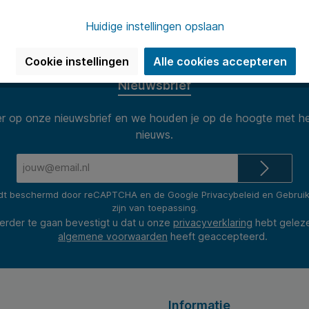
n van 8.30 tot 17.00 te woord per
Onze klanten
(2400+ revie
Huidige instellingen opslaan
Cookie instellingen
Alle cookies accepteren
Nieuwsbrief
 op onze nieuwsbrief en we houden je op de hoogte met he
nieuws.
E-
mailadres*
rdt beschermd door reCAPTCHA en de Google
Privacybeleid
en
Gebrui
zijn van toepassing.
erder te gaan bevestigt u dat u onze
privacyverklaring
hebt gelez
algemene voorwaarden
heeft geaccepteerd.
Informatie