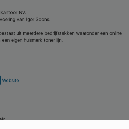
w kantoor NV.
nvoering van Igor Soons.
 bestaat uit meerdere bedrijfstakken waaronder een online
een eigen huismerk toner lijn.
Website
eld.
s Young Professionals)