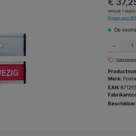
€ 37,2
Inhoud:
1 stuk(s
Prijzen excl. B
Op voorra
Producthoeveel
Toevoegen 
Productnu
Merk:
Posta
EAN:
87129
Fabrikantc
Beschikbar