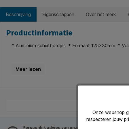
Beschrijving
Eigenschappen
Over het merk
Productinformatie
* Aluminium schuifbordjes. * Formaat 125x30mm. * Voor
Onze webshop geb
respecteren jouw pr
Persoonlijk advies van onze klantenservice