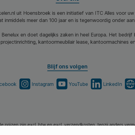
elen.nl uit Hoensbroek is een initiatief van ITC Alles voor u
aat inmiddels meer dan 100 jaar en is tegenwoordig onder aa
 Benelux en doet dagelijks zaken in heel Europa. Het bedrijf
projectinrichting, kantoormeubilair lease, kantoormachines en 
Blijf ons volgen
cebook
Instagram
YouTube
LinkedIn
lle prijzen zijn excl. btw en excl. verzendkosten, tenzij anders verm
en.nl - Alle Rechten Voorbehouden. Theme by
SBYP (Smart Busines