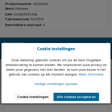
Productnummer:
Q535654
Merk:
Fellowes
EAN:
043859651238
Fabrikantcode:
5627501
Beschikbare voorraad:
6
Beschrijving
Cookie instellingen
* Fellowes inbindmachine Star+ 150. * Voor matig gebruik in een
thuiskantoor. * Ponscapaciteit van 12 pagina's, inbindcapaci…
Meer
Onze webshop gebruikt cookies om jou de best mogelijke
Eigenschappen
winkelervaring te kunnen bieden. We respecteren jouw privacy en
delen jouw gegevens niet met derden. Je kunt jouw keuze in het
gebruik van cookies op elk moment wijzigen.
Meer informatie
Over het merk
Huidige instellingen opslaan
Beoordelingen
Cookie instellingen
Alle cookies accepteren