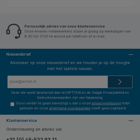
Persoonlijk advies van onze klantenservice
Onze ervaren medewerkers staan je graag op werkdagen van
8.30 tot 17.00 te woord per telefoon of e-mail.
Nieuwsbrief
Abonneer op onze nieuwsbrief en we houden je op de hoogte
met het laatste nieuws.
E-
mailadres*
Deze site wordt beschermd door reCAPTCHA en de Google
Privacybeleid
en
Gebruiksvoorwaarden
zijn van toepassing.
Door verder te gaan bevestigt u dat u onze
privacyverklaring
hebt
gelezen en onze
algemene voorwaarden
heeft geaccepteerd.
Klantenservice
Ondersteuning en advies via:
+31 (0) 45-522 93 11