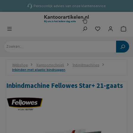
hoofdinhoud
Persoonlijk advies van onze klantenservice
Webshop
Kantoortechniek
Inbindmachines
Inbinden met plastic bindruggen
Inbindmachine Fellowes Star+ 21-gaats
Afbeeldingengalerij overslaan