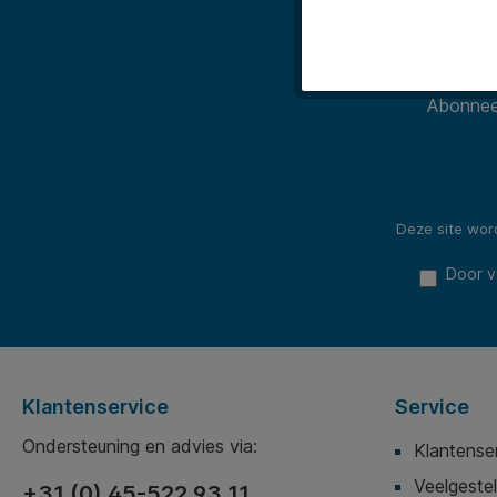
Abonneer
Deze site wo
Door v
Klantenservice
Service
Ondersteuning en advies via:
Klantense
Veelgeste
+31 (0) 45-522 93 11