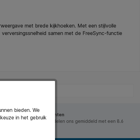
ergave met brede kijkhoeken. Met een stijlvolle
Hz verversingssnelheid samen met de FreeSync-functie
USB 3.2-poorten, een hoofdtelefoonaansluiting, HDMI-
kt het 27” XU2794QSU-B6 scherm ideaal voor elke
kunnen bieden. We
beoordeeld door onze klanten
keuze in het gebruik
 waarderen ons en beoordelen ons gemiddeld met een 8.6
ws).