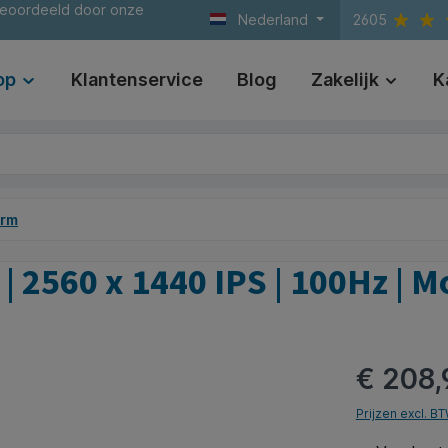
beoordeeld door onze
Nederland
2605
op
Klantenservice
Blog
Zakelijk
K
erm
2560 x 1440 IPS | 100Hz | M
€ 208,
Prijzen excl. B