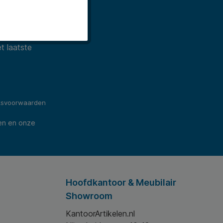
t laatste
ksvoorwaarden
en en onze
Hoofdkantoor & Meubilair
Showroom
KantoorArtikelen.nl