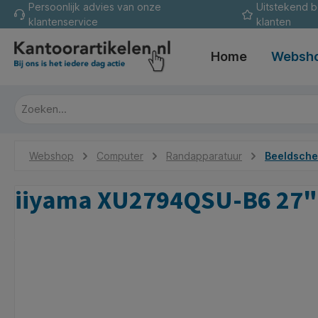
Persoonlijk advies van onze
Uitstekend 
oekopdracht
Ga naar de hoofdnavigatie
klantenservice
klanten
Home
Websh
Webshop
Computer
Randapparatuur
Beeldsch
iiyama XU2794QSU-B6 27" | 
Afbeeldingengalerij overslaan