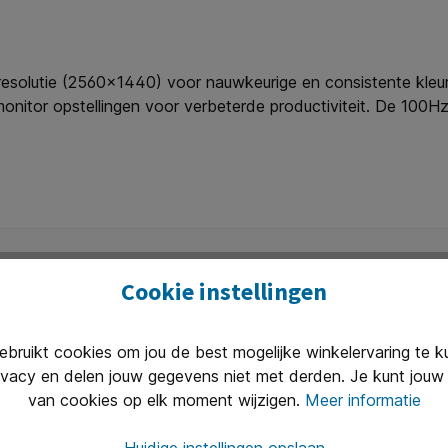
lutie (2560x1440) voor nauwkeurige en consistente kleurwe
-monitor opstellingen voor verbeterde productiviteit. De 100
endheid. Deze monitor is ook uitgerust met luidsprekers, 2 
lagende functie om oogvermoeidheid te verminderen. Dit maa
el gamen.
Cookie instellingen
ruikt cookies om jou de best mogelijke winkelervaring te 
Uitstekend 
ivacy en delen jouw gegevens niet met derden. Je kunt jouw 
n van 8.30 tot 17.00 te woord per
Onze klanten
van cookies op elk moment wijzigen.
Meer informatie
(2400+ revie
Huidige instellingen opslaan