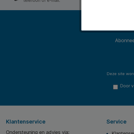
telefoon of e-mail.
Abonneer
Deze site wo
Door v
Klantenservice
Service
Ondersteuning en advies via:
Klantense