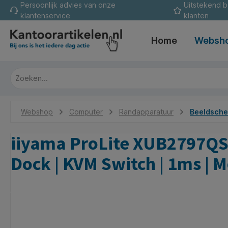
Persoonlijk advies van onze
Uitstekend 
oekopdracht
Ga naar de hoofdnavigatie
klantenservice
klanten
Home
Websh
Webshop
Computer
Randapparatuur
Beeldsch
iiyama ProLite XUB2797QSN
Dock | KVM Switch | 1ms | 
Afbeeldingengalerij overslaan