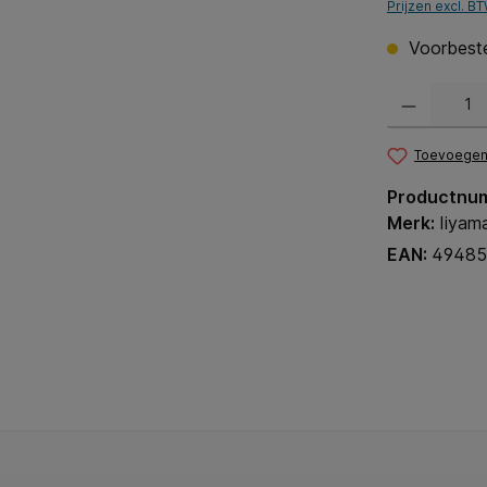
Prijzen excl. B
Voorbestel
Producthoeveel
Toevoegen 
Productnu
Merk:
Iiyam
EAN:
49485