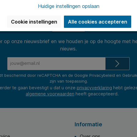
(2400+ revie
Huidige instellingen opslaan
Cookie instellingen
Alle cookies accepteren
Nieuwsbrief
 op onze nieuwsbrief en we houden je op de hoogte met he
nieuws.
E-
mailadres*
rdt beschermd door reCAPTCHA en de Google
Privacybeleid
en
Gebrui
zijn van toepassing.
erder te gaan bevestigt u dat u onze
privacyverklaring
hebt gelez
algemene voorwaarden
heeft geaccepteerd.
Informatie
rvice
Over ons