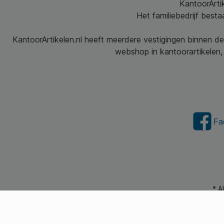
KantoorArtik
Het familiebedrijf best
KantoorArtikelen.nl heeft meerdere vestigingen binnen de
webshop in kantoorartikelen, 
Fa
* A
© 2026 Kantoorartikel