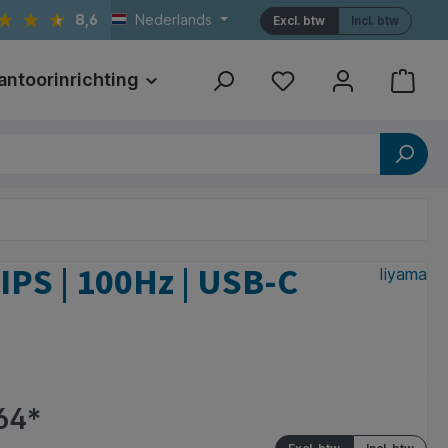
8,6
Nederlands
Excl. btw
Incl. btw
antoorinrichting
Print
Referenties
PS | 100Hz | USB-C
Iiyama
64*