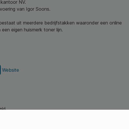
w kantoor NV.
nvoering van Igor Soons.
 bestaat uit meerdere bedrijfstakken waaronder een online
een eigen huismerk toner lijn.
Website
eld.
s Young Professionals)