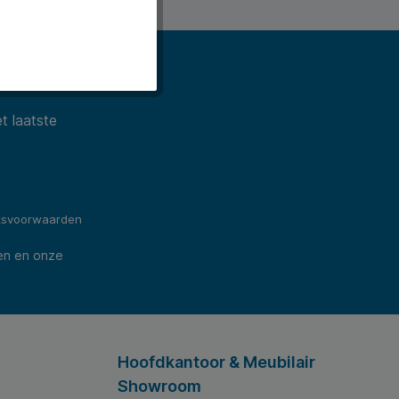
ws).
t laatste
ksvoorwaarden
en en onze
Hoofdkantoor & Meubilair
Showroom