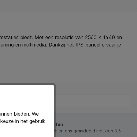
estaties biedt. Met een resolutie van 2560 × 1440 en
aming en multimedia. Dankzij het IPS-paneel ervaar je
pele weergave zonder haperingen. De ergonomische
icker-Free en Blue Light Reducer-technologie worden
ingen, waardoor hij compatibel is met verschillende
00Hz verversingssnelheid voor vloeiende prestaties.
oogvermoeidheid. HDMI- en DisplayPort-aansluitingen
s die op zoek zijn naar een hoogwaardige WQHD-
kunnen bieden. We
keuze in het gebruik
beoordeeld door onze klanten
 waarderen ons en beoordelen ons gemiddeld met een 8.6