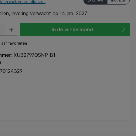
Excl. btw
Incl. btw
TW en excl. verzendkosten
len, levering verwacht op 14 jan. 2027
heid: Voer de gewenste hoeveelheid in of gebruik de knoppen om de hoeve
In de winkelmand
aan favorieten
mmer:
XUB2797QSNP-B1
a
70124329