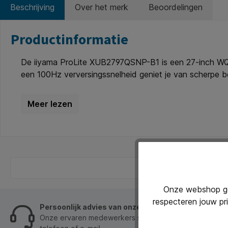
Beschrijving
Over het merk
Beoordelingen
Productinformatie
De iiyama ProLite XUB2797QSNP-B1 is een 27-inch WQHD
een 100Hz verversingssnelheid geniet je van scherpe be
nauwkeurige kleuren en brede kijkhoeken, terwijl de 1
standaard biedt kantel-, draai- en hoogteverstelling v
vermoeide ogen verminderd, ideaal voor lange werksess
apparaten. Belangrijkste kenmerken: 27-inch WQHD (25
Ergonomische standaard met hoogte-, draai- en kantelv
voor brede compatibiliteit. De iiyama ProLite XUB279
monitor met vloeiende prestaties en ergonomisch comf
Onze webshop geb
respecteren jouw pr
Persoonlijk advies van onze klantenservice
Onze ervaren medewerkers staan je graag op werkdage