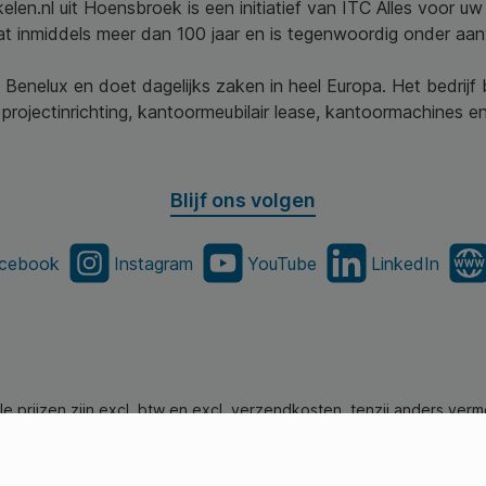
elen.nl uit Hoensbroek is een initiatief van ITC Alles voor u
aat inmiddels meer dan 100 jaar en is tegenwoordig onder aa
 Benelux en doet dagelijks zaken in heel Europa. Het bedrijf
projectinrichting, kantoormeubilair lease, kantoormachines en 
Blijf ons volgen
cebook
Instagram
YouTube
LinkedIn
lle prijzen zijn excl. btw en excl. verzendkosten, tenzij anders verm
en.nl - Alle Rechten Voorbehouden. Theme by
SBYP (Smart Busines