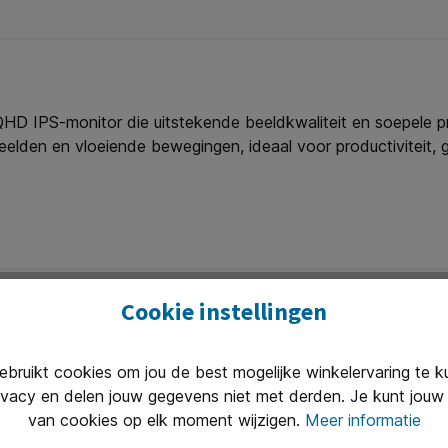
 IPS-monitor die uitstekende beeldkwaliteit en soepele pr
elden en vloeiende bewegingen, ideaal voor productiviteit, g
00Hz refresh rate en snelle reactietijd zorgen voor een soe
oor een optimale kijkervaring en comfortabel gebruik. Met Fl
ies. De monitor beschikt over HDMI- en DisplayPort-aansluit
60 × 1440) IPS-paneel voor scherpe en levendige beelden. 1
erstelling. Flicker-Free en Blue Light Reducer voor minder 
7QSNP-B1 is de perfecte keuze voor professionals en gamer
Cookie instellingen
ort.
ruikt cookies om jou de best mogelijke winkelervaring te 
ivacy en delen jouw gegevens niet met derden. Je kunt jouw 
Uitstekend 
van cookies op elk moment wijzigen.
Meer informatie
n van 8.30 tot 17.00 te woord per
Onze klanten