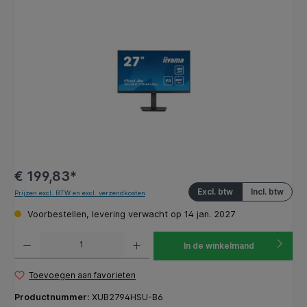
Afbeeldingengalerij overslaan
€ 199,83*
Excl. btw
Incl. btw
Prijzen excl. BTW en excl. verzendkosten
Voorbestellen, levering verwacht op 14 jan. 2027
Producthoeveelheid: Voer de gewenste hoeveelheid in of gebruik de knoppen om de hoeveelhe
In de winkelmand
Toevoegen aan favorieten
Productnummer:
XUB2794HSU-B6