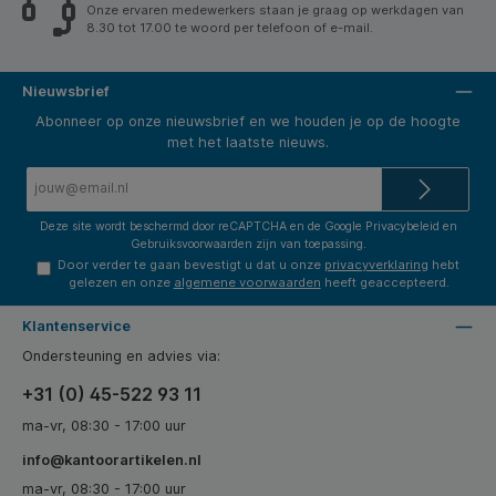
Onze ervaren medewerkers staan je graag op werkdagen van
8.30 tot 17.00 te woord per telefoon of e-mail.
Nieuwsbrief
Abonneer op onze nieuwsbrief en we houden je op de hoogte
met het laatste nieuws.
E-
mailadres*
Deze site wordt beschermd door reCAPTCHA en de Google
Privacybeleid
en
Gebruiksvoorwaarden
zijn van toepassing.
Door verder te gaan bevestigt u dat u onze
privacyverklaring
hebt
gelezen en onze
algemene voorwaarden
heeft geaccepteerd.
Klantenservice
Ondersteuning en advies via:
+31 (0) 45-522 93 11
ma-vr, 08:30 - 17:00 uur
info@kantoorartikelen.nl
ma-vr, 08:30 - 17:00 uur