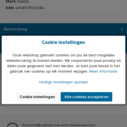
Merk:
Iiyama
EAN:
4948570122684
Beschrijving
De ProLite XUB2794HSU met VA-paneel zorgt voor nauwkeurige en
Cookie instellingen
consistente kleurreproductie met brede kijkhoeken. Met een sti…
Meer
Onze webshop gebruikt cookies om jou de best mogelijke
Over het merk
winkelervaring te kunnen bieden. We respecteren jouw privacy en
delen jouw gegevens niet met derden. Je kunt jouw keuze in het
gebruik van cookies op elk moment wijzigen.
Meer informatie
Beoordelingen
Huidige instellingen opslaan
Cookie instellingen
Alle cookies accepteren
Persoonlijk advies van onze klantenservice