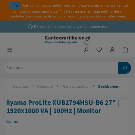
hoofdinhoud
Info
Let op: vanwege onderhoud aan onze systemen verwerken wij
van donderdag 6 augustus 14:30 tot en met zondag géén orders.
Bestellen kan gewoon door, vanaf maandag verwerken wij alles weer.
Persoonlijk advies van onze klantenservice
Webshop
Computer
Randapparatuur
Beeldscherm
iiyama ProLite XUB2794HSU-B6 27" |
1920x1080 VA | 100Hz | Monitor
Iiyama