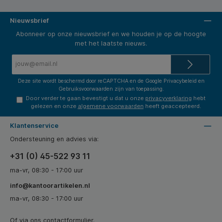
Nieuwsbrief
Abonneer op onze nieuwsbrief en we houden je op de hoogte
met het laatste nieuws.
E-
mailadres*
Deze site wordt beschermd door reCAPTCHA en de Google
Privacybeleid
en
Gebruiksvoorwaarden
zijn van toepassing.
Door verder te gaan bevestigt u dat u onze
privacyverklaring
hebt
gelezen en onze
algemene voorwaarden
heeft geaccepteerd.
Klantenservice
Ondersteuning en advies via:
+31 (0) 45-522 93 11
ma-vr, 08:30 - 17:00 uur
info@kantoorartikelen.nl
ma-vr, 08:30 - 17:00 uur
Of via ons
contactformulier
.