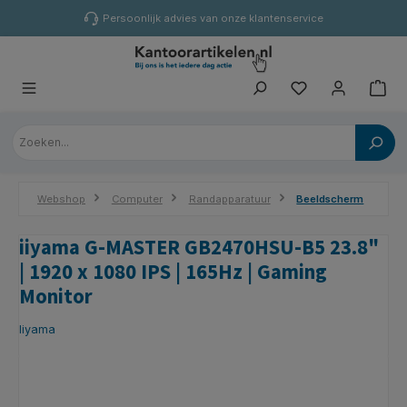
hoofdinhoud
Persoonlijk advies van onze klantenservice
Webshop
Computer
Randapparatuur
Beeldscherm
iiyama G-MASTER GB2470HSU-B5 23.8"
| 1920 x 1080 IPS | 165Hz | Gaming
Monitor
Iiyama
Afbeeldingengalerij overslaan