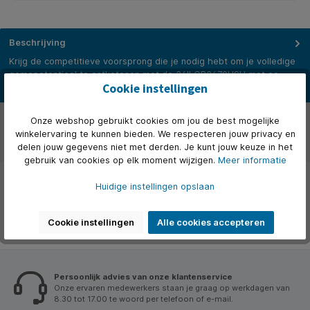
Beschrijving
Krijg de competitieve voorsprong die je nodig hebt om je volledige
gamepotentieel te ontketenen met de 24'' GB2470HSU met ee…
Cookie instellingen
Meer
Over het merk
Onze webshop gebruikt cookies om jou de best mogelijke
winkelervaring te kunnen bieden. We respecteren jouw privacy en
Beoordelingen
delen jouw gegevens niet met derden. Je kunt jouw keuze in het
gebruik van cookies op elk moment wijzigen.
Meer informatie
Huidige instellingen opslaan
Cookie instellingen
Alle cookies accepteren
Persoonlijk advies van onze klantenservice
Onze ervaren medewerkers staan je graag op werkdagen van
8.30 tot 17.00 te woord per telefoon of e-mail.