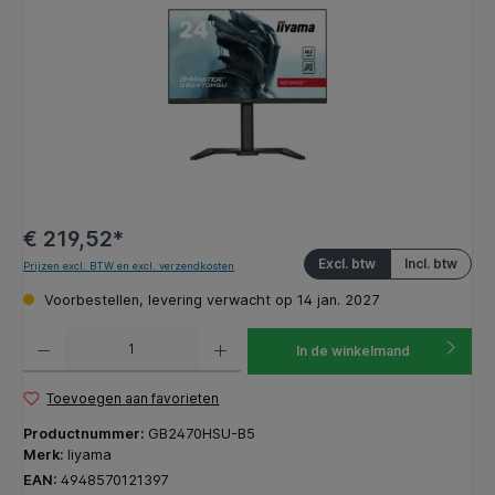
€ 219,52*
Excl. btw
Incl. btw
Prijzen excl. BTW en excl. verzendkosten
Voorbestellen, levering verwacht op 14 jan. 2027
Producthoeveelheid: Voer de gewenste hoeveelheid in of gebruik de knoppen om de hoeveelhe
In de winkelmand
Toevoegen aan favorieten
Productnummer:
GB2470HSU-B5
Merk:
Iiyama
EAN:
4948570121397