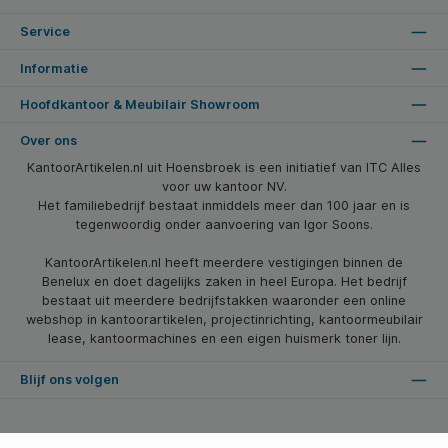
Service
Informatie
Hoofdkantoor & Meubilair Showroom
Over ons
KantoorArtikelen.nl uit Hoensbroek is een initiatief van ITC Alles
voor uw kantoor NV.
Het familiebedrijf bestaat inmiddels meer dan 100 jaar en is
tegenwoordig onder aanvoering van Igor Soons.
KantoorArtikelen.nl heeft meerdere vestigingen binnen de
Benelux en doet dagelijks zaken in heel Europa. Het bedrijf
bestaat uit meerdere bedrijfstakken waaronder een online
webshop in kantoorartikelen, projectinrichting, kantoormeubilair
lease, kantoormachines en een eigen huismerk toner lijn.
Blijf ons volgen
* Alle prijzen zijn excl. btw en excl. verzendkosten, tenzij anders vermeld.