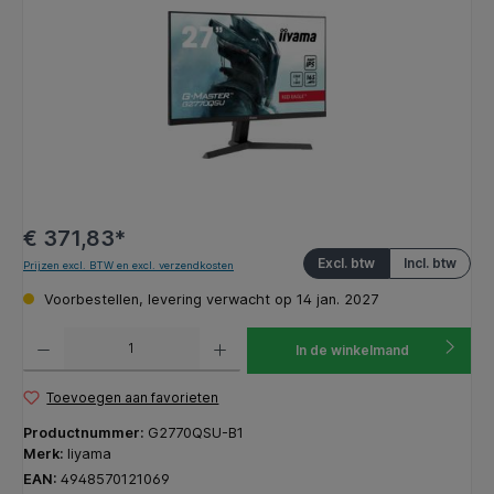
€ 371,83*
Excl. btw
Incl. btw
Prijzen excl. BTW en excl. verzendkosten
Voorbestellen, levering verwacht op 14 jan. 2027
Producthoeveelheid: Voer de gewenste hoeveelheid in of gebruik de knoppen om de hoeveelhe
In de winkelmand
Toevoegen aan favorieten
Productnummer:
G2770QSU-B1
Merk:
Iiyama
EAN:
4948570121069