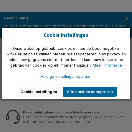
Beschrijving
Krijg de competitieve voorsprong die je nodig hebt om je volledige
gamingpotentieel te ontketenen met de 27'' G2770QSU, met…
Meer
Cookie instellingen
Over het merk
Onze webshop gebruikt cookies om jou de best mogelijke
winkelervaring te kunnen bieden. We respecteren jouw privacy en
Beoordelingen
delen jouw gegevens niet met derden. Je kunt jouw keuze in het
gebruik van cookies op elk moment wijzigen.
Meer informatie
Huidige instellingen opslaan
Cookie instellingen
Alle cookies accepteren
Persoonlijk advies van onze klantenservice
Onze ervaren medewerkers staan je graag op werkdagen van
8.30 tot 17.00 te woord per telefoon of e-mail.