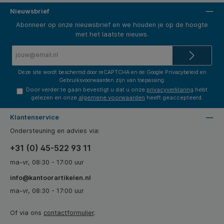
Nieuwsbrief
Abonneer op onze nieuwsbrief en we houden je op de hoogte
met het laatste nieuws.
E-
mailadres*
Deze site wordt beschermd door reCAPTCHA en de Google
Privacybeleid
en
Gebruiksvoorwaarden
zijn van toepassing.
Door verder te gaan bevestigt u dat u onze
privacyverklaring
hebt
gelezen en onze
algemene voorwaarden
heeft geaccepteerd.
Klantenservice
Ondersteuning en advies via:
+31 (0) 45-522 93 11
ma-vr, 08:30 - 17:00 uur
info@kantoorartikelen.nl
ma-vr, 08:30 - 17:00 uur
Of via ons
contactformulier
.