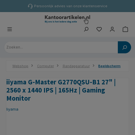
hoofdinhoud
Persoonlijk advies van onze klantenservice
Webshop
Computer
Randapparatuur
Beeldscherm
iiyama G-Master G2770QSU-B1 27" |
2560 x 1440 IPS | 165Hz | Gaming
Monitor
Iiyama
Afbeeldingengalerij overslaan