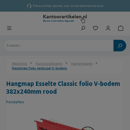
hoofdinhoud
Persoonlijk advies van onze klantenservice
Webshop
Kantoorartikelen
Hangmappen
Hangmap Folio verticaal V-bodem
Hangmap Esselte Classic folio V-bodem
382x240mm rood
Pendaflex
Afbeeldingengalerij overslaan