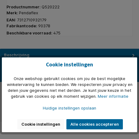
Productnummer:
Q520222
Merk:
Pendaflex
EAN:
7312710932179
Fabrikantcode:
90378
Beschikbare voorraad:
475
Beschrijving
Zeer duurzame reeks helder gekleurde hangmappen, 10 keer
Cookie instellingen
sterker dan voorheen door de aangebrachte verstevigingsstrip
langs…
Meer
Onze webshop gebruikt cookies om jou de best mogelijke
winkelervaring te kunnen bieden. We respecteren jouw privacy en
Eigenschappen
delen jouw gegevens niet met derden. Je kunt jouw keuze in het
gebruik van cookies op elk moment wijzigen.
Meer informatie
Over het merk
Huidige instellingen opslaan
Beoordelingen
Cookie instellingen
Alle cookies accepteren