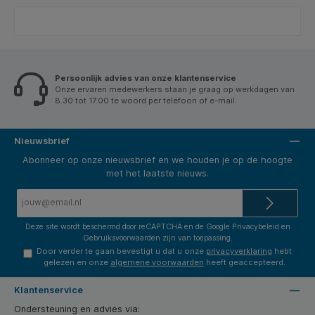
Persoonlijk advies van onze klantenservice
Onze ervaren medewerkers staan je graag op werkdagen van
8.30 tot 17.00 te woord per telefoon of e-mail.
Nieuwsbrief
Abonneer op onze nieuwsbrief en we houden je op de hoogte
met het laatste nieuws.
E-
mailadres*
Deze site wordt beschermd door reCAPTCHA en de Google
Privacybeleid
en
Gebruiksvoorwaarden
zijn van toepassing.
Door verder te gaan bevestigt u dat u onze
privacyverklaring
hebt
gelezen en onze
algemene voorwaarden
heeft geaccepteerd.
Klantenservice
Ondersteuning en advies via: