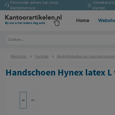
Persoonlijk advies van onze
Uitstekend 
oekopdracht
Ga naar de hoofdnavigatie
klantenservice
klanten
Home
Websh
Webshop
Facilitair
Bedrijfskleding en beschermend
Handschoen Hynex latex L 
Afbeeldingengalerij overslaan