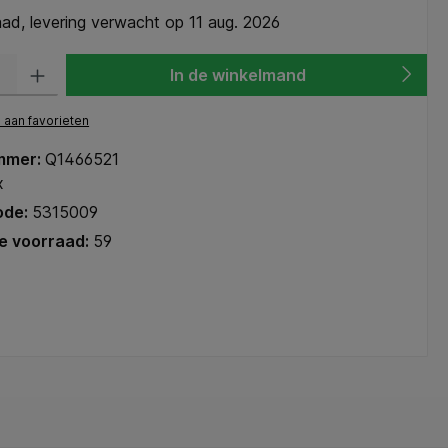
ad, levering verwacht op 11 aug. 2026
heid: Voer de gewenste hoeveelheid in of gebruik de knoppen om de hoeve
In de winkelmand
aan favorieten
mmer:
Q1466521
x
ode:
5315009
e voorraad:
59