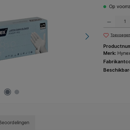
Op voorra
Producthoeveel
Toevoegen 
Productnu
Merk:
Hyne
Fabrikantc
Beschikbar
Beoordelingen