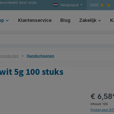
beoordeeld door onze
Nederland
2605
op
Klantenservice
Blog
Zakelijk
K
e producten
Handschoenen
wit 5g 100 stuks
€ 6,58
Inhoud:
100
Prijzen excl. B