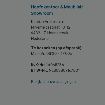
verordening nr. 1935/2004 en 10/2011 voor het in
de
Hoofdkantoor & Meubilair
contact mogen komen met levensmiddelen.
Specificaties: * Materiaal: gesponnen polypropylen/
Showroom
non-woven * Maat: 21 inches . 53 cm * Kleur: wit *
Gewicht: PP 10 gsm (+/-1)gsm * Verpakking: 100
KantoorArtikelen.nl
stuks * Keurmerk: CE-gecertificeerd / ISO 9001
Nijverheidsstraat 10-12
standaard
6433 JZ Hoensbroek
Nederland
Te bezoeken (op afspraak):
Ma - Vr: 08:30 - 17:00u
KvK-Nr.:
14065234
BTW-Nr.:
NL808809167B01
Bekijk al onze vestigingen