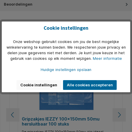
Beoordelingen
Cookie instellingen
Onze webshop gebruikt cookies om jou de best mogelijke
Productgalerij overslaan
Accessoires
winkelervaring te kunnen bieden. We respecteren jouw privacy en
delen jouw gegevens niet met derden. Je kunt jouw keuze in het
500+ op voorraad
5
gebruik van cookies op elk moment wijzigen.
Meer informatie
Huidige instellingen opslaan
Cookie instellingen
Alle cookies accepteren
Gripzakjes IEZZY 100x150mm 50mu
Gr
hersluitbaar 100 stuks
he
De gripzakjes IEZZY 100x150mm 50mu zijn ideaal
De 