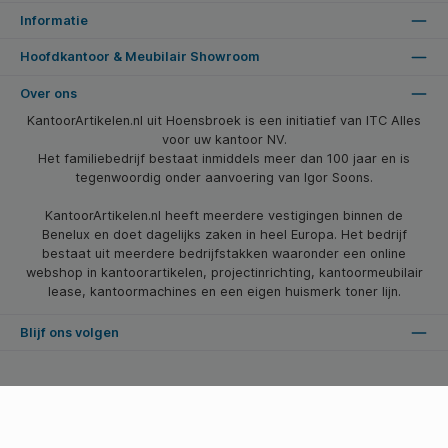
Informatie
Hoofdkantoor & Meubilair Showroom
Over ons
KantoorArtikelen.nl uit Hoensbroek is een initiatief van ITC Alles
voor uw kantoor NV.
Het familiebedrijf bestaat inmiddels meer dan 100 jaar en is
tegenwoordig onder aanvoering van Igor Soons.
KantoorArtikelen.nl heeft meerdere vestigingen binnen de
Benelux en doet dagelijks zaken in heel Europa. Het bedrijf
bestaat uit meerdere bedrijfstakken waaronder een online
webshop in kantoorartikelen, projectinrichting, kantoormeubilair
lease, kantoormachines en een eigen huismerk toner lijn.
Blijf ons volgen
* Alle prijzen zijn excl. btw en excl. verzendkosten, tenzij anders vermeld.
© 2026 Kantoorartikelen.nl - Alle Rechten Voorbehouden. Theme by
SBYP (Smart Business Young Professionals)