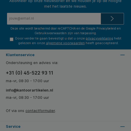
Abonneer op onze nieuwsbrief en we houden je op de hoogte
met het laatste nieuws.
E-
mailadres*
Deze site wordt beschermd door reCAPTCHA en de Google
Privacybeleid
en
Gebruiksvoorwaarden
zijn van toepassing.
Door verder te gaan bevestigt u dat u onze
privacyverklaring
hebt
gelezen en onze
algemene voorwaarden
heeft geaccepteerd.
Klantenservice
Ondersteuning en advies via:
+31 (0) 45-522 93 11
ma-vr, 08:30 - 17:00 uur
info@kantoorartikelen.nl
ma-vr, 08:30 - 17:00 uur
Of via ons
contactformulier
.
Service