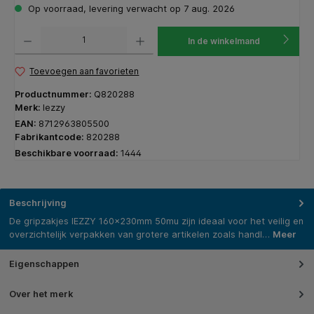
Op voorraad, levering verwacht op 7 aug. 2026
Producthoeveelheid: Voer de gewenste hoeveelheid in of gebruik de knoppen om de hoeveelhe
In de winkelmand
Toevoegen aan favorieten
Productnummer:
Q820288
Merk:
Iezzy
EAN:
8712963805500
Fabrikantcode:
820288
Beschikbare voorraad:
1444
Beschrijving
De gripzakjes IEZZY 160x230mm 50mu zijn ideaal voor het veilig en
overzichtelijk verpakken van grotere artikelen zoals handl…
Meer
Eigenschappen
Over het merk