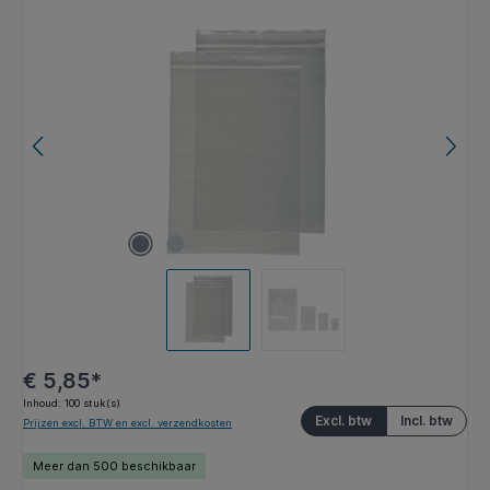
Afbeeldingengalerij overslaan
€ 5,85*
Inhoud:
100 stuk(s)
Excl. btw
Incl. btw
Prijzen excl. BTW en excl. verzendkosten
Meer dan 500 beschikbaar