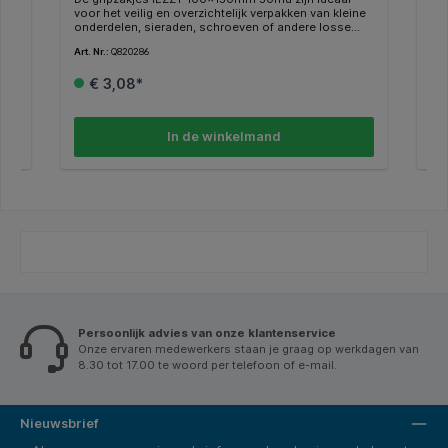
ne
voor het veilig en overzichtelijk verpakken van kleine
voo
onderdelen, sieraden, schroeven of andere losse
mid
producten. Dankzij de stevige gripstrip zijn deze
res
Art. Nr.:
Q820286
Art.
zakjes eindeloos hersluitbaar en perfect voor
de 
kt
herhaald gebruik. Ze zijn transparant, waardoor de
maa
€ 3,08*
met
inhoud altijd zichtbaar blijft, en voorzien van een
win
praktisch ophanggaatje. Gemaakt van duurzaam
zor
polyethyleen met een dikte van 50 micron. De
een
0
opgegeven maat is de buitenmaat. Verpakt per 100
PE.
In de winkelmand
stuks – ideaal voor dagelijks gebruik. Kenmerken: *
100 stuks. Kenme
Type: gripzakje hersluitbaar. * Afmetingen:
Afm
100x150mm (buitenmaat). * Kleur: transparant. *
tra
Verpakkingseenheid: 100 stuks. * Materiaal:
Mat
polyethyleen (PE). * Dikte: 50mu. * Extra: voorzien van
voo
ophanggaatje.
Persoonlijk advies van onze klantenservice
Onze ervaren medewerkers staan je graag op werkdagen van
8.30 tot 17.00 te woord per telefoon of e-mail.
Nieuwsbrief