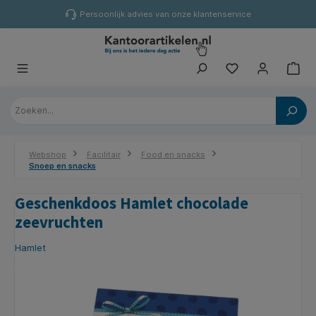
hoofdinhoud
Persoonlijk advies van onze klantenservice
Webshop
Facilitair
Food en snacks
Snoep en snacks
Geschenkdoos Hamlet chocolade
zeevruchten
Hamlet
Afbeeldingengalerij overslaan