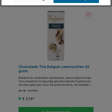
Productgalerij overslaan
Alternatief
Chocolade The Belgian zeevruchten 65
gram
Bekend en aanbeden wereldwijd, zeeschelpvormige
chocolaatjes! Zorgvuldig geselecteerde hazelnoten
worden gekozen voor de pralinevulling, die bedekt is
met fijne Belgische melk, witte en donkere
Art. Nr.:
Q1467861
chocolade. Een tijdloze klassieker, je kunt gewoon
geen genoeg krijgen van de zachte smaak.
€ 2,16*
In de winkelmand