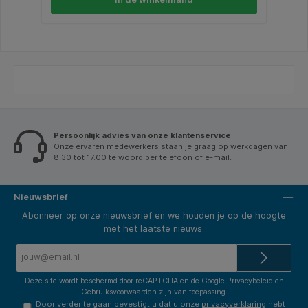
Persoonlijk advies van onze klantenservice
Onze ervaren medewerkers staan je graag op werkdagen van
8.30 tot 17.00 te woord per telefoon of e-mail.
Nieuwsbrief
Abonneer op onze nieuwsbrief en we houden je op de hoogte
met het laatste nieuws.
E-
mailadres*
Deze site wordt beschermd door reCAPTCHA en de Google
Privacybeleid
en
Gebruiksvoorwaarden
zijn van toepassing.
Door verder te gaan bevestigt u dat u onze
privacyverklaring
hebt