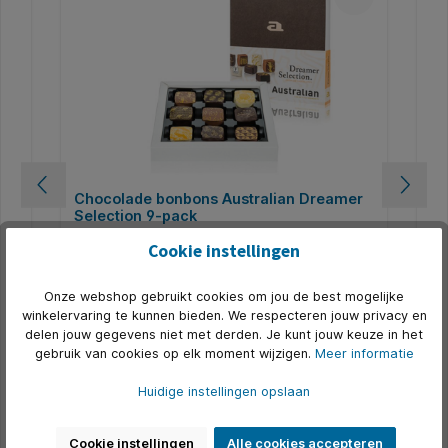
r
Chocolade bonbons Australian Dreamer
Ch
Selection 9-pack
de
Negen heerlijke, handgemaakte bonbons van melk,
Pre
Cookie instellingen
witte en pure chocolade met vullingen zoals gemalen
dri
noten en chocoladeroom. Perfect om jezelf te
cho
verwennen of iemand een kleine verrassing te geven.
gem
Art. Nr.:
Q1438162
Art.
Onze webshop gebruikt cookies om jou de best mogelijke
Vind de puurste vorm van luxe in de rauwheid van de
Sel
t,
natuur.
(M
winkelervaring te kunnen bieden. We respecteren jouw privacy en
€ 17,14*
ure
Haz
delen jouw gegevens niet met derden. Je kunt jouw keuze in het
ch
gebruik van cookies op elk moment wijzigen.
Meer informatie
In de winkelmand
Huidige instellingen opslaan
Cookie instellingen
Alle cookies accepteren