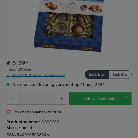
€ 5,39*
Inhoud:
250 gram
Excl. btw
Incl. btw
Prijzen excl. BTW en excl. verzendkosten
Op voorraad, levering verwacht op 11 aug. 2026
Producthoeveelheid: Voer de gewenste hoeveelheid in of gebruik de knoppen om de hoeveelhe
In de winkelmand
Toevoegen aan favorieten
Productnummer:
Q890202
Merk:
Hamlet
EAN:
5400265006246