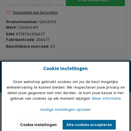
Toevoegen aan favorieten
Productnummer:
Q062493
Merk:
Combicraft
EAN:
8718734206477
Fabrikantcode:
206477
Beschikbare voorraad:
63
Beschrijving
Cookie instellingen
* Standaard garderobebonnen op een rol. * Voorzien van een
doorlopende nummering. * Met uitgestanste gleuf voor over het
Onze webshop gebruikt cookies om jou de best mogelijke
han…
Meer
winkelervaring te kunnen bieden. We respecteren jouw privacy en
delen jouw gegevens niet met derden. Je kunt jouw keuze in het
Eigenschappen
gebruik van cookies op elk moment wijzigen.
Meer informatie
Huidige instellingen opslaan
Over het merk
Beoordelingen
Cookie instellingen
Alle cookies accepteren