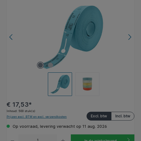
Afbeeldingengalerij overslaan
€ 17,53*
Inhoud:
500 stuk(s)
Excl. btw
Incl. btw
Prijzen excl. BTW en excl. verzendkosten
Op voorraad, levering verwacht op 11 aug. 2026
Producthoeveelheid: Voer de gewenste hoeveelheid in of gebruik de knoppen om de hoeveelhe
In de winkelmand