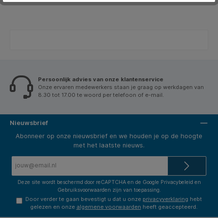
Persoonlijk advies van onze klantenservice
Onze ervaren medewerkers staan je graag op werkdagen van
8.30 tot 17.00 te woord per telefoon of e-mail.
Nieuwsbrief
Abonneer op onze nieuwsbrief en we houden je op de hoogte
met het laatste nieuws.
E-
mailadres*
Deze site wordt beschermd door reCAPTCHA en de Google
Privacybeleid
en
Gebruiksvoorwaarden
zijn van toepassing.
Door verder te gaan bevestigt u dat u onze
privacyverklaring
hebt
gelezen en onze
algemene voorwaarden
heeft geaccepteerd.